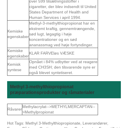
over 599 tilsætningsstoffer i
cigaretter, der blev indsendt til United
States Department of Health and
Human Services i april 1994.
Methyl-3-methylthiopropionat har en
ekstremt kraftig, gennemtrængende,
Kemiske
sød lugt, løgagtig i høje
egenskaber
koncentrationer og en sød
ananassmag ved høje fortyndinger.
Kemiske
KLAR FARVEløs VÆSKE
egenskaber
Opnået i 84% udbytter ved at reagere
Kemisk
med CH3SH; den tilsvarende syre er
syntese
også blevet syntetiseret.
Methyl 3-methylthiopropionat
præparationsprodukter og råmaterialer
Methylacrylat-->METHYLMERCAPTAN--
Råvarer
>Methylpropionat
Hot Tags: Methyl 3-Methylthiopropionate, Leverandører,