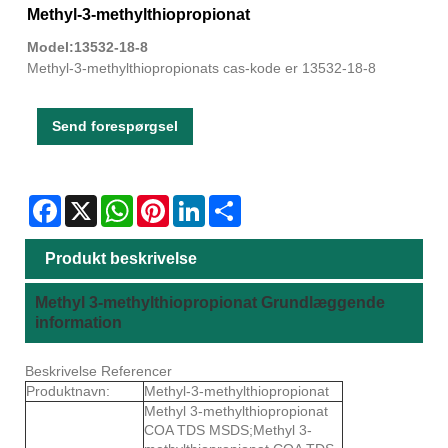
Methyl-3-methylthiopropionat
Model:13532-18-8
Methyl-3-methylthiopropionats cas-kode er 13532-18-8
Send forespørgsel
Facebook
X
WhatsApp
Pinterest
LinkedIn
Share
Produkt beskrivelse
Methyl 3-methylthiopropionat Grundlæggende
information
Beskrivelse Referencer
Produktnavn:
Methyl-3-methylthiopropionat
Methyl 3-methylthiopropionat
COA TDS MSDS;Methyl 3-