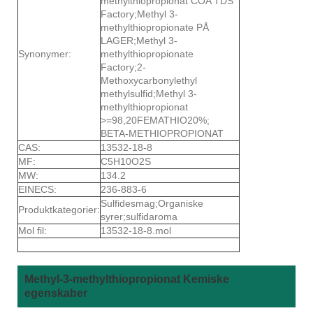
methylthiopropionat COA TDS
Factory;Methyl 3-
methylthiopropionate PÅ
LAGER;Methyl 3-
Synonymer:
methylthiopropionate
Factory;2-
Methoxycarbonylethyl
methylsulfid;Methyl 3-
methylthiopropionat
>=98,20FEMATHIO20%;
BETA-METHIOPROPIONAT
CAS:
13532-18-8
MF:
C5H10O2S
MW:
134.2
EINECS:
236-883-6
Sulfidesmag;Organiske
Produktkategorier:
syrer;sulfidaroma
Mol fil:
13532-18-8.mol
Methyl-3-methylthiopropionat Kemiske
egenskaber