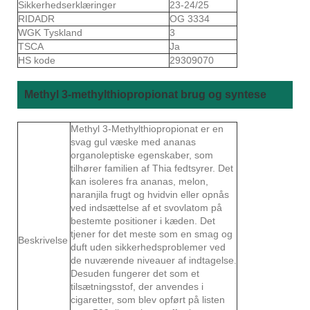
Sikkerhedserklæringer
23-24/25
RIDADR
OG 3334
WGK Tyskland
3
TSCA
Ja
HS kode
29309070
Methyl 3-methylthiopropionat brug og syntese
Methyl 3-Methylthiopropionat er en
svag gul væske med ananas
organoleptiske egenskaber, som
tilhører familien af ​​Thia fedtsyrer. Det
kan isoleres fra ananas, melon,
naranjila frugt og hvidvin eller opnås
ved indsættelse af et svovlatom på
bestemte positioner i kæden. Det
tjener for det meste som en smag og
Beskrivelse
duft uden sikkerhedsproblemer ved
de nuværende niveauer af indtagelse.
Desuden fungerer det som et
tilsætningsstof, der anvendes i
cigaretter, som blev opført på listen