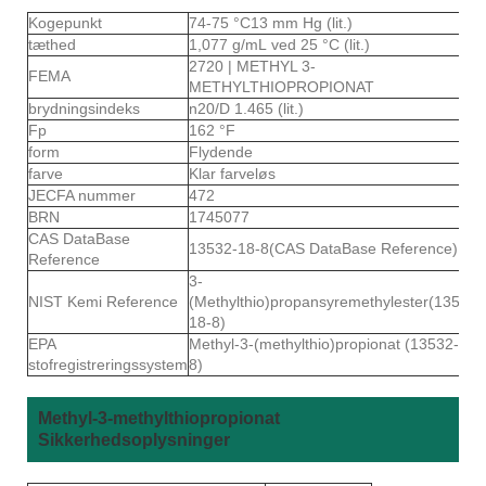
Kogepunkt
74-75 °C13 mm Hg (lit.)
tæthed
1,077 g/mL ved 25 °C (lit.)
2720 ​​| METHYL 3-
FEMA
METHYLTHIOPROPIONAT
brydningsindeks
n20/D 1.465 (lit.)
Fp
162 °F
form
Flydende
farve
Klar farveløs
JECFA nummer
472
BRN
1745077
CAS DataBase
13532-18-8(CAS DataBase Reference)
Reference
3-
NIST Kemi Reference
(Methylthio)propansyremethylester(13532-
18-8)
EPA
Methyl-3-(methylthio)propionat (13532-18-
stofregistreringssystem
8)
Methyl-3-methylthiopropionat
Sikkerhedsoplysninger