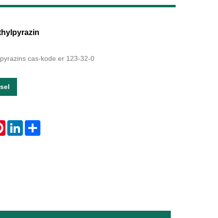
Live
thylpyrazin
lpyrazins cas-kode er 123-32-0
sel
tsApp
Pinterest
LinkedIn
Share