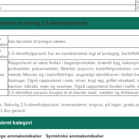
J
e
2
delse af naturlig 2,5-dimethylpyrazin
e
klar farveløs til lysegul væske
aber
e
2,5-dimethylpyrazin har en karakteristisk lugt af jordagtig, kartoffel
aber
Rapporteret at være findes i bageriprodukter, brændt byg, kakaopr
jordnødder, pekannødder, filberter, popcorn, kartoffelprodukter, ro
se
ristede filberter og i kartoffelchips; angiveligt identificeret i fedtet
bismage. Også rapporteret i oste, smør, kogt æg, grillet oksekød,
bønner, kålrabi, rejer og svampe. Også rapporteret fundet i kaffe, k
2,5-dimethyl pyrazin bruges til at blande mad, nødder og drikkevar
: Naturlig 2,5-dimethylpyrazin, leverandører, engros, på lager, gratis prø
, 1 års garanti
teret kategori
ige aromakemikalier
Syntetiske aromakemikalier