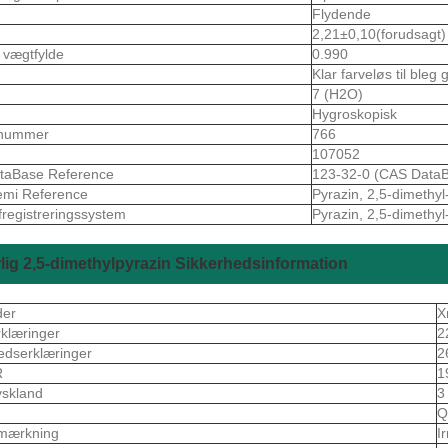
Flydende
2,21±0,10(forudsagt)
k vægtfylde
0.990
Klar farveløs til bleg 
7 (H2O)
m
Hygroskopisk
nummer
766
107052
taBase Reference
123-32-0 (CAS DataB
emi Reference
Pyrazin, 2,5-dimethyl
fregistreringssystem
Pyrazin, 2,5-dimethyl
lig 2,5-dimethylpyrazin Sikkerhedsinformation
der
X
rklæringer
2
edserklæringer
2
R
1
skland
3
S
Q
mærkning
I