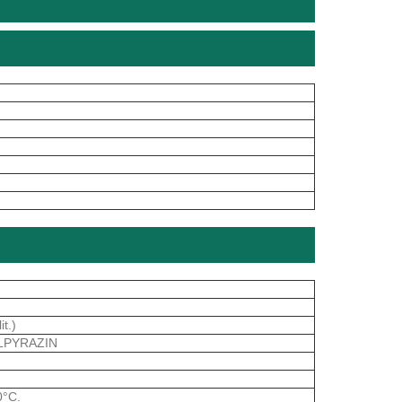
it.)
YLPYRAZIN
0°C.