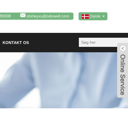
80008
shirleyxu@odowell.com
Dansk
KONTAKT OS