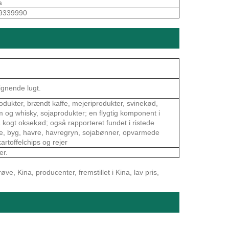
a
9339990
lignende lugt.
odukter, brændt kaffe, mejeriprodukter, svinekød,
m og whisky, sojaprodukter; en flygtig komponent i
 fra kogt oksekød; også rapporteret fundet i ristede
 te, byg, havre, havregryn, sojabønner, opvarmede
artoffelchips og rejer
er.
ve, Kina, producenter, fremstillet i Kina, lav pris,