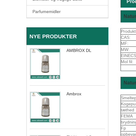
Pro
Parfumemidler
Natur
Produkt
NYE PRODUKTER
CAS:
MF:
MW:
AMBROX DL
EINECS
Mol fil:
Natur
Ambrox
Smelte
Kogepu
tæthed
FEMA
brydnin
Fp
opbeva