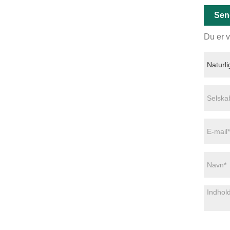
Sen
Du er v