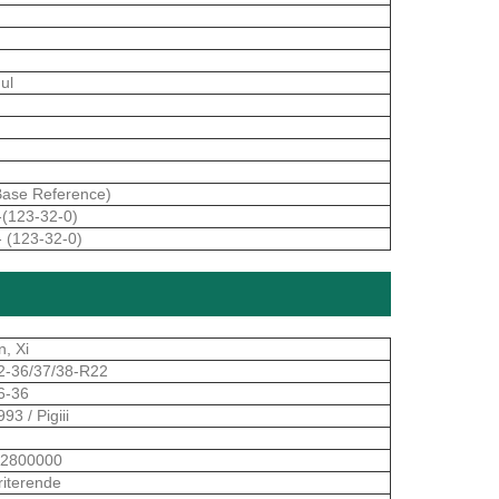
gul
ase Reference)
-(123-32-0)
- (123-32-0)
n, Xi
2-36/37/38-R22
6-36
993 / Pigiii
2800000
rriterende