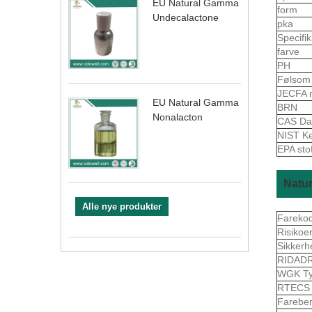
EU Natural Gamma
form
Undecalactone
pka
Specifi
farve
PH
Følso
JECFA 
EU Natural Gamma
BRN
Nonalacton
CAS Da
NIST K
EPA sto
Natur
Alle nye produkter
Fareko
Risikoe
Sikkerh
RIDAD
WGK Ty
RTEC
Farebe