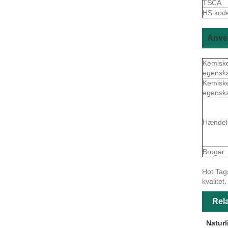
TSCA
HS kod
Anven
Kemisk
egensk
Kemisk
egensk
Hændel
Bruger
Hot Tags
kvalitet
Rela
Naturl