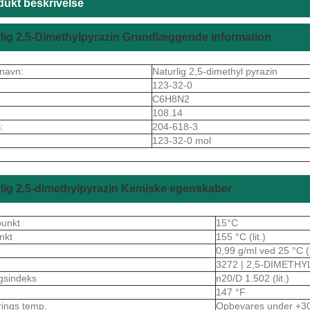
dukt beskrivelse
lig 2,5-Dimethylpyrazin Grundlæggende information
navn:
Naturlig 2,5-dimethyl pyrazin
123-32-0
C6H8N2
108.14
:
204-618-3
123-32-0 mol
lig 2,5-dimethylpyrazin Kemiske egenskaber
punkt
15°C
nkt
155 °C (lit.)
0,99 g/ml ved 25 °C (l
3272 | 2,5-DIMETH
gsindeks
n20/D 1.502 (lit.)
147 °F
rings temp.
Opbevares under +3