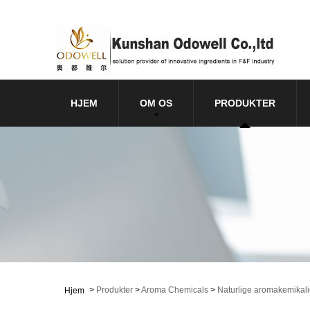
HJEM
OM OS
PRODUKTER
>
Produkter
>
Aroma Chemicals
>
Naturlige aromakemikali
Hjem