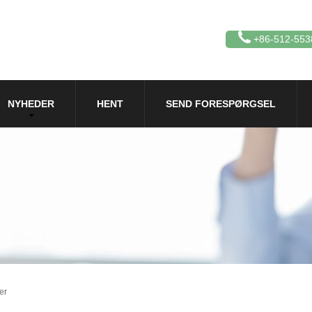
+86-512-553
NYHEDER
HENT
SEND FORESPØRGSEL
er