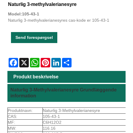
Naturlig 3-methylvalerianesyre
Model:105-43-1
Naturlig 3-methylvalerianesyres cas-kode er 105-43-1
Send forespørgsel
Facebook
X
WhatsApp
Pinterest
LinkedIn
Share
Produkt beskrivelse
Naturlig 3-Methylvalerianesyre Grundlæggende
information
Produktnavn:
Naturlig 3-Methylvalerianesyre
CAS:
105-43-1
MF:
C6H12O2
MW:
116.16