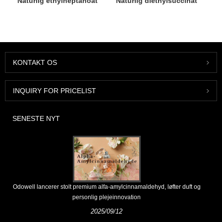
Naturlig ethylheptanoat
Naturlig diethylsuccinat
KONTAKT OS
INQUIRY FOR PRICELIST
SENESTE NYT
Odowell lancerer stolt premium alfa-amylcinnamaldehyd, løfter duft og
personlig plejeinnovation
2025/09/12