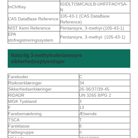
IGIDLTISMCAULB-UHFFFAOYSA-
InChIKey
N
105-43-1 (CAS DataBase
CAS DataBase Reference
Reference)
NIST Kemi Reference
Pentansyre, 3-methyl-(105-43-1)
EPA
Pentansyre, 3-methyl- (105-43-1)
stofregistreringssystem
Naturlig 3-methylvalerianesyre
sikkerhedsoplysninger
Farekoder
C
Risikoerklæringer
34
Sikkerhedserklæringer
26-36/37/39-45
RIDADR
UN 3265 8/PG 2
WGK Tyskland
3
F
13
Farebemærkning
Ætsende
TSCA
T
Fareklasse
8
Pakkegruppe
II