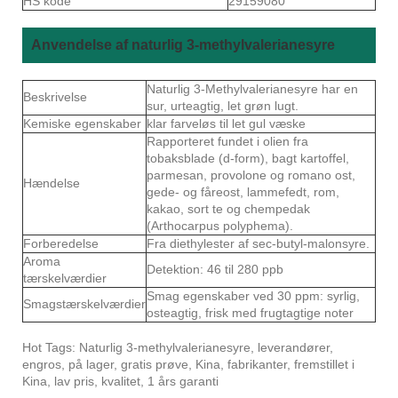
HS kode
29159080
Anvendelse af naturlig 3-methylvalerianesyre
Naturlig 3-Methylvalerianesyre har en
Beskrivelse
sur, urteagtig, let grøn lugt.
Kemiske egenskaber
klar farveløs til let gul væske
Rapporteret fundet i olien fra
tobaksblade (d-form), bagt kartoffel,
parmesan, provolone og romano ost,
Hændelse
gede- og fåreost, lammefedt, rom,
kakao, sort te og chempedak
(Arthocarpus polyphema).
Forberedelse
Fra diethylester af sec-butyl-malonsyre.
Aroma
Detektion: 46 til 280 ppb
tærskelværdier
Smag egenskaber ved 30 ppm: syrlig,
Smagstærskelværdier
osteagtig, frisk med frugtagtige noter
Hot Tags: Naturlig 3-methylvalerianesyre, leverandører,
engros, på lager, gratis prøve, Kina, fabrikanter, fremstillet i
Kina, lav pris, kvalitet, 1 års garanti