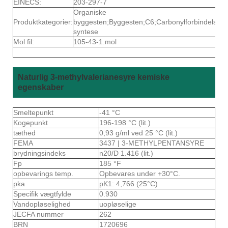
EINECS:
203-297-7
Organiske
Produktkategorier:
byggesten;Byggesten;C6;Carbonylforbindelser;
syntese
Mol fil:
105-43-1.mol
Naturlig 3-methylvalerianesyre kemiske
egenskaber
Smeltepunkt
-41 °C
Kogepunkt
196-198 °C (lit.)
tæthed
0,93 g/ml ved 25 °C (lit.)
FEMA
3437 | 3-METHYLPENTANSYRE
brydningsindeks
n20/D 1.416 (lit.)
Fp
185 °F
opbevarings temp.
Opbevares under +30°C.
pka
pK1: 4,766 (25°C)
Specifik vægtfylde
0.930
Vandopløselighed
uopløselige
JECFA nummer
262
BRN
1720696