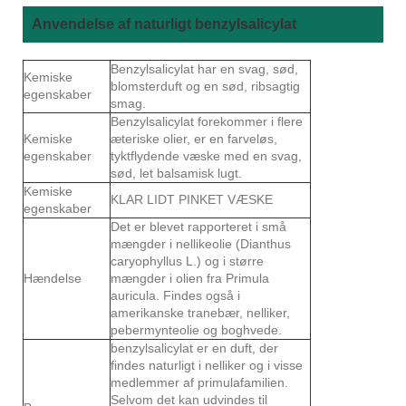
Anvendelse af naturligt benzylsalicylat
Benzylsalicylat har en svag, sød,
Kemiske
blomsterduft og en sød, ribsagtig
egenskaber
smag.
Benzylsalicylat forekommer i flere
Kemiske
æteriske olier, er en farveløs,
egenskaber
tyktflydende væske med en svag,
sød, let balsamisk lugt.
Kemiske
KLAR LIDT PINKET VÆSKE
egenskaber
Det er blevet rapporteret i små
mængder i nellikeolie (Dianthus
caryophyllus L.) og i større
Hændelse
mængder i olien fra Primula
auricula. Findes også i
amerikanske tranebær, nelliker,
pebermynteolie og boghvede.
benzylsalicylat er en duft, der
findes naturligt i nelliker og i visse
medlemmer af primulafamilien.
Selvom det kan udvindes til