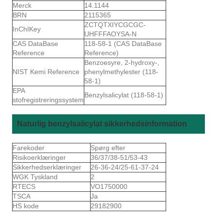
Merck
14.1144
BRN
2115365
ZCTQTXIYCGCGC-
InChIKey
UHFFFAOYSA-N
CAS DataBase
118-58-1 (CAS DataBase
Reference
Reference)
Benzoesyre, 2-hydroxy-,
NIST Kemi Reference
phenylmethylester (118-
58-1)
EPA
Benzylsalicylat (118-58-1)
stofregistreringssystem
Naturlig benzylsalicylat sikkerhedsinformation
Farekoder
Spørg efter
Risikoerklæringer
36/37/38-51/53-43
Sikkerhedserklæringer
26-36-24/25-61-37-24
WGK Tyskland
2
RTECS
VO1750000
TSCA
Ja
HS kode
29182900