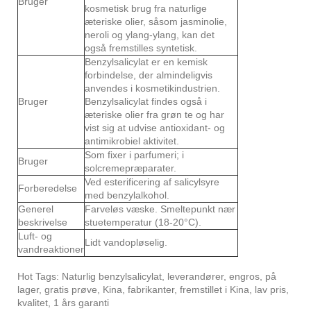
Bruger
kosmetisk brug fra naturlige
æteriske olier, såsom jasminolie,
neroli og ylang-ylang, kan det
også fremstilles syntetisk.
Benzylsalicylat er en kemisk
forbindelse, der almindeligvis
anvendes i kosmetikindustrien.
Bruger
Benzylsalicylat findes også i
æteriske olier fra grøn te og har
vist sig at udvise antioxidant- og
antimikrobiel aktivitet.
Som fixer i parfumeri; i
Bruger
solcremepræparater.
Ved esterificering af salicylsyre
Forberedelse
med benzylalkohol.
Generel
Farveløs væske. Smeltepunkt nær
beskrivelse
stuetemperatur (18-20°C).
Luft- og
Lidt vandopløselig.
vandreaktioner
Hot Tags: Naturlig benzylsalicylat, leverandører, engros, på
lager, gratis prøve, Kina, fabrikanter, fremstillet i Kina, lav pris,
kvalitet, 1 års garanti