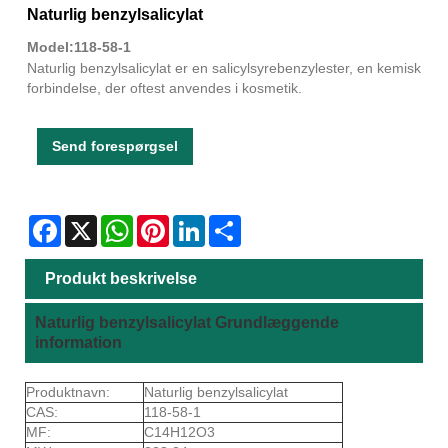
Naturlig benzylsalicylat
Model:118-58-1
Naturlig benzylsalicylat er en salicylsyrebenzylester, en kemisk
forbindelse, der oftest anvendes i kosmetik.
Send forespørgsel
Facebook
X
WhatsApp
Pinterest
LinkedIn
Share
Produkt beskrivelse
Naturlig benzylsalicylat Grundlæggende
information
Produktnavn:
Naturlig benzylsalicylat
CAS:
118-58-1
MF:
C14H12O3