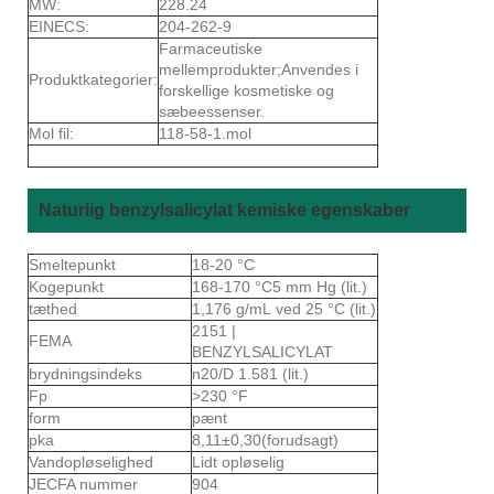
MW:
228.24
EINECS:
204-262-9
Farmaceutiske
mellemprodukter;Anvendes i
Produktkategorier:
forskellige kosmetiske og
sæbeessenser.
Mol fil:
118-58-1.mol
Naturlig benzylsalicylat kemiske egenskaber
Smeltepunkt
18-20 °C
Kogepunkt
168-170 °C5 mm Hg (lit.)
tæthed
1,176 g/mL ved 25 °C (lit.)
2151 |
FEMA
BENZYLSALICYLAT
brydningsindeks
n20/D 1.581 (lit.)
Fp
>230 °F
form
pænt
pka
8,11±0,30(forudsagt)
Vandopløselighed
Lidt opløselig
JECFA nummer
904