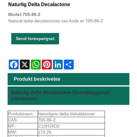
Naturlig Delta Decalactone
Model:705-86-2
Natural delta decalactones cas-kode er 705-86-2
Send forespørgsel
Facebook
X
WhatsApp
Pinterest
LinkedIn
Share
Produkt beskrivelse
Naturlig delta decalactone Grundlæggende
information
Produktnavn:
Naturligvis delta dekalaktoner
CAS:
705-86-2
MF:
C10H18O2
MW:
170.25