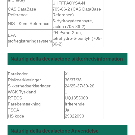
UHFFFAOYSA-N
CAS DataBase
705-86-2 (CAS DataBase
Reference
Reference)
5-Hydroxydecansyre,
NIST Kemi Reference
lacton (705-86-2)
2H-Pyran-2-on,
EPA
tetrahydro-6-pentyl- (705-
stofregistreringssystem
86-2)
Naturlig delta decalactone sikkerhedsinformation
Farekoder
Xi
Risikoerklæringer
36/37/38
Sikkerhedserklæringer
24/25-37/39-26
WGK Tyskland
1
RTECS
UQ1355000
Farebemærkning
Irriterende
TSCA
Ja
HS kode
29322090
Naturlig delta decalactone Anvendelse