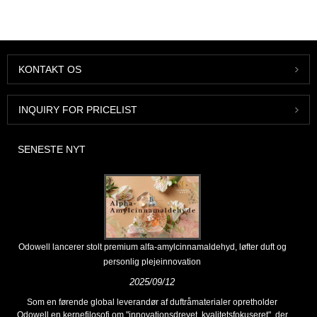
KONTAKT OS
INQUIRY FOR PRICELIST
SENESTE NYT
Odowell lancerer stolt premium alfa-amylcinnamaldehyd, løfter duft og
personlig plejeinnovation
2025/09/12
Som en førende global leverandør af duftråmaterialer opretholder
Odowell en kernefilosofi om "innovationsdrevet, kvalitetsfokuseret", der