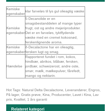
Kemiske
klar farveløs til lys gul olieagtig væske
egenskaber
5-Decanolide er en
smagsbestanddelen af mange typer
Kemiske
frugt, ost og andre mejeriprodukter.
egenskaber
Det er en farveløs, tyktflydende
væske med en cremet kokosnød,
ferskenlignende aroma.
Kemiske
δ-Decalactone har en olieagtig,
egenskaber
fersken lugt og smag.
Rapporteret fundet i rom, kokos,
hindbær, abrikos, blåbær, fersken,
Hændelse
jordbær, schweizerost, andre oste,
smør, mælk, mælkepulver, fårefedt,
mango og nektarin.
Hot Tags: Natural Delta Decalactone, Leverandører, Engros,
På lager, Gratis prøve, Kina, Producenter, Lavet i Kina, Lav
pris, Kvalitet, 1 års garanti
Relateret kategori