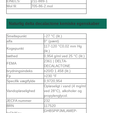
EINECS:
211-889-1
Mol fil:
705-86-2.mol
Naturlig delta decalactone kemiske egenskaber
Smeltepunkt
−27 °C (lit.)
alfa
0° (pænt)
117-120 °C0,02 mm Hg
Kogepunkt
(lit.)
tæthed
0,954 g/ml ved 25 °C (lit.)
2361 | DELTA-
FEMA
DECALACTONE
brydningsindeks
n20/D 1.458 (lit.)
Fp
>230 °F
Specifik vægtfylde
0,9720,954
Opløseligt i vand (4 mg/ml
Vandopløselighed
ved 28°C), alkoholer og
propylenglycol.
JECFA nummer
232
BRN
117520
GHBSPIPJMLAMEP-
InChIKey