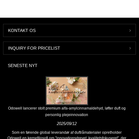
KONTAKT OS
INQUIRY FOR PRICELIST
SENESTE NYT
Odowell lancerer stolt premium alfa-amylcinnamaldehyd, løfter duft og
personlig plejeinnovation
2025/09/12
Som en førende global leverandør af duftråmaterialer opretholder
Odowell en kernefilosofi om "innovationsdrevet, kvalitetsfokuseret", der