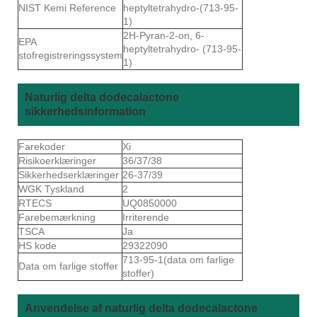
NIST Kemi Reference
heptyltetrahydro-(713-95-
1)
2H-Pyran-2-on, 6-
EPA
heptyltetrahydro- (713-95-
stofregistreringssystem
1)
Naturlig delta dodecalactone
sikkerhedsinformation
Farekoder
Xi
Risikoerklæringer
36/37/38
Sikkerhedserklæringer
26-37/39
WGK Tyskland
2
RTECS
UQ0850000
Farebemærkning
Irriterende
TSCA
Ja
HS kode
29322090
713-95-1(data om farlige
Data om farlige stoffer
stoffer)
Anvendelse af naturlig delta dodecalactone