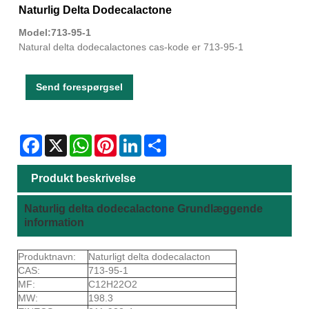
Naturlig Delta Dodecalactone
Model:713-95-1
Natural delta dodecalactones cas-kode er 713-95-1
Send forespørgsel
Facebook
X
WhatsApp
Pinterest
LinkedIn
Share
Produkt beskrivelse
Naturlig delta dodecalactone Grundlæggende
information
Produktnavn:
Naturligt delta dodecalacton
CAS:
713-95-1
MF:
C12H22O2
MW:
198.3