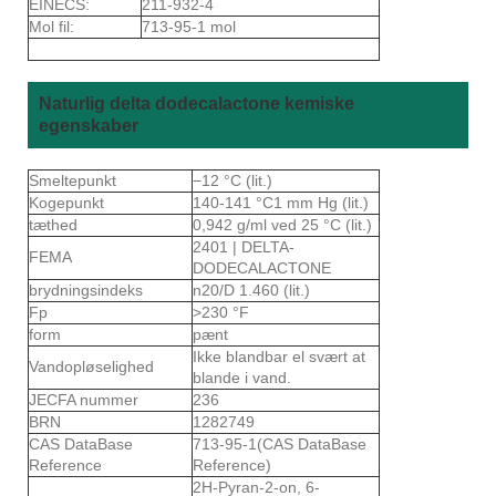
EINECS:
211-932-4
Mol fil:
713-95-1 mol
Naturlig delta dodecalactone kemiske
egenskaber
Smeltepunkt
−12 °C (lit.)
Kogepunkt
140-141 °C1 mm Hg (lit.)
tæthed
0,942 g/ml ved 25 °C (lit.)
2401 | DELTA-
FEMA
DODECALACTONE
brydningsindeks
n20/D 1.460 (lit.)
Fp
>230 °F
form
pænt
Ikke blandbar el svært at
Vandopløselighed
blande i vand.
JECFA nummer
236
BRN
1282749
CAS DataBase
713-95-1(CAS DataBase
Reference
Reference)
2H-Pyran-2-on, 6-