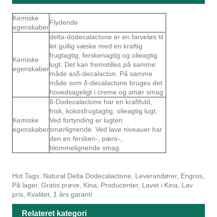
Kemiske
Flydende
egenskaber
delta-dodecalactone er en farveløs til
let gullig væske med en kraftig
frugtagtig, ferskenagtig og olieagtig
Kemiske
lugt. Det kan fremstilles på samme
egenskaber
måde asδ-decalacton. På samme
måde som δ-decalactone bruges det
hovedsageligt i creme og smør smag.
δ-Dodecalactone har en kraftfuld,
frisk, kokosfrugtagtig, olieagtig lugt.
Kemiske
Ved fortynding er lugten
egenskaber
smørlignende. Ved lave niveauer har
den en fersken-, pære-,
blommelignende smag.
Hot Tags: Natural Delta Dodecalactone, Leverandører, Engros,
På lager, Gratis prøve, Kina, Producenter, Lavet i Kina, Lav
pris, Kvalitet, 1 års garanti
Relateret kategori