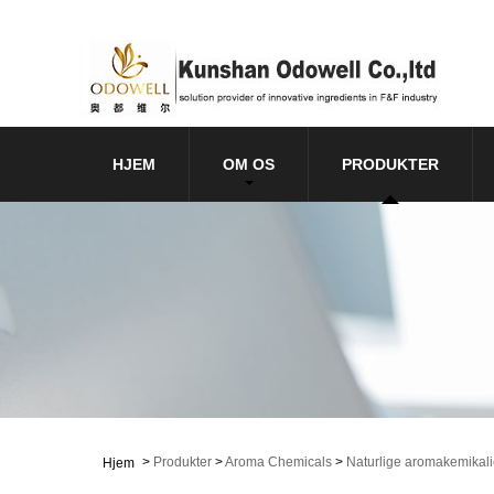
HJEM
OM OS
PRODUKTER
>
Produkter
>
Aroma Chemicals
>
Naturlige aromakemikali
Hjem