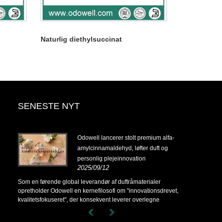
Naturlig diethylsuccinat
SENESTE NYT
14-
Odowell lancerer stolt premium alfa-
amylcinnamaldehyd, løfter duft og
personlig plejeinnovation
2025/09/12
14-
Som en førende global leverandør af duftråmaterialer
opretholder Odowell en kernefilosofi om "innovationsdrevet,
kvalitetsfokuseret", der konsekvent leverer overlegne
duftløsninger til kunder over hele verden.