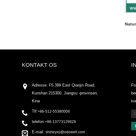
Natur
KONTAKT OS
I
Adresse: F5.399 East Qianjin Road,
Fo
Kunshan 215300, Jiangsu -provinsen,
be
Kina
ko
Tlf:
+86-512-55380008
telefon:
+86-13773129929
E-mail:
shirleyxu@odowell.com