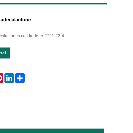
Live
tradecalactone
ecalactones cas-kode er 2721-22-4
sel
tsApp
Pinterest
LinkedIn
Share