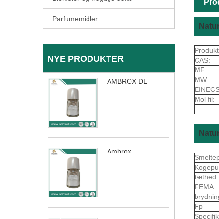
Pro
Parfumemidler
Natur
Produkt
NYE PRODUKTER
CAS:
MF:
MW:
AMBROX DL
EINECS
Mol fil:
Natur
Ambrox
Smelte
Kogepu
tæthed
FEMA
brydnin
Fp
Specifi