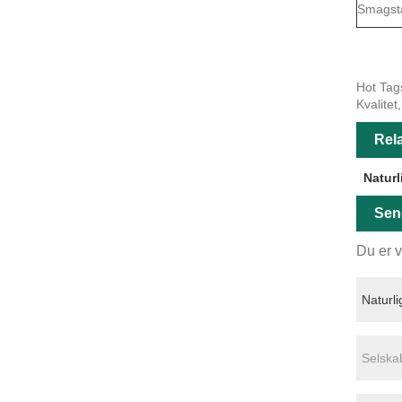
Smagst
Hot Tags
Kvalitet
Rela
Naturl
Sen
Du er v