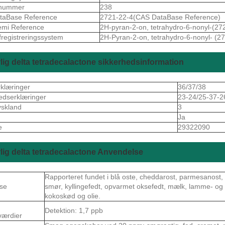
nummer
238
taBase Reference
2721-22-4(CAS DataBase Reference)
emi Reference
2H-pyran-2-on, tetrahydro-6-nonyl-(27
fregistreringssystem
2H-Pyran-2-on, tetrahydro-6-nonyl- (2
lig delta tetradecalactone sikkerhedsinformation
rklæringer
36/37/38
edserklæringer
23-24/25-37-2
skland
3
Ja
e
29322090
lig delta tetradecalactone Anvendelse
Rapporteret fundet i blå oste, cheddarost, parmesanos
se
smør, kyllingefedt, opvarmet oksefedt, mælk, lamme- og f
kokoskød og olie.
Detektion: 1,7 ppb
værdier