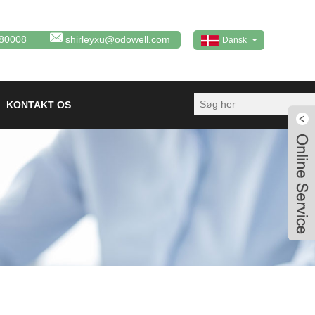
80008
shirleyxu@odowell.com
Dansk
KONTAKT OS