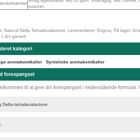
Smag egenskaber ved 20 ppm: smøragtig, fed, cremet,
ærskelværdier
nuancer.
: Natural Delta Tetradecalactone, Leverandører, Engros, På lager, Grati
, 1 års garanti
teret kategori
ige aromakemikalier
Syntetiske aromakemikalier
d forespørgsel
elkommen til at give din forespørgsel i nedenstående formular. Vi