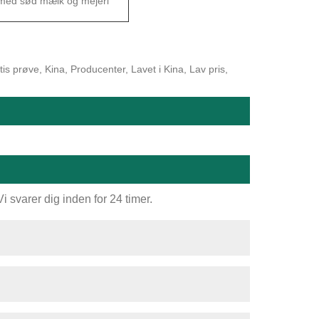
 med sød mælk og mejeri
s prøve, Kina, Producenter, Lavet i Kina, Lav pris,
 svarer dig inden for 24 timer.