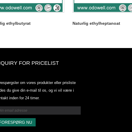
lig ethylbutyrat
Naturlig ethylheptanoat
NQUIRY FOR PRICELIST
Odowell-markedsprisliste-2025.6.
respørgsler om vores produkter eller prisliste
2025.07.25
des du give din e-mail til os, og vi vil være i
2025/07/25
ntakt inden for 24 timer.
Odowell-markedsprisliste-2025.6.
2025.07.25