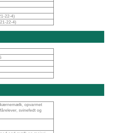
21-22-4)
721-22-4)
6
t, kærnemælk, opvarmet
årelever, svinefedt og