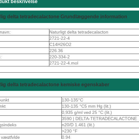
dukt beskrivelse
lig delta tetradecalactone Grundlæggende information
navn:
Naturligt delta tetradecalacton
2721-22-4
C14H26O2
226.36
:
220-334-2
2721-22-4.mol
lig delta tetradecalactone kemiske egenskaber
punkt
130-135°C
nkt
130-135 °C5 mm Hg (lit.)
0,935 g/ml ved 25 °C (lit.)
3590 | DELTA-TETRADECALACTONE
gsindeks
n20/D 1.461 (lit.)
>230 °F
k vægtfylde
0.94