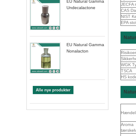
EU Natural Gamma
JECFA 
Undecalactone
CAS Da
NIST K
EPA sto
Natur
EU Natural Gamma
Nonalacton
Risikoe
Sikkerh
WGK Ty
TSCA
HS kod
Alle nye produkter
Natur
Hændel
Aroma
tærskel