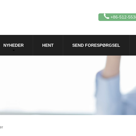
+86-512-553
NYHEDER
HENT
SEND FORESPØRGSEL
er