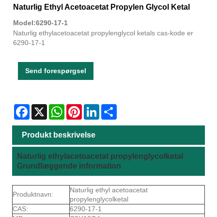
Naturlig Ethyl Acetoacetat Propylen Glycol Ketal
Model:6290-17-1
Naturlig ethylacetoacetat propylenglycol ketals cas-kode er
6290-17-1
Send forespørgsel
Facebook
X
WhatsApp
Pinterest
LinkedIn
Share
Produkt beskrivelse
Naturlig ethylacetoacetat propylenglycolketal
Grundlæggende information
Naturlig ethyl acetoacetat
Produktnavn:
propylenglycolketal
CAS:
6290-17-1