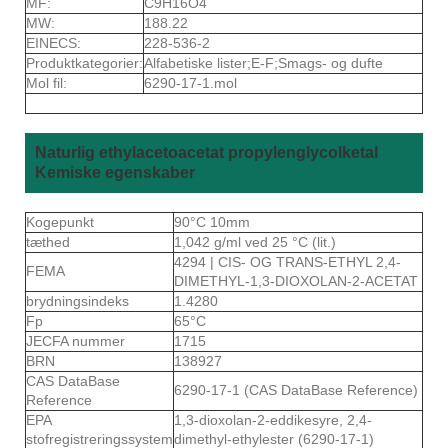
MF:
C9H16O4
MW:
188.22
EINECS:
228-536-2
Produktkategorier:
Alfabetiske lister;E-F;Smags- og dufte
Mol fil:
6290-17-1.mol
Naturlig ethylacetoacetat propylenglycolketal
Kemiske egenskaber
Kogepunkt
90°C 10mm
tæthed
1,042 g/ml ved 25 °C (lit.)
4294 | CIS- OG TRANS-ETHYL 2,4-
FEMA
DIMETHYL-1,3-DIOXOLAN-2-ACETAT
brydningsindeks
1.4280
Fp
65°C
JECFA nummer
1715
BRN
138927
CAS DataBase
6290-17-1 (CAS DataBase Reference)
Reference
EPA
1,3-dioxolan-2-eddikesyre, 2,4-
stofregistreringssystem
dimethyl-ethylester (6290-17-1)