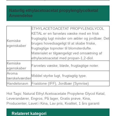
Naturlig ethylacetoacetat propylenglycolketal
Anvendelse
ETHYLACETOACETAT PROPYLENGLYCOL
KETAL er en farveløs væske med en frisk
frugtagtig lugt minder om æbler og jordbær. Det
Kemiske
bruges hovedsageligt til at skabe friske,
egenskaber
frugtagtige topnoter til blomsterdufte.
Materialet er tilgængeligt ved omsætning af
ethylacetoacetat med propan-1,2-diol.
Kemiske
Farveløs væske; bløde, frugtagtige noter.
egenskaber
Aroma
Middel styrke lugt, frugtagtig type.
tærskelværdier
Handelsnavn
Fraistone (IFF), Jordbær (Symrise)
Hot Tags: Natural Ethyl Acetoacetate Propylene Glycol Ketal,
Leverandører, Engros, På lager, Gratis prøve, Kina,
Producenter, Lavet i Kina, Lav pris, Kvalitet, 1 års garanti
Relateret kategori