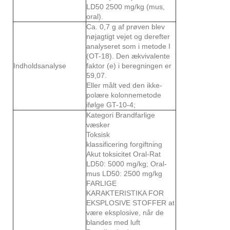
LD50 2500 mg/kg (mus,
oral).
Ca. 0,7 g af prøven blev
nøjagtigt vejet og derefter
analyseret som i metode I
(OT-18). Den ækvivalente
Indholdsanalyse
faktor (e) i beregningen er
59,07.
Eller målt ved den ikke-
polære kolonnemetode
ifølge GT-10-4;
Kategori Brandfarlige
væsker
Toksisk
klassificering forgiftning
Akut toksicitet Oral-Rat
LD50: 5000 mg/kg; Oral-
mus LD50: 2500 mg/kg
FARLIGE
KARAKTERISTIKA FOR
EKSPLOSIVE STOFFER at
være eksplosive, når de
blandes med luft