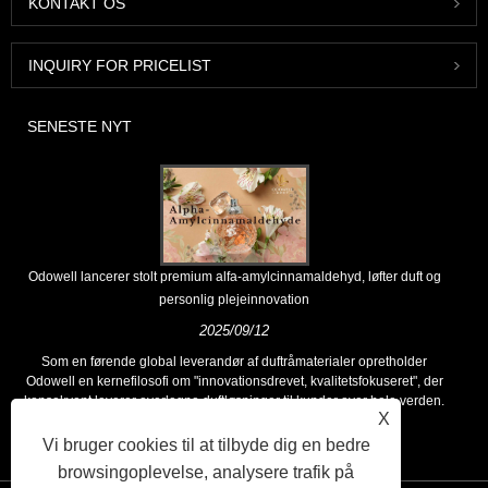
KONTAKT OS
INQUIRY FOR PRICELIST
SENESTE NYT
Odowell lancerer stolt premium alfa-amylcinnamaldehyd, løfter duft og
personlig plejeinnovation
2025/09/12
Som en førende global leverandør af duftråmaterialer opretholder
Odowell en kernefilosofi om "innovationsdrevet, kvalitetsfokuseret", der
konsekvent leverer overlegne duftløsninger til kunder over hele verden.
X
Vi bruger cookies til at tilbyde dig en bedre
browsingoplevelse, analysere trafik på