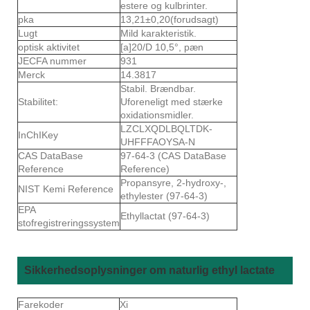
estere og kulbrinter.
pka
13,21±0,20(forudsagt)
Lugt
Mild karakteristik.
optisk aktivitet
[a]20/D 10,5°, pæn
JECFA nummer
931
Merck
14.3817
Stabil. Brændbar.
Stabilitet:
Uforeneligt med stærke
oxidationsmidler.
LZCLXQDLBQLTDK-
InChIKey
UHFFFAOYSA-N
CAS DataBase
97-64-3 (CAS DataBase
Reference
Reference)
Propansyre, 2-hydroxy-,
NIST Kemi Reference
ethylester (97-64-3)
EPA
Ethyllactat (97-64-3)
stofregistreringssystem
Sikkerhedsoplysninger om naturlig ethyl lactate
Farekoder
Xi