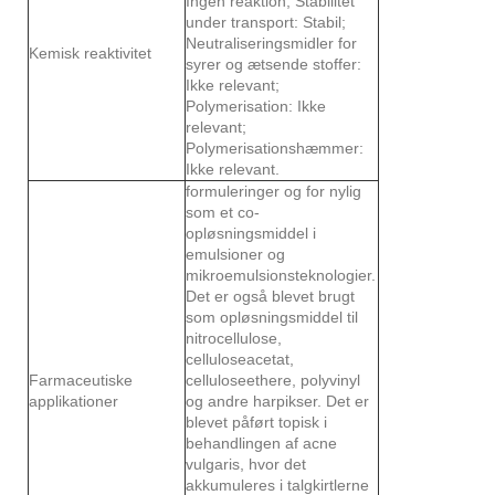
Ingen reaktion; Stabilitet
under transport: Stabil;
Neutraliseringsmidler for
Kemisk reaktivitet
syrer og ætsende stoffer:
Ikke relevant;
Polymerisation: Ikke
relevant;
Polymerisationshæmmer:
Ikke relevant.
formuleringer og for nylig
som et co-
opløsningsmiddel i
emulsioner og
mikroemulsionsteknologier.
Det er også blevet brugt
som opløsningsmiddel til
nitrocellulose,
celluloseacetat,
Farmaceutiske
celluloseethere, polyvinyl
applikationer
og andre harpikser. Det er
blevet påført topisk i
behandlingen af ​​acne
vulgaris, hvor det
akkumuleres i talgkirtlerne