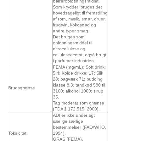
bæreropløsningsmidlet.
Som krydderi bruges det
hovedsageligt til fremstilling
af rom, mælk, smør, druer,
frugtvin, kokosnød og
andre typer smag.
Det bruges som
opløsningsmiddel til
nitrocellulose og
celluloseacetat, også brugt
i parfumeriindustrien
FEMA (mg/mL): Soft drink:
5,4; Kolde drikke: 17; Slik
28; bagværk 71; budding
klasse 8.3; tandkød 580 til
Brugsgrænse
3100; alkohol 1000; sirup
35.
Tag moderat som grænse
(FDA § 172.515, 2000).
ADI er ikke underlagt
særlige særlige
bestemmelser (FAO/WHO,
Toksicitet
1994).
GRAS (FEMA).