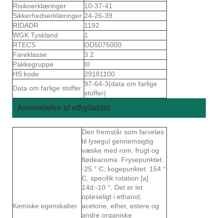
Risikoerklæringer
10-37-41
Sikkerhedserklæringer
24-26-39
RIDADR
1192
WGK Tyskland
1
RTECS
OD5075000
Fareklasse
3.2
Pakkegruppe
III
HS kode
29181100
97-64-3(data om farlige
Data om farlige stoffer
stoffer)
Anvendelse af ethyllaktat
Den fremstår som farveløs
til lysegul gennemsigtig
væske med rom, frugt og
flødearoma. Frysepunktet:
-25 ° C; kogepunktet: 154 °
C, specifik rotation [a]
14d:-10 °. Det er let
opløseligt i ethanol,
Kemiske egenskaber
acetone, ether, estere og
andre organiske