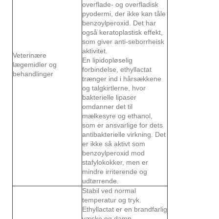
overflade- og overfladisk
pyodermi, der ikke kan tåle
benzoylperoxid. Det har
også keratoplastisk effekt,
som giver anti-seborrheisk
aktivitet.
Veterinære
En lipidopløselig
lægemidler og
forbindelse, ethyllactat
behandlinger
trænger ind i hårsækkene
og talgkirtlerne, hvor
bakterielle lipaser
omdanner det til
mælkesyre og ethanol,
som er ansvarlige for dets
antibakterielle virkning. Det
er ikke så aktivt som
benzoylperoxid mod
stafylokokker, men er
mindre irriterende og
udtørrende.
Stabil ved normal
temperatur og tryk.
Ethyllactat er en brandfarlig
væske og damp.