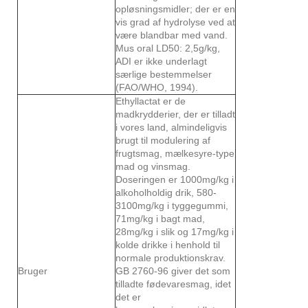
opløsningsmidler; der er en
vis grad af hydrolyse ved at
være blandbar med vand.
Mus oral LD50: 2,5g/kg,
ADI er ikke underlagt
særlige bestemmelser
(FAO/WHO, 1994).
Ethyllactat er de
madkrydderier, der er tilladt
i vores land, almindeligvis
brugt til modulering af
frugtsmag, mælkesyre-type
mad og vinsmag.
Doseringen er 1000mg/kg i
alkoholholdig drik, 580-
3100mg/kg i tyggegummi,
71mg/kg i bagt mad,
28mg/kg i slik og 17mg/kg i
kolde drikke i henhold til
normale produktionskrav.
Bruger
GB 2760-96 giver det som
tilladte fødevaresmag, idet
det er