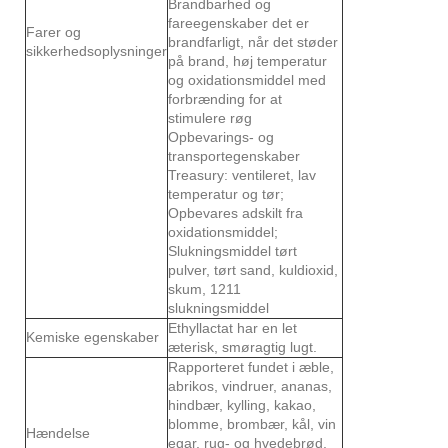
Brandbarhed og
fareegenskaber det er
Farer og
brandfarligt, når det støder
sikkerhedsoplysninger
på brand, høj temperatur
og oxidationsmiddel med
forbrænding for at
stimulere røg
Opbevarings- og
transportegenskaber
Treasury: ventileret, lav
temperatur og tør;
Opbevares adskilt fra
oxidationsmiddel;
Slukningsmiddel tørt
pulver, tørt sand, kuldioxid,
skum, 1211
slukningsmiddel
Ethyllactat har en let
Kemiske egenskaber
æterisk, smøragtig lugt.
Rapporteret fundet i æble,
abrikos, vindruer, ananas,
hindbær, kylling, kakao,
blomme, brombær, kål, vin
Hændelse
egar, rug- og hvedebrød,