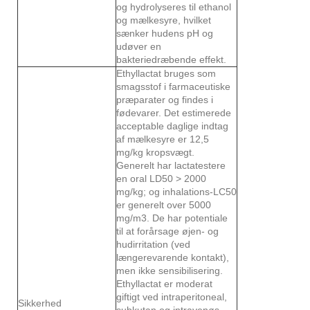
og hydrolyseres til ethanol
og mælkesyre, hvilket
sænker hudens pH og
udøver en
bakteriedræbende effekt.
Ethyllactat bruges som
smagsstof i farmaceutiske
præparater og findes i
fødevarer. Det estimerede
acceptable daglige indtag
af mælkesyre er 12,5
mg/kg kropsvægt.
Generelt har lactatestere
en oral LD50 > 2000
mg/kg; og inhalations-LC50
er generelt over 5000
mg/m3. De har potentiale
til at forårsage øjen- og
hudirritation (ved
længerevarende kontakt),
men ikke sensibilisering.
Ethyllactat er moderat
giftigt ved intraperitoneal,
Sikkerhed
subkutan og intravenøs