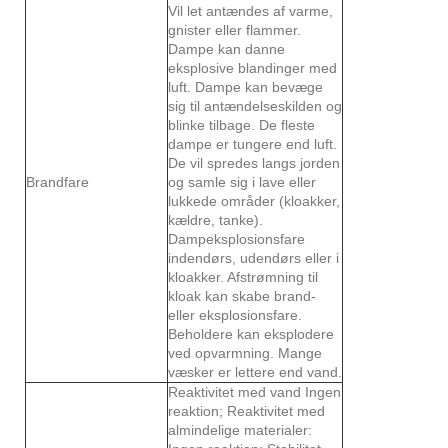
Vil let antændes af varme,
gnister eller flammer.
Dampe kan danne
eksplosive blandinger med
luft. Dampe kan bevæge
sig til antændelseskilden og
blinke tilbage. De fleste
dampe er tungere end luft.
De vil spredes langs jorden
Brandfare
og samle sig i lave eller
lukkede områder (kloakker,
kældre, tanke).
Dampeksplosionsfare
indendørs, udendørs eller i
kloakker. Afstrømning til
kloak kan skabe brand-
eller eksplosionsfare.
Beholdere kan eksplodere
ved opvarmning. Mange
væsker er lettere end vand.
Reaktivitet med vand Ingen
reaktion; Reaktivitet med
almindelige materialer: