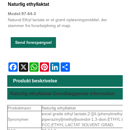
Naturlig ethyllaktat
Model:97-64-3
Natural Ethyl lactate er et grønt opløsningsmiddel, der
stammer fra forarbejdning af majs.
Send forespørgsel
Facebook
X
WhatsApp
Pinterest
LinkedIn
Share
Produkt beskrivelse
Naturlig ethyllaktat Grundlæggende information
Produktnavn:
Naturlig ethyllaktat
excel grade ethyl lactate;2-[[4-(phenylmethyl)-1-
Synonymer:
piperazinyl]methyl]isoindol-1,3-dion;ETHYL 
FCC;ETHYL LACTAT SOLVENT GRAD;