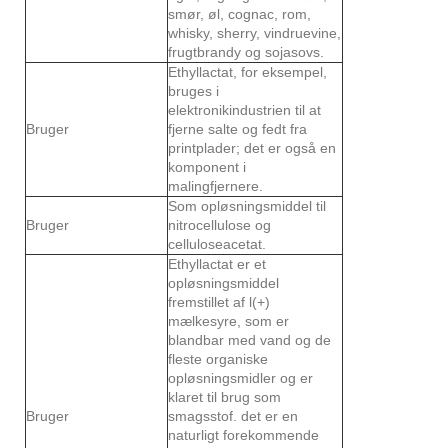
smør, øl, cognac, rom,
whisky, sherry, vindruevine,
frugtbrandy og sojasovs.
Ethyllactat, for eksempel,
bruges i
elektronikindustrien til at
Bruger
fjerne salte og fedt fra
printplader; det er også en
komponent i
malingfjernere.
Som opløsningsmiddel til
Bruger
nitrocellulose og
celluloseacetat.
Ethyllactat er et
opløsningsmiddel
fremstillet af l(+)
mælkesyre, som er
blandbar med vand og de
fleste organiske
opløsningsmidler og er
klaret til brug som
Bruger
smagsstof. det er en
naturligt forekommende