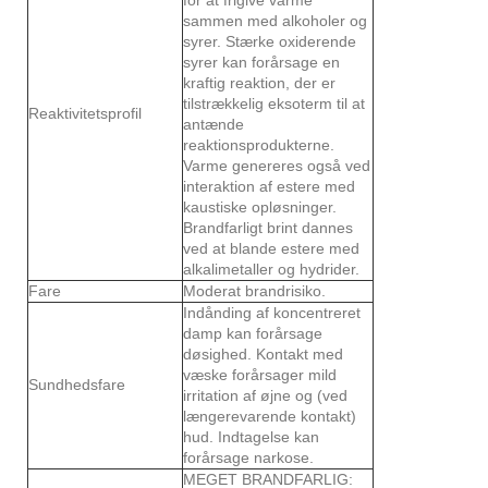
sammen med alkoholer og
syrer. Stærke oxiderende
syrer kan forårsage en
kraftig reaktion, der er
tilstrækkelig eksoterm til at
Reaktivitetsprofil
antænde
reaktionsprodukterne.
Varme genereres også ved
interaktion af estere med
kaustiske opløsninger.
Brandfarligt brint dannes
ved at blande estere med
alkalimetaller og hydrider.
Fare
Moderat brandrisiko.
Indånding af koncentreret
damp kan forårsage
døsighed. Kontakt med
væske forårsager mild
Sundhedsfare
irritation af øjne og (ved
længerevarende kontakt)
hud. Indtagelse kan
forårsage narkose.
MEGET BRANDFARLIG: