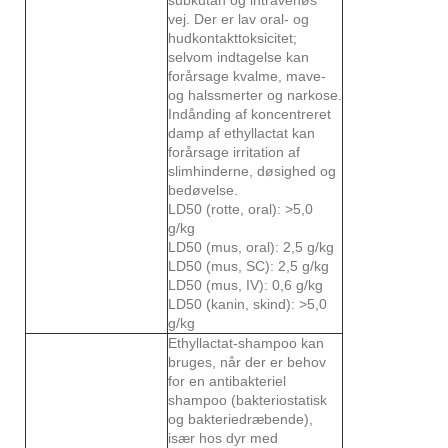
vej. Der er lav oral- og
hudkontakttoksicitet;
selvom indtagelse kan
forårsage kvalme, mave-
og halssmerter og narkose.
Indånding af koncentreret
damp af ethyllactat kan
forårsage irritation af
slimhinderne, døsighed og
bedøvelse.
LD50 (rotte, oral): >5,0
g/kg
LD50 (mus, oral): 2,5 g/kg
LD50 (mus, SC): 2,5 g/kg
LD50 (mus, IV): 0,6 g/kg
LD50 (kanin, skind): >5,0
g/kg
Ethyllactat-shampoo kan
bruges, når der er behov
for en antibakteriel
shampoo (bakteriostatisk
og bakteriedræbende),
især hos dyr med