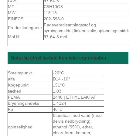
CAS:
97-64-3
MF:
C5H10O3
MW:
118.13
EINECS:
202-598-0
Fødevaretilsætningsstof og
Produktkategorier:
syrningsmiddel;finkemikalie;opløsningsmiddel
Mol fil:
97-64-3.mol
Naturlig ethyl lactate kemiske egenskaber
Smeltepunkt
-26°C
alfa
D14 -10°
Kogepunkt
151°C
tæthed
1.03
FEMA
2440 | ETHYL LAKTAT
brydningsindeks
1.4124
Fp
46°C
Blandbar med vand (med
delvis nedbrydning),
opløselighed
ethanol (95%), ether,
chloroform, ketoner,