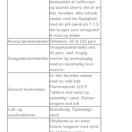
bestanddel af californien
og spansk sherry. det er en
klar, farveløs, ikke-toksisk
væske med lav flygtighed,
med en pH-værdi på 7-7,5.
det bruges som smagsstof
til mad og drikke.
Aroma tærskelværdier
Detektion: 50 til 250 ppm
Smagskarakteristika ved
50 ppm: sød, frugtig,
Smagstærskelværdier
cremet og ananasagtig
med en karamellig brun
nuance.
En klar farveløs væske
med en mild lugt.
Flammepunkt 115°F.
Generel beskrivelse
Tættere end vand og
opløselig i vand. Dampe
tungere end luft.
Luft- og
Brandfarlig. Opløseligt i
vandreaktioner
vand.
Ethyllactat er en ester.
Estere reagerer med syrer
for at frigive varme