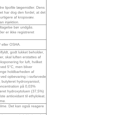
dre lipofile lægemidler. Dens
t har dog den fordel, at det
hurtigere af kropsvæv.
an injektion.
ndtagelse bør undgås.
Der er ikke registreret
P eller OSHA.
elfyldt, godt lukket beholder,
, skal luften erstattes af
ksponering for luft, hvilket
r ved 5°C, men bliver
ænge holdbarheden af ​​
t ved opbevaring i ravfarvede
, butyleret hydroxyanisol,
koncentration på 0,03%
yleret hydroxytoluen (37,5%)
e antioxidant til ethyloleat.
ime.
vulme. Det kan også reagere