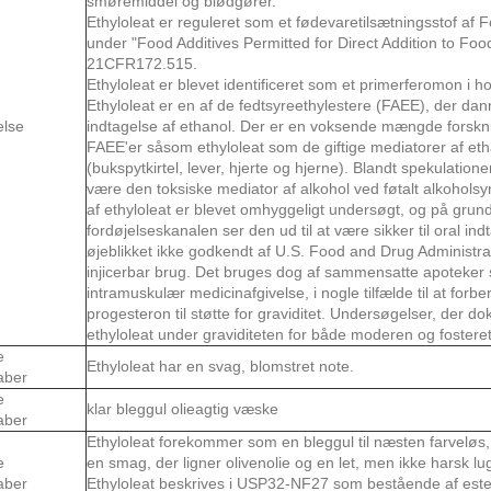
smøremiddel og blødgører.
Ethyloleat er reguleret som et fødevaretilsætningsstof af 
under "Food Additives Permitted for Direct Addition to F
21CFR172.515.
Ethyloleat er blevet identificeret som et primerferomon i h
Ethyloleat er en af ​​de fedtsyreethylestere (FAEE), der dan
else
indtagelse af ethanol. Der er en voksende mængde forskning
FAEE'er såsom ethyloleat som de giftige mediatorer af eth
(bukspytkirtel, lever, hjerte og hjerne). Blandt spekulatione
være den toksiske mediator af alkohol ved føtalt alkohols
af ethyloleat er blevet omhyggeligt undersøgt, og på grund
fordøjelseskanalen ser den ud til at være sikker til oral indt
øjeblikket ikke godkendt af U.S. Food and Drug Administrat
injicerbar brug. Det bruges dog af sammensatte apoteker s
intramuskulær medicinafgivelse, i nogle tilfælde til at forb
progesteron til støtte for graviditet. Undersøgelser, der d
ethyloleat under graviditeten for både moderen og fosteret,
e
Ethyloleat har en svag, blomstret note.
aber
e
klar bleggul olieagtig væske
aber
Ethyloleat forekommer som en bleggul til næsten farveløs
e
en smag, der ligner olivenolie og en let, men ikke harsk lug
aber
Ethyloleat beskrives i USP32-NF27 som bestående af ester