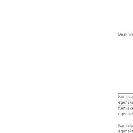
Beskriv
Kemisk
egensk
Kemisk
egensk
Kemisk
egensk