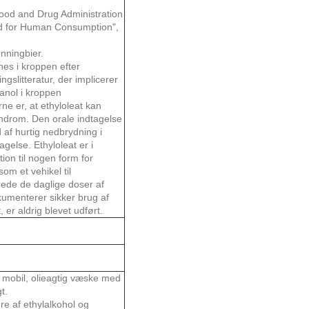
Food and Drug Administration
ood for Human Consumption",
onningbier.
nes i kroppen efter
slitteratur, der implicerer
anol i kroppen
rne er, at ethyloleat kan
yndrom. Den orale indtagelse
 af hurtig nedbrydning i
agelse. Ethyloleat er i
ion til nogen form for
om et vehikel til
erede de daglige doser af
okumenterer sikker brug af
 er aldrig blevet udført.
, mobil, olieagtig væske med
t.
e af ethylalkohol og