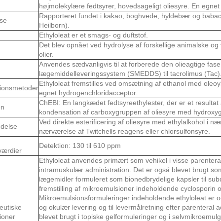
højmolekylære fedtsyrer, hovedsageligt oliesyre. En egnet 
Rapporteret fundet i kakao, boghvede, hyldebær og babac
se
Heilborn).
Ethyloleat er et smags- og duftstof.
Det blev opnået ved hydrolyse af forskellige animalske og 
olier.
Anvendes sædvanligvis til at forberede den olieagtige fa
lægemiddelleveringssystem (SMEDDS) til tacrolimus (Tac)
Ethyloleat fremstilles ved omsætning af ethanol med oleoy
ionsmetoder
egnet hydrogenchloridacceptor.
ChEBI: En langkædet fedtsyreethylester, der er et resultat
on
kondensation af carboxygruppen af ​​oliesyre med hydroxyg
Ved direkte esterificering af oliesyre med ethylalkohol i n
delse
nærværelse af Twitchells reagens eller chlorsulfonsyre.
Detektion: 130 til 610 ppm
værdier
Ethyloleat anvendes primært som vehikel i visse parentera
intramuskulær administration. Det er også blevet brugt so
lægemidler formuleret som bionedbrydelige kapsler til subd
fremstilling af mikroemulsioner indeholdende cyclosporin o
Mikroemulsionsformuleringer indeholdende ethyloleat er ogs
eutiske
og okulær levering og til levermålretning efter parenteral a
ioner
blevet brugt i topiske gelformuleringer og i selvmikroemu