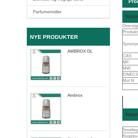
Pro
Parfumemidler
Natur
Oversig
Produkt
NYE PRODUKTER
Synony
AMBROX DL
CAS:
MF:
MW:
EINECS
Mol fil:
Ambrox
Natur
Smelte
Kogepu