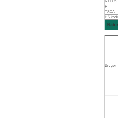
RTEC
F
TSCA
HS kod
Natur
Bruger