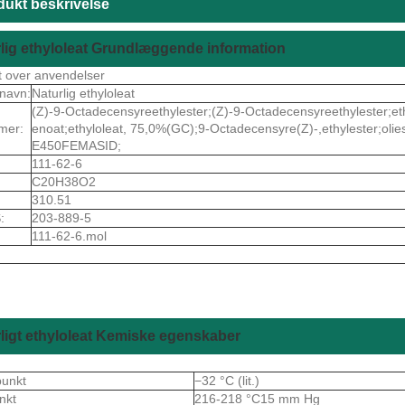
dukt beskrivelse
lig ethyloleat Grundlæggende information
t over anvendelser
navn:
Naturlig ethyloleat
(Z)-9-Octadecensyreethylester;(Z)-9-Octadecensyreethylester;et
mer:
enoat;ethyloleat, 75,0%(GC);9-Octadecensyre(Z)-,ethylester;ol
E450FEMASID;
111-62-6
C20H38O2
310.51
:
203-889-5
111-62-6.mol
ligt ethyloleat Kemiske egenskaber
punkt
−32 °C (lit.)
nkt
216-218 °C15 mm Hg