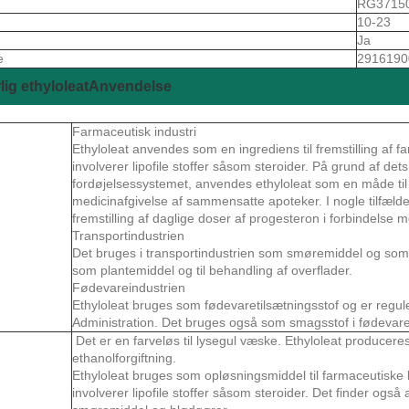
S
RG3715
10-23
Ja
e
2916190
lig ethyloleatAnvendelse
Farmaceutisk industri
Ethyloleat anvendes som en ingrediens til fremstilling af 
involverer lipofile stoffer såsom steroider. På grund af det
fordøjelsessystemet, anvendes ethyloleat som en måde til
medicinafgivelse af sammensatte apoteker. I nogle tilfælde
fremstilling af daglige doser af progesteron i forbindelse m
Transportindustrien
Det bruges i transportindustrien som smøremiddel og som
som plantemiddel og til behandling af overflader.
Fødevareindustrien
Ethyloleat bruges som fødevaretilsætningsstof og er regu
Administration. Det bruges også som smagsstof i fødevare
Det er en farveløs til lysegul væske. Ethyloleat producer
ethanolforgiftning.
Ethyloleat bruges som opløsningsmiddel til farmaceutiske
involverer lipofile stoffer såsom steroider. Det finder ogs