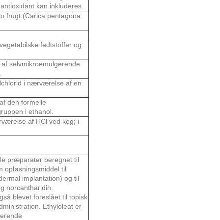
antioxidant kan inkluderes.
o frugt (Carica pentagona
vegetabilske fedtstoffer og
se af selvmikroemulgerende
.
lchlorid i nærværelse af en
 af den formelle
ruppen i ethanol.
ærværelse af HCl ved kog; i
le præparater beregnet til
m opløsningsmiddel til
ermal implantation) og til
g norcantharidin.
å blevet foreslået til topisk
dministration. Ethyloleat er
lgerende