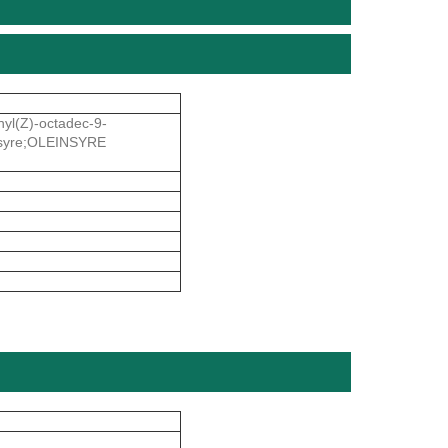
hyl(Z)-octadec-9-
iesyre;OLEINSYRE