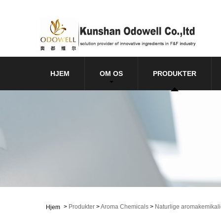
HJEM
OM OS
PRODUKTER
>
Produkter
>
Aroma Chemicals
>
Naturlige aromakemikali
Hjem