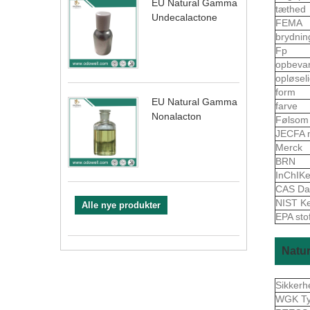
EU Natural Gamma
tæthed
Undecalactone
FEMA
brydnin
Fp
opbeva
opløsel
form
EU Natural Gamma
farve
Nonalacton
Følso
JECFA 
Merck
BRN
InChIK
CAS Da
NIST K
Alle nye produkter
EPA sto
Natur
Sikkerh
WGK Ty