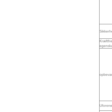
Sikkerh
Kræftfr
egensk
opbevar
Uforene