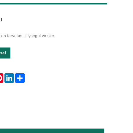
Live
t
r en farveløs til lysegul væske.
sel
tsApp
Pinterest
LinkedIn
Share