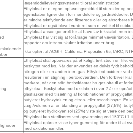
lægemiddelleveringssystemer til oral administration.
Ethyloleat er et egnet opløsningsmiddel til steroider og an
egenskaber ligner dem for mandelolie og jordnøddeolie. De
er mindre tyktflydende end fikserede olier og absorberes 
Ethyloleat er også blevet vurderet som et vehikel til subkut
Ethyloleat anses generelt for at have lav toksicitet, men i
ed
Ethyloleat har vist sig at forårsage minimal vævsirritation. 
rapporter om intramuskulær irritation under brug.
emkaldende
Ikke opført af ACGIH, California Proposition 65, IARC, NT
aber
Ethyloleat skal opbevares på et køligt, tørt sted i en lille, v
beskyttet mod lys. Når der anvendes en delvis fyldt beholder
nitrogen eller en anden inert gas. Ethyloleat oxiderer ved e
resulterer i en stigning i peroxidværdien. Den forbliver kla
mørkere, når den står. Antioxidanter bruges ofte til at forl
ing
ethyloleat. Beskyttelse mod oxidation i over 2 år er opnåe
glasflasker med tilsætning af kombinationer af propylgallat
butyleret hydroxytoluen og citron- eller ascorbinsyre. En 
vægt/volumen af ​​en blanding af propylgallat (37,5%), but
og butyleret hydroxyanisol (25%) viste sig at være den bedst
Ethyloleat kan steriliseres ved opvarmning ved 150°C i 1 t
Ethyloleat opløser visse typer gummi og får andre til at s
ligheder
med oxidationsmidler.