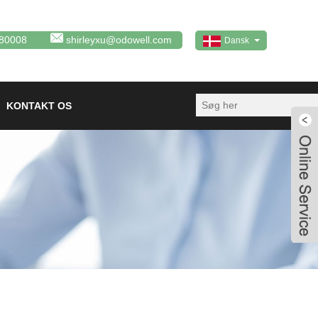
80008
shirleyxu@odowell.com
Dansk
KONTAKT OS