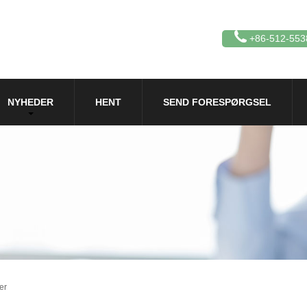
+86-512-553
NYHEDER
HENT
SEND FORESPØRGSEL
er