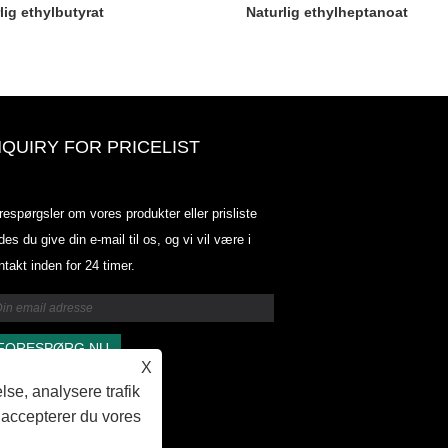
lig ethylbutyrat
Naturlig ethylheptanoat
NQUIRY FOR PRICELIST
Odowell-markedsprisliste-2025.6.
respørgsler om vores produkter eller prisliste
2025.07.25
des du give din e-mail til os, og vi vil være i
2025/07/25
ntakt inden for 24 timer.
Odowell-markedsprisliste-2025.6.
2025.07.25
X
lse, analysere trafik
 accepterer du vores