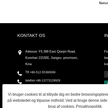
Natur
KONTAKT OS
I
Adresse: F5.399 East Qianjin Road,
Fo
Kunshan 215300, Jiangsu -provinsen,
be
Kina
ko
Tlf:
+86-512-55380008
telefon:
+86-13773129929
E-mail:
shirleyxu@odowell.com
Vi bruger cookies til at tilbyde dig en bedre browsingopleve
Fax: +86-512-55380009
på webstedet og tilpasse indhold. Ved at bruge denne side
brug af cookies.
Privatlivspolitik