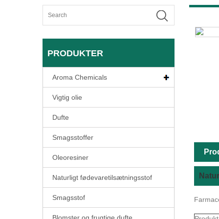
PRODUKTER
Aroma Chemicals
Vigtig olie
Dufte
Smagsstoffer
Pro
Oleoresiner
Natur
Naturligt fødevaretilsætningsstof
Smagsstof
Farmace
Blomster og frugtige dufte
Produkt