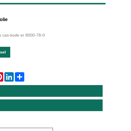
Live
olie
es cas-kode er 8000-78-0
sel
tsApp
Pinterest
LinkedIn
Share