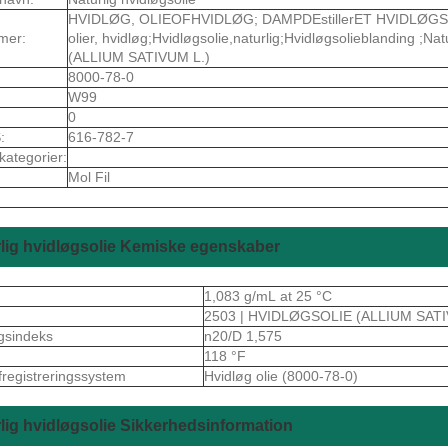
HVIDLØG, OLIEOFHVIDLØG; DAMPDEstillerET HVIDLØGSKOL
mer:
olier, hvidløg;Hvidløgsolie,naturlig;Hvidløgsolieblanding ;Na
(ALLIUM SATIVUM L.)
8000-78-0
W99
0
:
616-782-7
kategorier:
Mol Fil
lig hvidløgsolie Kemiske egenskaber
1,083 g/mL at 25 °C
2503 | HVIDLØGSOLIE (ALLIUM SATI
gsindeks
n20/D 1,575
118 °F
fregistreringssystem
Hvidløg olie (8000-78-0)
lig hvidløgsolie Sikkerhedsinformation