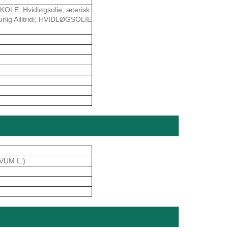
E; Hvidløgsolie; æterisk
turlig Allitridi; HVIDLØGSOLIE
VUM L.)