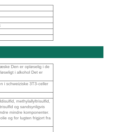
3
 væske Den er opløselig i de
øseligt i alkohol Det er
en i schweiziske 3T3-celler
sulfid, methylallyltrisulfid,
g trisulfid og sandsynligvis
 og andre mindre komponenter.
lie og for lugten frigjort fra