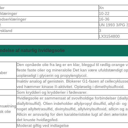
der
Xn
rklæringer
10-22
edserklæringer
16-36
R
UN 1993 3/PG 
skland
3
S
LX3154800
delse af naturlig hvidløgsolie
Den opnåede olie fra løg er en klar, bleggul til rødlig-orange
fleste faste olier og mineralolie Det kan være ufuldstændigt opl
aber
uopløseligt i glycerin og propylenglycol.
Inaktiv analog af genistein. Blokerer G1-fasen af cellecykluss
ved hæmmer kinase II-aktivitet. Opløselig i dimethylsulfoxid.
Som krydderi og krydderier i fødevarer.
Hvidløgsolie er sammensat af svovlholdige forbindelser (diallyldi
diallyltrisulfid). Olien indeholder allylpropyl disulfid, allyl-di- o
sætning
noget allyltetrasulfid, divinylsulfid, allylvinylsulfoxid, allicin
sk olie
Allicin er ansvarlig for den karakteristiske lugt af den æteriske o
det knuste hvidløgsfed.
Moderat giftig ved indtagelse