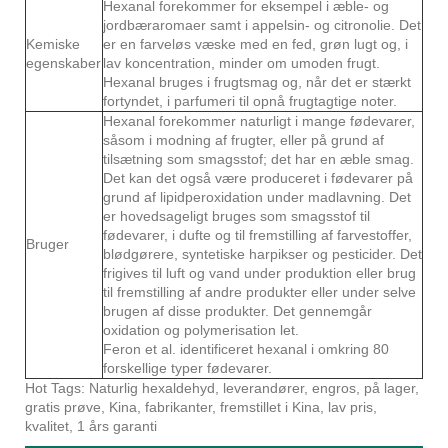
Hexanal forekommer for eksempel i æble- og
jordbæraromaer samt i appelsin- og citronolie. Det
Kemiske
er en farveløs væske med en fed, grøn lugt og, i
egenskaber
lav koncentration, minder om umoden frugt.
Hexanal bruges i frugtsmag og, når det er stærkt
fortyndet, i parfumeri til opnå frugtagtige noter.
Hexanal forekommer naturligt i mange fødevarer,
såsom i modning af frugter, eller på grund af
tilsætning som smagsstof; det har en æble smag.
Det kan det også være produceret i fødevarer på
grund af lipidperoxidation under madlavning. Det
er hovedsageligt bruges som smagsstof til
fødevarer, i dufte og til fremstilling af farvestoffer,
Bruger
blødgørere, syntetiske harpikser og pesticider. Det
frigives til luft og vand under produktion eller brug
til fremstilling af andre produkter eller under selve
brugen af disse produkter. Det gennemgår
oxidation og polymerisation let.
Feron et al. identificeret hexanal i omkring 80
forskellige typer fødevarer.
Hot Tags: Naturlig hexaldehyd, leverandører, engros, på lager,
gratis prøve, Kina, fabrikanter, fremstillet i Kina, lav pris,
kvalitet, 1 års garanti