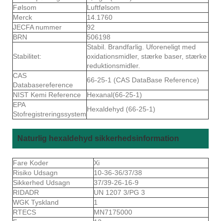
Følsom
Luftfølsom
Merck
14.1760
JECFA nummer
92
BRN
506198
Stabil. Brandfarlig. Uforeneligt med
Stabilitet:
oxidationsmidler, stærke baser, stærke
reduktionsmidler.
CAS
66-25-1 (CAS DataBase Reference)
Databasereference
NIST Kemi Reference
Hexanal(66-25-1)
EPA
Hexaldehyd (66-25-1)
Stofregistreringssystem
Naturlig hexaldehyd sikkerhedsinformation
Fare Koder
Xi
Risiko Udsagn
10-36-36/37/38
Sikkerhed Udsagn
37/39-26-16-9
RIDADR
UN 1207 3/PG 3
WGK Tyskland
1
RTECS
MN7175000