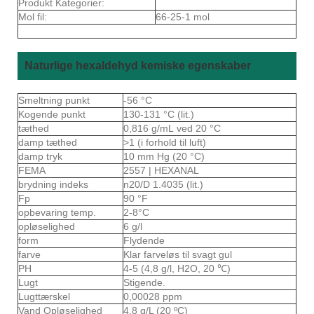
Produkt Kategorier:
Mol fil:
66-25-1 mol
Naturlige hexaldehyd kemiske egenskaber
Smeltning punkt
-56 °C
Kogende punkt
130-131 °C (lit.)
tæthed
0,816 g/mL ved 20 °C
damp tæthed
>1 (i forhold til luft)
damp tryk
10 mm Hg (20 °C)
FEMA
2557 | HEXANAL
brydning indeks
n20/D 1.4035 (lit.)
Fp
90 °F
opbevaring temp.
2-8°C
opløselighed
6 g/l
form
Flydende
farve
Klar farveløs til svagt gul
PH
4-5 (4,8 g/l, H2O, 20 ℃)
Lugt
Stigende.
Lugttærskel
0,00028 ppm
Vand Opløselighed
4,8 g/L (20 ºC)