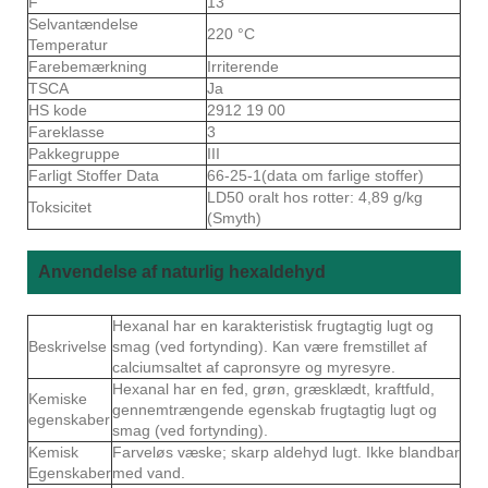
F
13
Selvantændelse
220 °C
Temperatur
Farebemærkning
Irriterende
TSCA
Ja
HS kode
2912 19 00
Fareklasse
3
Pakkegruppe
III
Farligt Stoffer Data
66-25-1(data om farlige stoffer)
LD50 oralt hos rotter: 4,89 g/kg
Toksicitet
(Smyth)
Anvendelse af naturlig hexaldehyd
Hexanal har en karakteristisk frugtagtig lugt og
Beskrivelse
smag (ved fortynding). Kan være fremstillet af
calciumsaltet af capronsyre og myresyre.
Hexanal har en fed, grøn, græsklædt, kraftfuld,
Kemiske
gennemtrængende egenskab frugtagtig lugt og
egenskaber
smag (ved fortynding).
Kemisk
Farveløs væske; skarp aldehyd lugt. Ikke blandbar
Egenskaber
med vand.