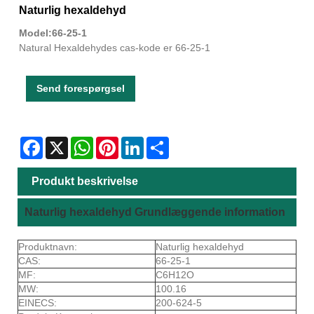
Naturlig hexaldehyd
Model:66-25-1
Natural Hexaldehydes cas-kode er 66-25-1
Send forespørgsel
Facebook
X
WhatsApp
Pinterest
LinkedIn
Share
Produkt beskrivelse
Naturlig hexaldehyd Grundlæggende information
Produktnavn:
Naturlig hexaldehyd
CAS:
66-25-1
MF:
C6H12O
MW:
100.16
EINECS:
200-624-5