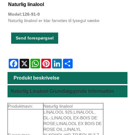
Naturlig linalool
Model:126-91-0
Naturlig linalool er klar farveløs til lysegul væske
Send forespørgsel
Facebook
X
WhatsApp
Pinterest
LinkedIn
Share
Produkt beskrivelse
Naturlig Linalool Grundlæggende information
Produktnavn:
Naturlig linalool
LINALOOL 925;LINALOOL,
DL-;LINALOOL EX-BOIS DE
ROSE;LINALOOL EX BOIS DE
ROSE OIL;LINALYL
Synonymer:
ALKOHOL;HO-TRÆOLIE;3,7-