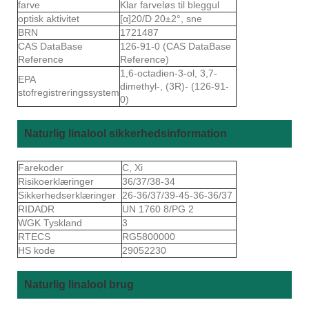
farve
Klar farveløs til bleggul
optisk aktivitet
[α]20/D 20±2°, sne
BRN
1721487
CAS DataBase
126-91-0 (CAS DataBase
Reference
Reference)
1,6-octadien-3-ol, 3,7-
EPA
dimethyl-, (3R)- (126-91-
stofregistreringssystem
0)
Naturlig linalool sikkerhedsinformation
Farekoder
C, Xi
Risikoerklæringer
36/37/38-34
Sikkerhedserklæringer
26-36/37/39-45-36-36/37
RIDADR
UN 1760 8/PG 2
WGK Tyskland
3
RTECS
RG5800000
HS kode
29052230
Naturlig linalool brug