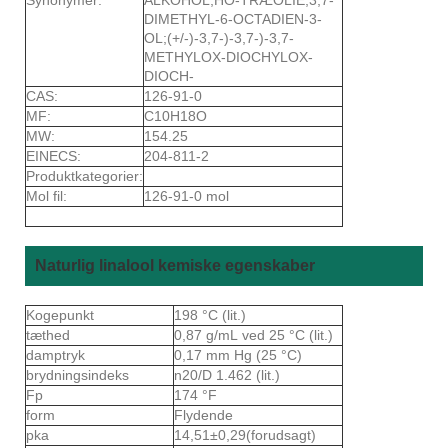
DIMETHYL-6-OCTADIEN-3-
OL;(+/-)-3,7-)-3,7-)-3,7-
METHYLOX-DIOCHYLOX-
DIOCH-
CAS:
126-91-0
MF:
C10H18O
MW:
154.25
EINECS:
204-811-2
Produktkategorier:
Mol fil:
126-91-0 mol
Naturlig linalool kemiske egenskaber
Kogepunkt
198 °C (lit.)
tæthed
0,87 g/mL ved 25 °C (lit.)
damptryk
0,17 mm Hg (25 °C)
brydningsindeks
n20/D 1.462 (lit.)
Fp
174 °F
form
Flydende
pka
14,51±0,29(forudsagt)