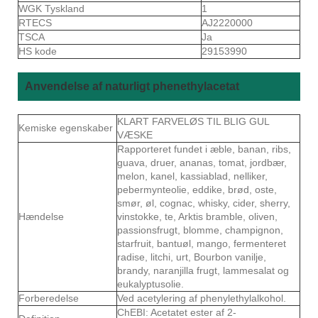
WGK Tyskland
1
RTECS
AJ2220000
TSCA
Ja
HS kode
29153990
Anvendelse af naturligt phenethylacetat
KLART FARVELØS TIL BLIG GUL
Kemiske egenskaber
VÆSKE
Rapporteret fundet i æble, banan, ribs,
guava, druer, ananas, tomat, jordbær,
melon, kanel, kassiablad, nelliker,
pebermynteolie, eddike, brød, oste,
smør, øl, cognac, whisky, cider, sherry,
Hændelse
vinstokke, te, Arktis bramble, oliven,
passionsfrugt, blomme, champignon,
starfruit, bantuøl, mango, fermenteret
radise, litchi, urt, Bourbon vanilje,
brandy, naranjilla frugt, lammesalat og
eukalyptusolie.
Forberedelse
Ved acetylering af phenylethylalkohol.
ChEBI: Acetatet ester af 2-