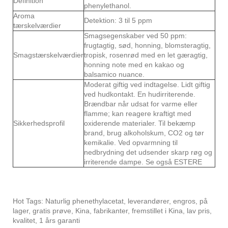
Definition
phenylethanol.
Aroma
Detektion: 3 til 5 ppm
tærskelværdier
Smagsegenskaber ved 50 ppm:
frugtagtig, sød, honning, blomsteragtig,
Smagstærskelværdier
tropisk, rosenrød med en let gæragtig,
honning note med en kakao og
balsamico nuance.
Moderat giftig ved indtagelse. Lidt giftig
ved hudkontakt. En hudirriterende.
Brændbar når udsat for varme eller
flamme; kan reagere kraftigt med
Sikkerhedsprofil
oxiderende materialer. Til bekæmp
brand, brug alkoholskum, CO2 og tør
kemikalie. Ved opvarmning til
nedbrydning det udsender skarp røg og
irriterende dampe. Se også ESTERE
Hot Tags: Naturlig phenethylacetat, leverandører, engros, på
lager, gratis prøve, Kina, fabrikanter, fremstillet i Kina, lav pris,
kvalitet, 1 års garanti