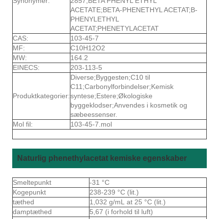
Synonymer:
2857;BETA PHENYL ETHYL
ACETATE;BETA-PHENETHYL ACETAT;B-
PHENYLETHYL
ACETAT;PHENETYLACETAT
CAS:
103-45-7
MF:
C10H12O2
MW:
164.2
EINECS:
203-113-5
Diverse;Byggesten;C10 til
C11;Carbonylforbindelser;Kemisk
Produktkategorier:
syntese;Estere;Økologiske
byggeklodser;Anvendes i kosmetik og
sæbeessenser.
Mol fil:
103-45-7.mol
Naturlig phenethylacetat kemiske egenskaber
Smeltepunkt
-31 °C
Kogepunkt
238-239 °C (lit.)
tæthed
1,032 g/mL at 25 °C (lit.)
damptæthed
5,67 (i forhold til luft)