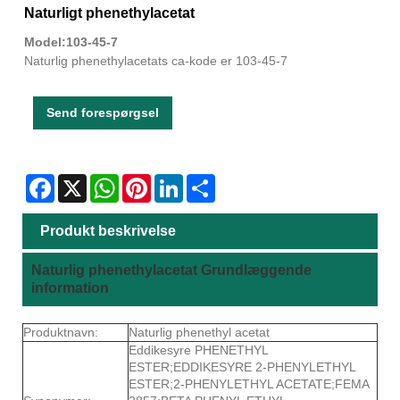
Naturligt phenethylacetat
Model:103-45-7
Naturlig phenethylacetats ca-kode er 103-45-7
Send forespørgsel
Facebook
X
WhatsApp
Pinterest
LinkedIn
Share
Produkt beskrivelse
Naturlig phenethylacetat Grundlæggende
information
Produktnavn:
Naturlig phenethyl acetat
Eddikesyre PHENETHYL
ESTER;EDDIKESYRE 2-PHENYLETHYL
ESTER;2-PHENYLETHYL ACETATE;FEMA