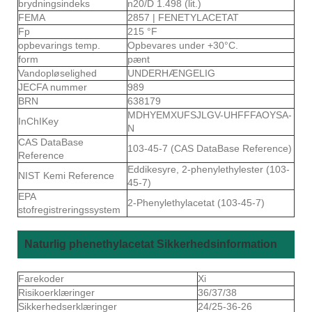
brydningsindeks
n20/D 1.498 (lit.)
FEMA
2857 | FENETYLACETAT
Fp
215 °F
opbevarings temp.
Opbevares under +30°C.
form
pænt
Vandopløselighed
UNDERHÆNGELIG
JECFA nummer
989
BRN
638179
MDHYEMXUFSJLGV-UHFFFAOYSA-
InChIKey
N
CAS DataBase
103-45-7 (CAS DataBase Reference)
Reference
Eddikesyre, 2-phenylethylester (103-
NIST Kemi Reference
45-7)
EPA
2-Phenylethylacetat (103-45-7)
stofregistreringssystem
Naturlig phenethylacetat Sikkerhedsinformation
Farekoder
Xi
Risikoerklæringer
36/37/38
Sikkerhedserklæringer
24/25-36-26