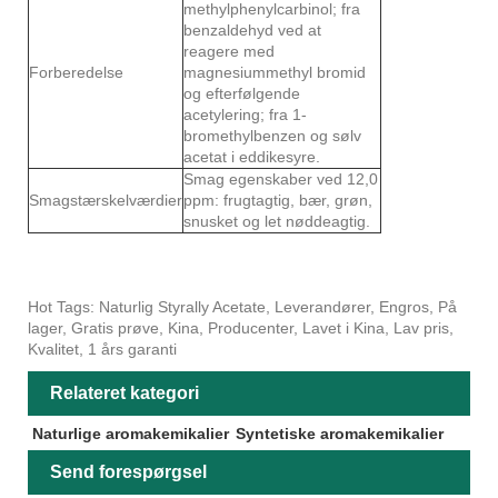
methylphenylcarbinol; fra
benzaldehyd ved at
reagere med
Forberedelse
magnesiummethyl bromid
og efterfølgende
acetylering; fra 1-
bromethylbenzen og sølv
acetat i eddikesyre.
Smag egenskaber ved 12,0
Smagstærskelværdier
ppm: frugtagtig, bær, grøn,
snusket og let nøddeagtig.
Hot Tags: Naturlig Styrally Acetate, Leverandører, Engros, På
lager, Gratis prøve, Kina, Producenter, Lavet i Kina, Lav pris,
Kvalitet, 1 års garanti
Relateret kategori
Naturlige aromakemikalier
Syntetiske aromakemikalier
Send forespørgsel