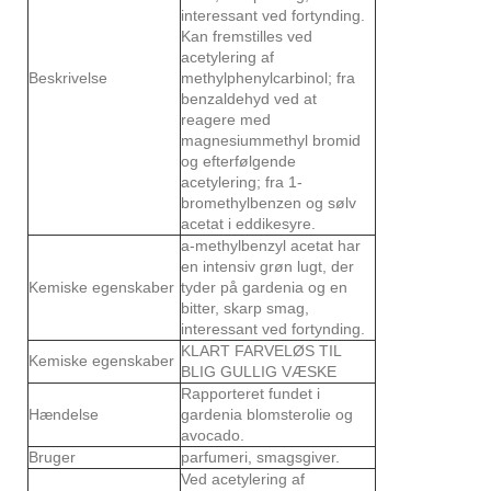
interessant ved fortynding.
Kan fremstilles ved
acetylering af
Beskrivelse
methylphenylcarbinol; fra
benzaldehyd ved at
reagere med
magnesiummethyl bromid
og efterfølgende
acetylering; fra 1-
bromethylbenzen og sølv
acetat i eddikesyre.
a-methylbenzyl acetat har
en intensiv grøn lugt, der
Kemiske egenskaber
tyder på gardenia og en
bitter, skarp smag,
interessant ved fortynding.
KLART FARVELØS TIL
Kemiske egenskaber
BLIG GULLIG VÆSKE
Rapporteret fundet i
Hændelse
gardenia blomsterolie og
avocado.
Bruger
parfumeri, smagsgiver.
Ved acetylering af