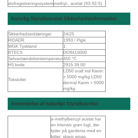
stofregistreringssystem
methyl-, acetat (93-92-5)
Naturlig Styrallyacetat Sikkerhedsinformation
Sikkerhedserklæringer
24/25
RIDADR
1993 / Pigiii
WGK Tyskland
1
RTECS
DO9410000
Selvantændelsestemperatur
450 °C
HS kode
2915 39 00
LD50 oralt ind Kanin:
> 5000 mg/kg LD50
Toksicitet
dermal Kanin > 5000
mg/kg
Anvendelse af naturligt Styrallyacetat
a-methylbenzyl acetat har
en intensiv grøn lugt, der
tyder på gardenia med en
bitter, skarp smag,