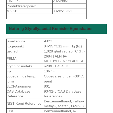
EINECS:
202-288-5
Produktkategorier:
Mol fil:
93-92-5.mol
Naturlig Styrallyacetat Kemiske Egenskaber
Smeltepunkt
-60°C
Kogepunkt
94-95 °C12 mm Hg (lit.)
tæthed
1,028 g/ml ved 25 °C (lit.)
2684 | ALPHA-
FEMA
METHYLBENZYLACETAT
brydningsindeks
n20/D 1.494 (lit.)
Fp
196 °F
opbevarings temp.
Opbevares under +30°C.
form
pænt
JECFA nummer
801
CAS DataBase
93-92-5(CAS DataBase
Reference
Reference)
Benzenmethanol, «alfa»-
NIST Kemi Reference
methyl-, acetat (93-92-5)
EPA
Benzenmethanol, a-