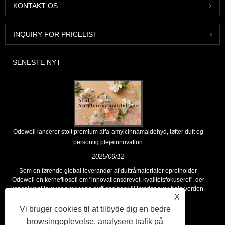
KONTAKT OS
INQUIRY FOR PRICELIST
SENESTE NYT
Odowell lancerer stolt premium alfa-amylcinnamaldehyd, løfter duft og
personlig plejeinnovation
2025/09/12
Som en førende global leverandør af duftråmaterialer opretholder
Odowell en kernefilosofi om "innovationsdrevet, kvalitetsfokuseret", der
konsekvent leverer overlegne duftløsninger til kunder over hele verden.
X
Vi bruger cookies til at tilbyde dig en bedre
browsingoplevelse, analysere trafik på