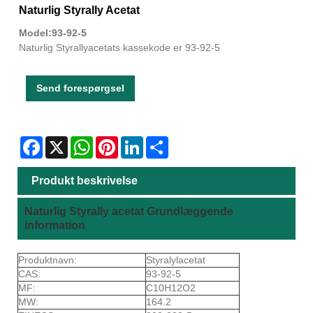
Naturlig Styrally Acetat
Model:93-92-5
Naturlig Styrallyacetats kassekode er 93-92-5
Send forespørgsel
Facebook
X
WhatsApp
Pinterest
LinkedIn
Share
Produkt beskrivelse
Naturlig Styrally acetat Grundlæggende
information
Produktnavn:
Styralylacetat
CAS:
93-92-5
MF:
C10H12O2
MW:
164.2