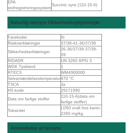
EPA
Succinic syre (110-15-6)
stofregistreringssystem
Naturlig ravsyre Sikkerhedsoplysninger
Farekoder
Xi
Risikoerklæringer
37/38-41-36/37/38
26-36/37/39-37/39-
Sikkerhedserklæringer
39
RIDADR
UN 3265 8/PG 3
WGK Tyskland
1
RTECS
WM4900000
Selvantændelsestemperatur
470 °C
TSCA
Ja
HS kode
29171990
110-15-6(data om
Data om farlige stoffer
farlige stoffer)
LD50 oralt hos kanin:
Toksicitet
2260 mg/kg
Anvendelse af ravsyre