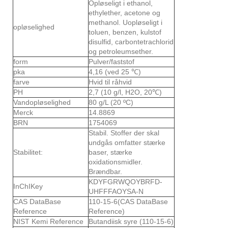
Opløseligt i ethanol,
ethylether, acetone og
methanol. Uopløseligt i
opløselighed
toluen, benzen, kulstof
disulfid, carbontetrachlorid
og petroleumsether.
form
Pulver/faststof
pka
4,16 (ved 25 ℃)
farve
Hvid til råhvid
PH
2,7 (10 g/l, H2O, 20℃)
Vandopløselighed
80 g/L (20 ºC)
Merck
14.8869
BRN
1754069
Stabil. Stoffer der skal
undgås omfatter stærke
Stabilitet:
baser, stærke
oxidationsmidler.
Brændbar.
KDYFGRWQOYBRFD-
InChIKey
UHFFFAOYSA-N
CAS DataBase
110-15-6(CAS DataBase
Reference
Reference)
NIST Kemi Reference
Butandiisk syre (110-15-6)