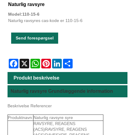
Naturlig ravsyre
Model:110-15-6
Naturlig ravsyres cas-kode er 110-15-6
Send forespørgsel
Facebook
X
WhatsApp
Pinterest
LinkedIn
Share
Produkt beskrivelse
Naturlig ravsyre Grundlæggende information
Beskrivelse Referencer
Produktnavn:
Naturlig ravsyre syre
RAVSYRE, REAGENS
(ACS)RAVSYRE, REAGENS
(ACS)RAVESYRE, REAGENS