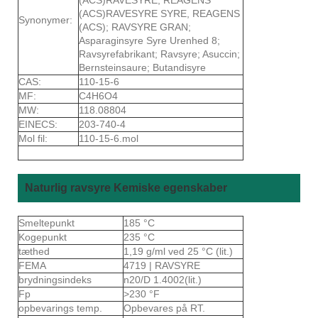
(ACS)RAVESYRE SYRE, REAGENS
Synonymer:
(ACS); RAVSYRE GRAN;
Asparaginsyre Syre Urenhed 8;
Ravsyrefabrikant; Ravsyre; Asuccin;
Bernsteinsaure; Butandisyre
CAS:
110-15-6
MF:
C4H6O4
MW:
118.08804
EINECS:
203-740-4
Mol fil:
110-15-6.mol
Naturlig ravsyre Kemiske egenskaber
Smeltepunkt
185 °C
Kogepunkt
235 °C
tæthed
1,19 g/ml ved 25 °C (lit.)
FEMA
4719 | RAVSYRE
brydningsindeks
n20/D 1.4002(lit.)
Fp
>230 °F
opbevarings temp.
Opbevares på RT.