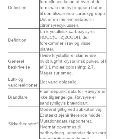
formelle oxidation af hver af de
Definition
terminale methylgrupper i butan
til den tilsvarende carboxygruppe.
Det er en mellemmetabolit i
citronsyrecyklussen.
En krystallinsk carboxylsyre,
HOOC(CH2)2COOH, der
Definition
forekommer i rav og visse
planter.
Hvide krystaller el skinnende
Generel
hvidt lugtfrit krystallinsk pulver. pH
beskrivelse
af 0,1 molær opløsning: 2,7.
Meget sur smag.
Luft- og
Lidt vand opløselig.
vandreaktioner
Flammepunkt data for Ravsyre er
Brandfare
ikke tilgængelige. Ravsyre er
sandsynligvis brændbart.
Moderat giftig ved subkutan vej.
Et stærkt øjenirriterende middel.
Mutationsdata rapporteret.
Sikkerhedsprofil
Hvornår opvarmes til
nedbrydning, udsender den skarp
røg og irriterende dampe.