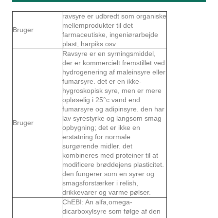
ravsyre er udbredt som organiske
mellemprodukter til det
Bruger
farmaceutiske, ingeniørarbejde
plast, harpiks osv.
Ravsyre er en syrningsmiddel,
der er kommercielt fremstillet ved
hydrogenering af maleinsyre eller
fumarsyre. det er en ikke-
hygroskopisk syre, men er mere
opløselig i 25°c vand end
fumarsyre og adipinsyre. den har
lav syrestyrke og langsom smag
Bruger
opbygning; det er ikke en
erstatning for normale
surgørende midler. det
kombineres med proteiner til at
modificere brøddejens plasticitet.
den fungerer som en syrer og
smagsforstærker i relish,
drikkevarer og varme pølser.
ChEBI: An alfa,omega-
dicarboxylsyre som følge af den