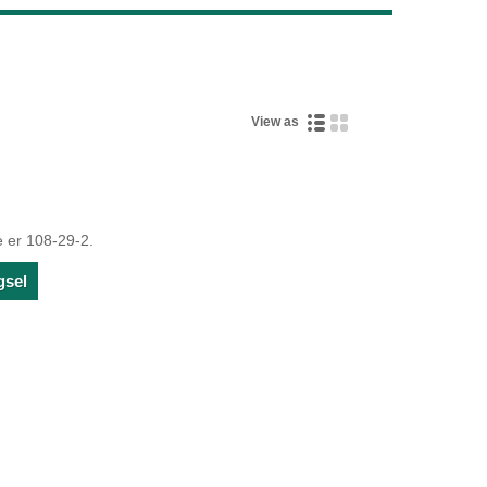
Live
View as
 er 108-29-2.
gsel