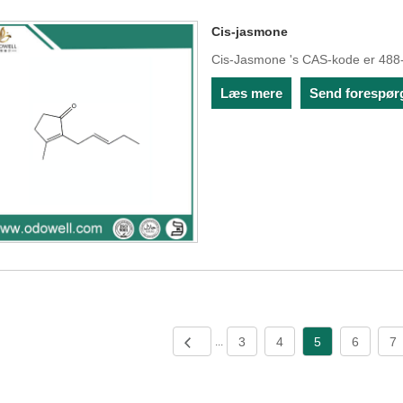
Cis-jasmone
Cis-Jasmone 's CAS-kode er 488
Læs mere
Send forespør
3
4
5
6
7
...