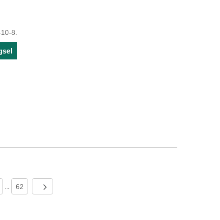
-10-8.
gsel
62
...