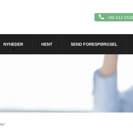
+86-512-553
NYHEDER
HENT
SEND FORESPØRGSEL
ier