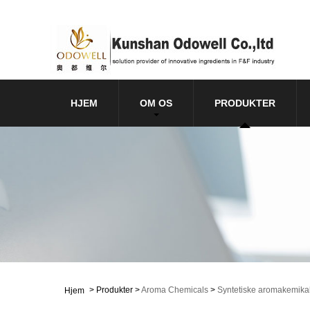
HJEM
OM OS
PRODUKTER
>
Produkter
>
Aroma Chemicals
>
Syntetiske aromakemikal
Hjem