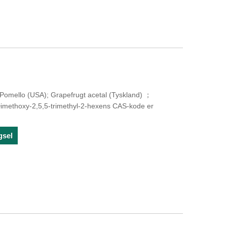
omello (USA); Grapefrugt acetal (Tyskland) ；
imethoxy-2,5,5-trimethyl-2-hexens CAS-kode er
gsel