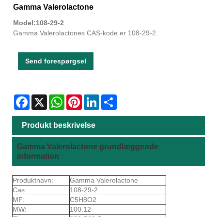
Gamma Valerolactone
Model:108-29-2
Gamma Valerolactones CAS-kode er 108-29-2.
Send forespørgsel
Facebook
X
WhatsApp
Pinterest
LinkedIn
Share
Produkt beskrivelse
Gamma Valerolactone grundlæggende
information
Produktnavn:
Gamma Valerolactone
Cas:
108-29-2
MF:
C5H8O2
MW:
100.12