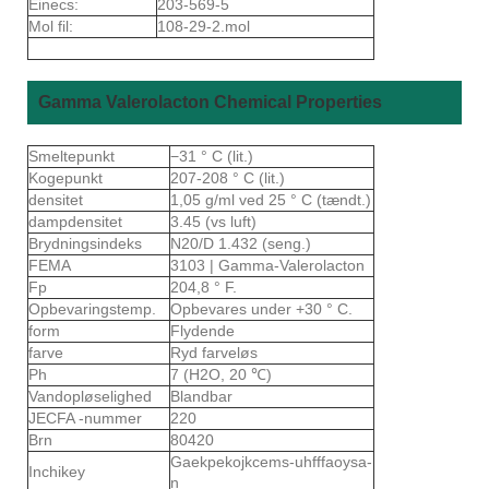
Einecs:
203-569-5
Mol fil:
108-29-2.mol
Gamma Valerolacton Chemical Properties
Smeltepunkt
−31 ° C (lit.)
Kogepunkt
207-208 ° C (lit.)
densitet
1,05 g/ml ved 25 ° C (tændt.)
dampdensitet
3.45 (vs luft)
Brydningsindeks
N20/D 1.432 (seng.)
FEMA
3103 | Gamma-Valerolacton
Fp
204,8 ° F.
Opbevaringstemp.
Opbevares under +30 ° C.
form
Flydende
farve
Ryd farveløs
Ph
7 (H2O, 20 ℃)
Vandopløselighed
Blandbar
JECFA -nummer
220
Brn
80420
Gaekpekojkcems-uhfffaoysa-
Inchikey
n