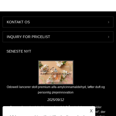
KONTAKT OS
INQUIRY FOR PRICELIST
SENESTE NYT
Odowell lancerer stolt premium alfa-amylcinnamaldehyd, løfter duft og
personlig plejeinnovation
2025/09/12
Som en førende global leverandør af duftråmaterialer opretholder
X
Odowell en kernefilosofi om "innovationsdrevet, kvalitetsfokuseret", der