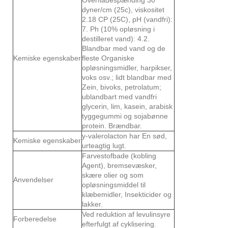
dyner/cm (25c), viskositet
2.18 CP (25C), pH (vandfri):
7. Ph (10% opløsning i
destilleret vand): 4.2.
Blandbar med vand og de
Kemiske egenskaber
fleste Organiske
opløsningsmidler, harpikser,
voks osv.; lidt blandbar med
Zein, bivoks, petrolatum;
ublandbart med vandfri
glycerin, lim, kasein, arabisk
tyggegummi og sojabønne
protein. Brændbar.
y-valerolacton har En sød,
Kemiske egenskaber
urteagtig lugt.
Farvestofbade (kobling
Agent), bremsevæsker,
skære olier og som
Anvendelser
opløsningsmiddel til
klæbemidler, Insekticider og
lakker.
Ved reduktion af levulinsyre
Forberedelse
efterfulgt af cyklisering.