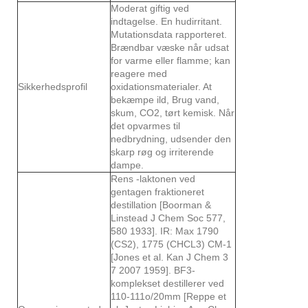
Moderat giftig ved
indtagelse. En hudirritant.
Mutationsdata rapporteret.
Brændbar væske når udsat
for varme eller flamme; kan
reagere med
Sikkerhedsprofil
oxidationsmaterialer. At
bekæmpe ild, Brug vand,
skum, CO2, tørt kemisk. Når
det opvarmes til
nedbrydning, udsender den
skarp røg og irriterende
dampe.
Rens -laktonen ved
gentagen fraktioneret
destillation [Boorman &
Linstead J Chem Soc 577,
580 1933]. IR: Max 1790
(CS2), 1775 (CHCL3) CM-1
[Jones et al. Kan J Chem 3
7 2007 1959]. BF3-
komplekset destillerer ved
110-111o/20mm [Reppe et