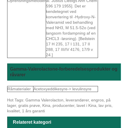
Oprensningsmetoder
al. Justus Liebigs Ann Chem
596 179 1955]. Det er
kendetegnet ved
konvertering til -Hydroxy-N-
Valeramid ved behandling
med NH3, M 51.5-52o (ved
langsom fordampning af en
CHCL3 -løsning). [Beilstein
17 H 235, 17 I 131, 17 II
288, 17 III/IV 4176, 17/9 v
24.]
Gamma-Valerolactone-forberedelsesprodukter og
råvarer
Råmaterialer
Acetoxyeddikesyre-> levulinsyre
Hot Tags: Gamma Valerolacton, leverandører, engros, på
lager, gratis prøve, Kina, producenter, lavet i Kina, lav pris,
kvalitet, 1 års garanti
Relateret kategori