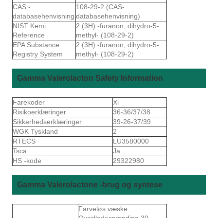
CAS -
108-29-2 (CAS-
databasehenvisning
databasehenvisning)
NIST Kemi
2 (3H) -furanon, dihydro-5-
Reference
methyl- (108-29-2)
EPA Substance
2 (3H) -furanon, dihydro-5-
Registry System
methyl- (108-29-2)
Gamma Valerolacton Safety Information
Farekoder
Xi
Risikoerklæringer
36-36/37/38
Sikkerhedserklæringer
39-26-37/39
WGK Tyskland
2
RTECS
LU3580000
Tsca
Ja
HS -kode
29322980
Gamma Valerolactone -brug og syntese
Farveløs væske.
Overfladespænding 30