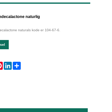
Live
decalactone naturlig
alactone naturals kode er 104-67-6.
sel
tsApp
Pinterest
LinkedIn
Share