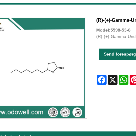
(R)-(+)-Gamma-Un
Model:5598-53-8
(R)-(+)-Gamma-Undec
Send forespørg
Facebook
X
Wha