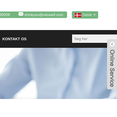
80008
shirleyxu@odowell.com
Dansk
KONTAKT OS