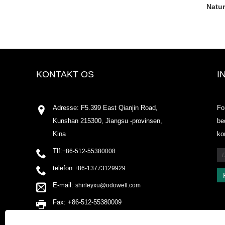
Natur
KONTAKT OS
I
Adresse: F5.399 East Qianjin Road,
Fo
Kunshan 215300, Jiangsu -provinsen,
be
Kina
ko
Tlf:
+86-512-55380008
telefon:
+86-13773129929
E-mail:
shirleyxu@odowell.com
Fax: +86-512-55380009