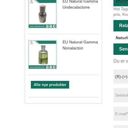
(R)-(
EU Natural Gamma
Undecalactone
Hot Tag
pris, Kv
Rela
Naturl
EU Natural Gamma
Nonalacton
Sen
Du er v
Alle nye produkter