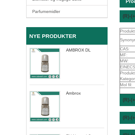
Pro
Parfumemidler
(R)-
Produkt
NYE PRODUKTER
Synony
CAS:
AMBROX DL
MF:
MW:
EINECS
Produkt
Kategor
Mol fil:
Ambrox
(R)-
(R)-(