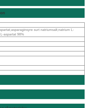
ion
at;asparaginsyre surt natriumsalt;natrium L-
m L-aspartat 98%