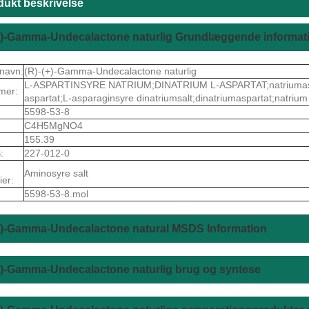
dukt beskrivelse
(+)-Gamma-Undecalactone naturlig Grundlæggende informat
navn:
(R)-(+)-Gamma-Undecalactone naturlig
L-ASPARTINSYRE NATRIUM;DINATRIUM L-ASPARTAT;natriumaspart
mer:
aspartat;L-asparaginsyre dinatriumsalt;dinatriumaspartat;natriu
5598-53-8
C4H5MgNO4
155.39
:
227-012-0
Aminosyre salt
ier:
5598-53-8.mol
(+)-Gamma-Undecalactone natural MSDS Information
+)-Gamma-Undecalactone naturlig brug og syntese