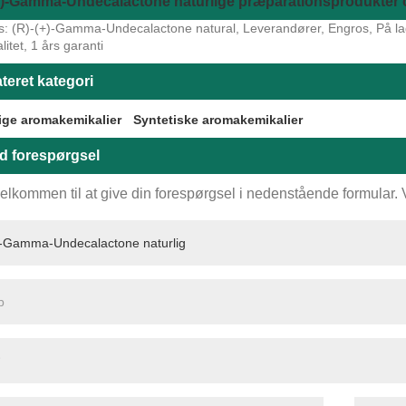
+)-Gamma-Undecalactone naturlige præparationsprodukter o
s: (R)-(+)-Gamma-Undecalactone natural, Leverandører, Engros, På lage
alitet, 1 års garanti
teret kategori
ige aromakemikalier
Syntetiske aromakemikalier
d forespørgsel
elkommen til at give din forespørgsel i nedenstående formular. Vi