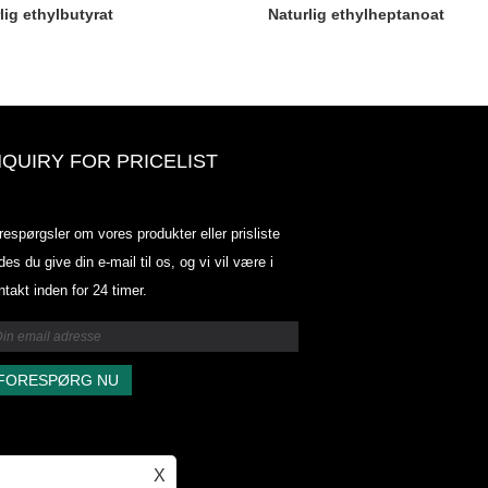
lig ethylbutyrat
Naturlig ethylheptanoat
NQUIRY FOR PRICELIST
Odowell-markedsprisliste-2025.6.
respørgsler om vores produkter eller prisliste
2025.07.25
des du give din e-mail til os, og vi vil være i
2025/07/25
ntakt inden for 24 timer.
Odowell-markedsprisliste-2025.6.
2025.07.25
X