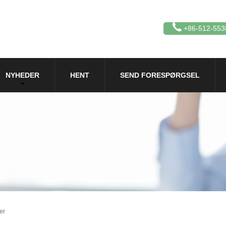
+86-512-553
NYHEDER
HENT
SEND FORESPØRGSEL
er