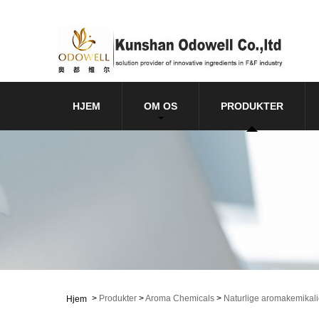
HJEM
OM OS
PRODUKTER
>
Produkter
>
Aroma Chemicals
>
Naturlige aromakemikali
Hjem