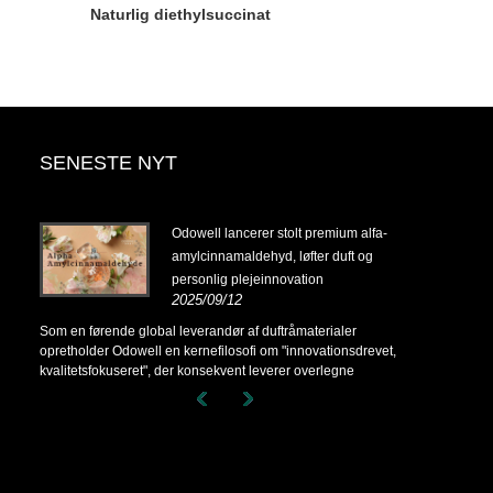
Naturlig diethylsuccinat
SENESTE NYT
14-
Odowell lancerer stolt premium alfa-
amylcinnamaldehyd, løfter duft og
personlig plejeinnovation
2025/09/12
14-
Som en førende global leverandør af duftråmaterialer
opretholder Odowell en kernefilosofi om "innovationsdrevet,
kvalitetsfokuseret", der konsekvent leverer overlegne
duftløsninger til kunder over hele verden.