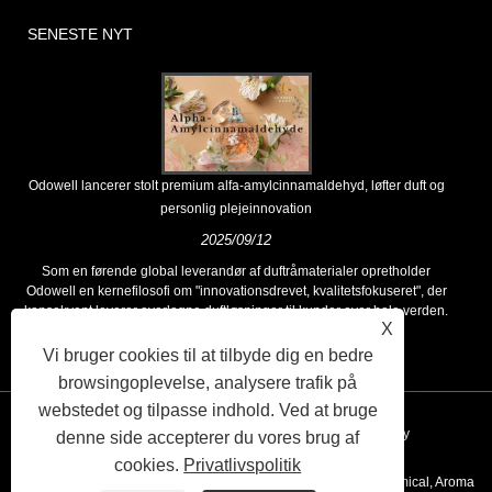
SENESTE NYT
Odowell lancerer stolt premium alfa-amylcinnamaldehyd, løfter duft og
personlig plejeinnovation
2025/09/12
Som en førende global leverandør af duftråmaterialer opretholder
Odowell en kernefilosofi om "innovationsdrevet, kvalitetsfokuseret", der
konsekvent leverer overlegne duftløsninger til kunder over hele verden.
X
Vi bruger cookies til at tilbyde dig en bedre
browsingoplevelse, analysere trafik på
webstedet og tilpasse indhold. Ved at bruge
Links
Sitemap
RSS
XML
Privacy Policy
denne side accepterer du vores brug af
cookies.
Privatlivspolitik
Copyright © 2020 Kunshan Odowell co., Ltd - China Aroma Chemical, Aroma