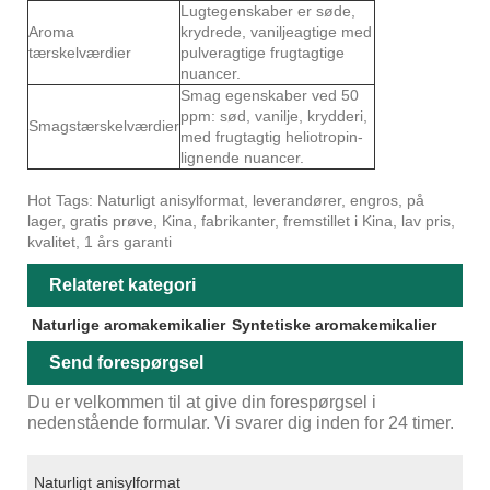
Lugtegenskaber er søde,
Aroma
krydrede, vaniljeagtige med
tærskelværdier
pulveragtige frugtagtige
nuancer.
Smag egenskaber ved 50
ppm: sød, vanilje, krydderi,
Smagstærskelværdier
med frugtagtig heliotropin-
lignende nuancer.
Hot Tags: Naturligt anisylformat, leverandører, engros, på
lager, gratis prøve, Kina, fabrikanter, fremstillet i Kina, lav pris,
kvalitet, 1 års garanti
Relateret kategori
Naturlige aromakemikalier
Syntetiske aromakemikalier
Send forespørgsel
Du er velkommen til at give din forespørgsel i
nedenstående formular. Vi svarer dig inden for 24 timer.