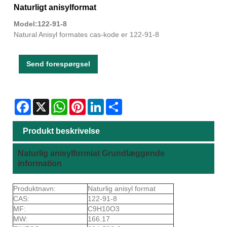
Naturligt anisylformat
Model:122-91-8
Natural Anisyl formates cas-kode er 122-91-8
Send forespørgsel
Facebook
X
WhatsApp
Pinterest
LinkedIn
Share
Produkt beskrivelse
Naturlig anisylformiat Grundlæggende
information
Produktnavn:
Naturlig anisyl format
CAS:
122-91-8
MF:
C9H10O3
MW:
166.17