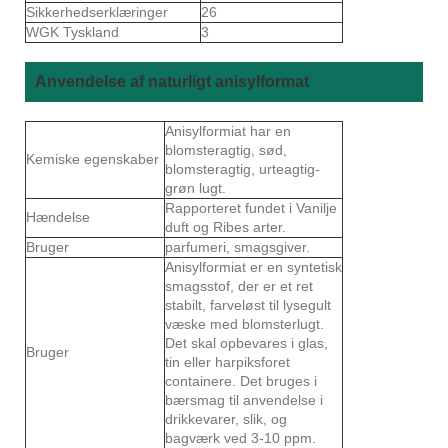
Sikkerhedserklæringer
26
WGK Tyskland
3
Anvendelse af naturligt anisylformat
Anisylformiat har en
blomsteragtig, sød,
Kemiske egenskaber
blomsteragtig, urteagtig-
grøn lugt.
Rapporteret fundet i Vanilje
Hændelse
duft og Ribes arter.
Bruger
parfumeri, smagsgiver.
Anisylformiat er en syntetisk
smagsstof, der er et ret
stabilt, farveløst til lysegult
væske med blomsterlugt.
Det skal opbevares i glas,
Bruger
tin eller harpiksforet
containere. Det bruges i
bærsmag til anvendelse i
drikkevarer, slik, og
bagværk ved 3-10 ppm.