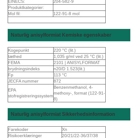
EINECS:
204-582-9
Produktkategorier:
Mol fil:
122-91-8 mol
Naturlig anisylformiat Kemiske egenskaber
Kogepunkt
220 °C (lit.)
tæthed
1,035 g/ml ved 25 °C (lit.)
FEMA
2101 | ANISYLFORMAT
brydningsindeks
n20/D 1.523(lit.)
Fp
113 °C
JECFA nummer
872
Benzenmethanol, 4-
EPA
methoxy-, format (122-91-
stofregistreringssystem
8)
Naturlig anisylformiat Sikkerhedsinformation
Farekoder
Xn
Risikoerklæringer
20/21/22-36/37/38