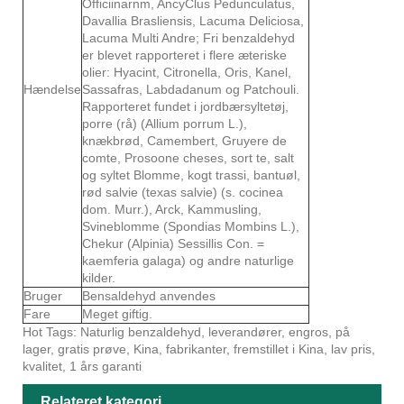
Officiinarnm, AncyClus Pedunculatus,
Davallia Brasliensis, Lacuma Deliciosa,
Lacuma Multi Andre; Fri benzaldehyd
er blevet rapporteret i flere æteriske
olier: Hyacint, Citronella, Oris, Kanel,
Hændelse
Sassafras, Labdadanum og Patchouli.
Rapporteret fundet i jordbærsyltetøj,
porre (rå) (Allium porrum L.),
knækbrød, Camembert, Gruyere de
comte, Prosoone cheses, sort te, salt
og syltet Blomme, kogt trassi, bantuøl,
rød salvie (texas salvie) (s. cocinea
dom. Murr.), Arck, Kammusling,
Svineblomme (Spondias Mombins L.),
Chekur (Alpinia) Sessillis Con. =
kaemferia galaga) og andre naturlige
kilder.
Bruger
Bensaldehyd anvendes
Fare
Meget giftig.
Hot Tags: Naturlig benzaldehyd, leverandører, engros, på
lager, gratis prøve, Kina, fabrikanter, fremstillet i Kina, lav pris,
kvalitet, 1 års garanti
Relateret kategori