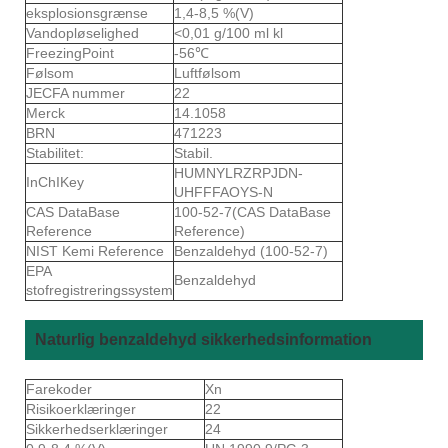
eksplosionsgrænse
1,4-8,5 %(V)
Vandopløselighed
<0,01 g/100 ml kl
FreezingPoint
-56℃
Følsom
Luftfølsom
JECFA nummer
22
Merck
14.1058
BRN
471223
Stabilitet:
Stabil.
HUMNYLRZRPJDN-
InChIKey
UHFFFAOYS-N
CAS DataBase
100-52-7(CAS DataBase
Reference
Reference)
NIST Kemi Reference
Benzaldehyd (100-52-7)
EPA
Benzaldehyd
stofregistreringssystem
Naturlig benzaldehyd sikkerhedsinformation
Farekoder
Xn
Risikoerklæringer
22
Sikkerhedserklæringer
24