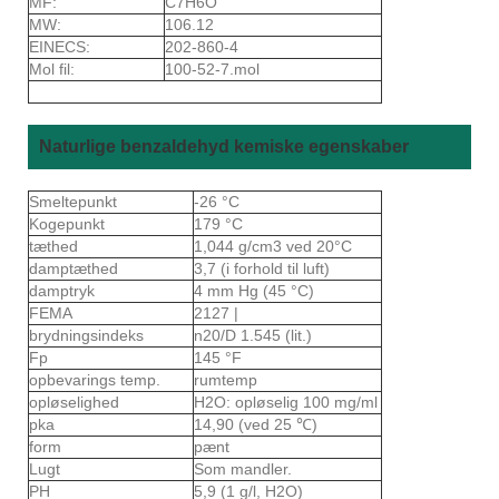
MF:
C7H6O
MW:
106.12
EINECS:
202-860-4
Mol fil:
100-52-7.mol
Naturlige benzaldehyd kemiske egenskaber
Smeltepunkt
-26 °C
Kogepunkt
179 °C
tæthed
1,044 g/cm3 ved 20°C
damptæthed
3,7 (i forhold til luft)
damptryk
4 mm Hg (45 °C)
FEMA
2127 |
brydningsindeks
n20/D 1.545 (lit.)
Fp
145 °F
opbevarings temp.
rumtemp
opløselighed
H2O: opløselig 100 mg/ml
pka
14,90 (ved 25 ℃)
form
pænt
Lugt
Som mandler.
PH
5,9 (1 g/l, H2O)