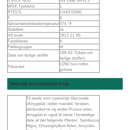
0,9-8,4 %(V)
UN 1990 9/PG 3
WGK Tyskland
1
RTECS
CU4375000
F
8
Selvantændelsestemperatur
374 °F
Stabilitet:
Ja
HS kode
2912 21 00
Fareklasse
9
Pakkegruppe
III
100-52-7(data om
Data om farlige stoffer
farlige stoffer)
LD50 hos rotter,
Toksicitet
guinea
Naturlig benzaldehyd brug
Til stede som cyanurisk Glucoside
(Amygdal) i bitter mandel, fersken,
abrikoskerne og andet Prunus arter;
Amygdal er også til stede i forskellige
dele af det følgende Planter: Sambucus
Nigra, Chrysophyllum Arlen, Ancycles