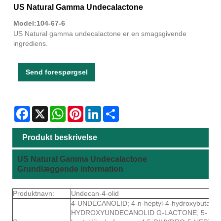
US Natural Gamma Undecalactone
Model:104-67-6
US Natural gamma undecalactone er en smagsgivende
ingrediens.
Send forespørgsel
Facebook
X
WhatsApp
Pinterest
LinkedIn
Share
Produkt beskrivelse
US Natural Gamma Undecalactone
Grundlæggende information
Produktnavn:
Undecan-4-olid
4-UNDECANOLID; 4-n-heptyl-4-hydroxybutansyr
HYDROXYUNDECANOLID G-LACTONE; 5-