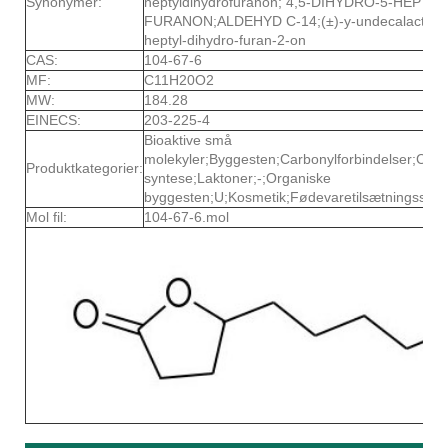
Synonymer:
heptyldihydrofuranon; 4,5-DIHYDRO-5-HEPTYL
FURANON;ALDEHYD C-14;(±)-y-undecalactone;
heptyl-dihydro-furan-2-on
CAS:
104-67-6
MF:
C11H20O2
MW:
184.28
EINECS:
203-225-4
Bioaktive små
molekyler;Byggesten;Carbonylforbindelser;Celle
Produktkategorier:
syntese;Laktoner;-;Organiske
byggesten;U;Kosmetik;Fødevaretilsætningsstof
Mol fil:
104-67-6.mol