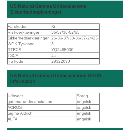
US Natural Gamma Undecalactone
Sikkerhedsoplysninger
Farekoder
Xi
Risikoerklæringer
36/37/38-52/53
Sikkerhedserklæringer
26-36-37/39-36/37-24/25
WGK Tyskland
3
RTECS
YQ2485000
TSCA
Ja
HS kode
29322090
US Natural Gamma Undecalactone MSDS
Information
Udbyder
Sprog
gamma-undecanolacton
engelsk
ACROS
engelsk
Sigma Aldrich
engelsk
ALFA
engelsk