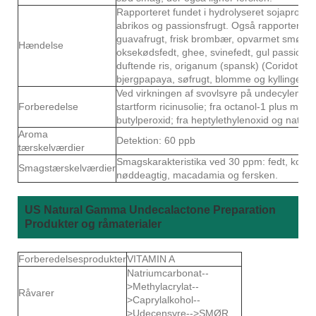
Rapporteret fundet i hydrolyseret sojaprotein
abrikos og passionsfrugt. Også rapporteret fu
guavafrugt, frisk brombær, opvarmet smør, 
Hændelse
oksekødsfedt, ghee, svinefedt, gul passionsf
duftende ris, origanum (spansk) (Coridothym
bjergpapaya, søfrugt, blomme og kyllingefed
Ved virkningen af ​​svovlsyre på undecylensyr
Forberedelse
startform ricinusolie; fra octanol-1 plus meth
butylperoxid; fra heptylethylenoxid og natri
Aroma
Detektion: 60 ppb
tærskelværdier
Smagskarakteristika ved 30 ppm: fedt, kokos,
Smagstærskelværdier
nøddeagtig, macadamia og fersken.
US Natural Gamma Undecalactone Preparation
Produkter og råmaterialer
Forberedelsesprodukter
VITAMIN A
Natriumcarbonat--
>Methylacrylat--
Råvarer
>Caprylalkohol--
>Udecensyre-->SMØR