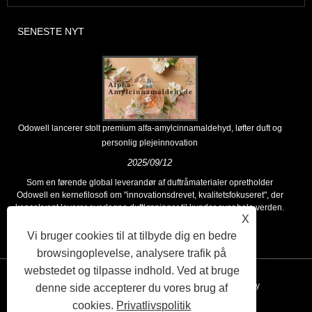
SENESTE NYT
Odowell lancerer stolt premium alfa-amylcinnamaldehyd, løfter duft og
personlig plejeinnovation
2025/09/12
Som en førende global leverandør af duftråmaterialer opretholder
Odowell en kernefilosofi om "innovationsdrevet, kvalitetsfokuseret", der
konsekvent leverer overlegne duftløsninger til kunder over hele verden.
X
Vi bruger cookies til at tilbyde dig en bedre
browsingoplevelse, analysere trafik på
webstedet og tilpasse indhold. Ved at bruge
Links
Sitemap
RSS
XML
Privacy Policy
denne side accepterer du vores brug af
cookies.
Privatlivspolitik