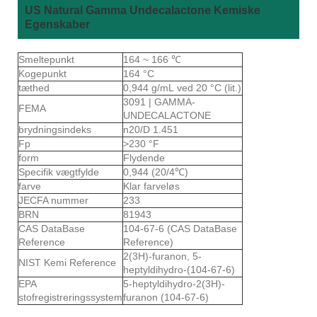
US Natural Gamma Undecalactone Kemiske
Egenskaber
Smeltepunkt
164 ~ 166 ℃
Kogepunkt
164 °C
tæthed
0,944 g/mL ved 20 °C (lit.)
3091 | GAMMA-
FEMA
UNDECALACTONE
brydningsindeks
n20/D 1.451
Fp
>230 °F
form
Flydende
Specifik vægtfylde
0,944 (20/4℃)
farve
Klar farveløs
JECFA nummer
233
BRN
81943
CAS DataBase
104-67-6 (CAS DataBase
Reference
Reference)
2(3H)-furanon, 5-
NIST Kemi Reference
heptyldihydro-(104-67-6)
EPA
5-heptyldihydro-2(3H)-
stofregistreringssystem
furanon (104-67-6)