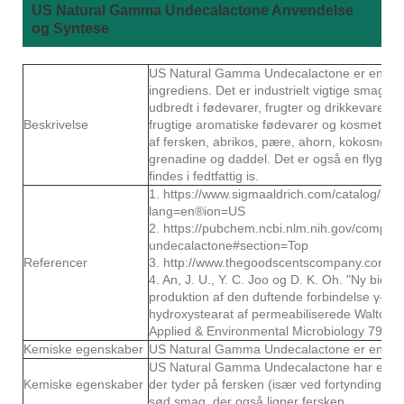
US Natural Gamma Undecalactone Anvendelse
og Syntese
US Natural Gamma Undecalactone er en s
ingrediens. Det er industrielt vigtige smagssto
udbredt i fødevarer, frugter og drikkevarer 
Beskrivelse
frugtige aromatiske fødevarer og kosmetik. 
af fersken, abrikos, pære, ahorn, kokosnød, t
grenadine og daddel. Det er også en flygtig
findes i fedtfattig is.
1. https://www.sigmaaldrich.com/catalog/pro
lang=en®ion=US
2. https://pubchem.ncbi.nlm.nih.gov/comp
undecalactone#section=Top
Referencer
3. http://www.thegoodscentscompany.com/d
4. An, J. U., Y. C. Joo og D. K. Oh. "Ny biotr
produktion af den duftende forbindelse γ-do
hydroxystearat af permeabiliserede Waltomyce
Applied & Environmental Microbiology 79.8(
Kemiske egenskaber
US Natural Gamma Undecalactone er en kla
US Natural Gamma Undecalactone har en stær
Kemiske egenskaber
der tyder på fersken (især ved fortynding). 
sød smag, der også ligner fersken.