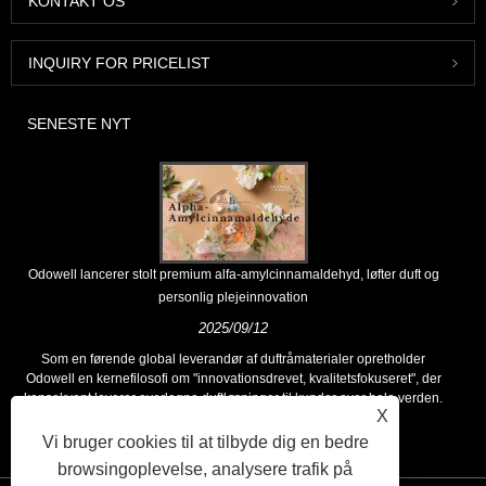
KONTAKT OS
INQUIRY FOR PRICELIST
SENESTE NYT
Odowell lancerer stolt premium alfa-amylcinnamaldehyd, løfter duft og
personlig plejeinnovation
2025/09/12
Som en førende global leverandør af duftråmaterialer opretholder
Odowell en kernefilosofi om "innovationsdrevet, kvalitetsfokuseret", der
konsekvent leverer overlegne duftløsninger til kunder over hele verden.
X
Vi bruger cookies til at tilbyde dig en bedre
browsingoplevelse, analysere trafik på