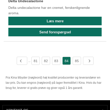
Delta Undecalactone
Delta undecalactone har en cremet, ferskenlignende
aroma.
Læs mere
Send forespørgsel
81
82
83
84
85
...
Fra Kina tilbyder {nøgleord} høj kvalitet producenter og leverandører en
lav pris. Du kan engros {nøgleord} på lager fremstillet i Kina. Hvis du har
brug for, leverer vi gratis prøve og giver også 1 års garanti.