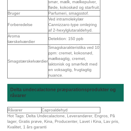
smør, mælk, mælkepulver,
fløde, kokoskød og starfruit.
Bruger
Parfumeri, smagsstof.
Ved intramolekylær
Forberedelse
Cannizzaro-type omlejring
af 2-hexylglutaraldehyd.
Aroma
Detektion: 150 ppb
tærskelværdier
Smagskarakteristika ved 10
ppm: cremet, kokosnød,
mælkeagtig, cremet,
Smagstærskelværdier
laktonisk og smørfedt med
en voksagtig, frugtagtig
nuance.
Delta undecalactone præparationsprodukter og
råvarer
Råvarer
Caproaldehyd
Hot Tags: Delta Undecalactone, Leverandører, Engros, På
lager, Gratis prøve, Kina, Producenter, Lavet i Kina, Lav pris,
Kvalitet, 1 års garanti