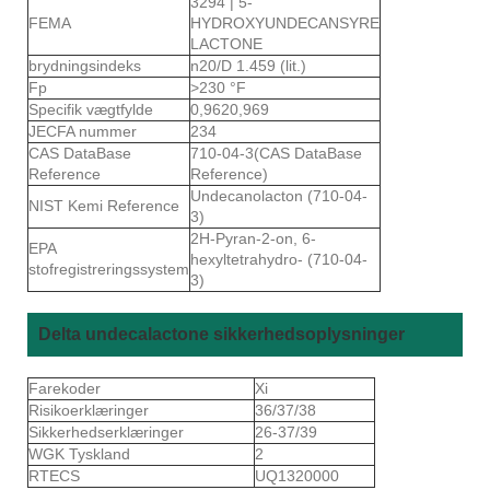
3294 | 5-
FEMA
HYDROXYUNDECANSYRE
LACTONE
brydningsindeks
n20/D 1.459 (lit.)
Fp
>230 °F
Specifik vægtfylde
0,9620,969
JECFA nummer
234
CAS DataBase
710-04-3(CAS DataBase
Reference
Reference)
Undecanolacton (710-04-
NIST Kemi Reference
3)
2H-Pyran-2-on, 6-
EPA
hexyltetrahydro- (710-04-
stofregistreringssystem
3)
Delta undecalactone sikkerhedsoplysninger
Farekoder
Xi
Risikoerklæringer
36/37/38
Sikkerhedserklæringer
26-37/39
WGK Tyskland
2
RTECS
UQ1320000