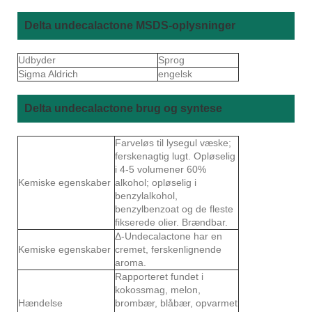
Delta undecalactone MSDS-oplysninger
Udbyder
Sprog
Sigma Aldrich
engelsk
Delta undecalactone brug og syntese
Farveløs til lysegul væske;
ferskenagtig lugt. Opløselig
i 4-5 volumener 60%
Kemiske egenskaber
alkohol; opløselig i
benzylalkohol,
benzylbenzoat og de fleste
fikserede olier. Brændbar.
Δ-Undecalactone har en
Kemiske egenskaber
cremet, ferskenlignende
aroma.
Rapporteret fundet i
kokossmag, melon,
Hændelse
brombær, blåbær, opvarmet