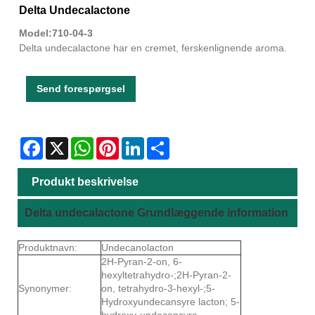
Delta Undecalactone
Model:710-04-3
Delta undecalactone har en cremet, ferskenlignende aroma.
Send forespørgsel
Facebook
X
WhatsApp
Pinterest
LinkedIn
Share
Produkt beskrivelse
Delta undecalactone Grundlæggende information
Produktnavn:
Undecanolacton
2H-Pyran-2-on, 6-
hexyltetrahydro-;2H-Pyran-2-
Synonymer:
on, tetrahydro-3-hexyl-;5-
Hydroxyundecansyre lacton; 5-
hydroxy-undecansyre-