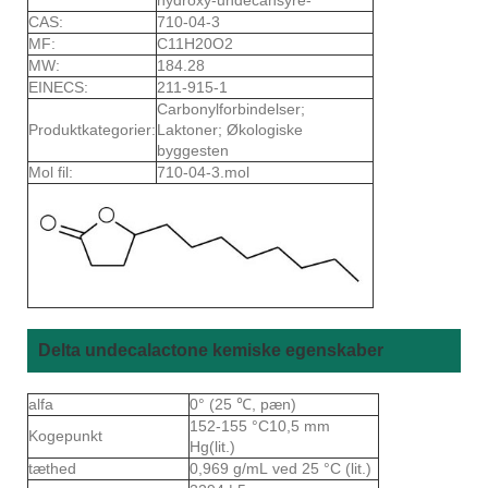
CAS:
710-04-3
MF:
C11H20O2
MW:
184.28
EINECS:
211-915-1
Carbonylforbindelser;
Produktkategorier:
Laktoner; Økologiske
byggesten
Mol fil:
710-04-3.mol
Delta undecalactone kemiske egenskaber
alfa
0° (25 ℃, pæn)
152-155 °C10,5 mm
Kogepunkt
Hg(lit.)
tæthed
0,969 g/mL ved 25 °C (lit.)