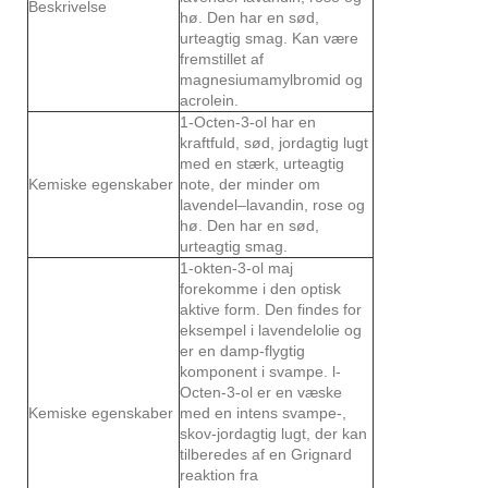
Beskrivelse
hø. Den har en sød,
urteagtig smag. Kan være
fremstillet af
magnesiumamylbromid og
acrolein.
1-Octen-3-ol har en
kraftfuld, sød, jordagtig lugt
med en stærk, urteagtig
Kemiske egenskaber
note, der minder om
lavendel–lavandin, rose og
hø. Den har en sød,
urteagtig smag.
1-okten-3-ol maj
forekomme i den optisk
aktive form. Den findes for
eksempel i lavendelolie og
er en damp-flygtig
komponent i svampe. l-
Octen-3-ol er en væske
Kemiske egenskaber
med en intens svampe-,
skov-jordagtig lugt, der kan
tilberedes af en Grignard
reaktion fra