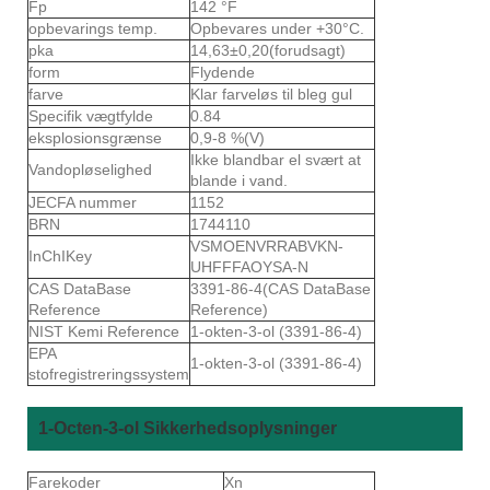
Fp
142 °F
opbevarings temp.
Opbevares under +30°C.
pka
14,63±0,20(forudsagt)
form
Flydende
farve
Klar farveløs til bleg gul
Specifik vægtfylde
0.84
eksplosionsgrænse
0,9-8 %(V)
Ikke blandbar el svært at
Vandopløselighed
blande i vand.
JECFA nummer
1152
BRN
1744110
VSMOENVRRABVKN-
InChIKey
UHFFFAOYSA-N
CAS DataBase
3391-86-4(CAS DataBase
Reference
Reference)
NIST Kemi Reference
1-okten-3-ol (3391-86-4)
EPA
1-okten-3-ol (3391-86-4)
stofregistreringssystem
1-Octen-3-ol Sikkerhedsoplysninger
Farekoder
Xn