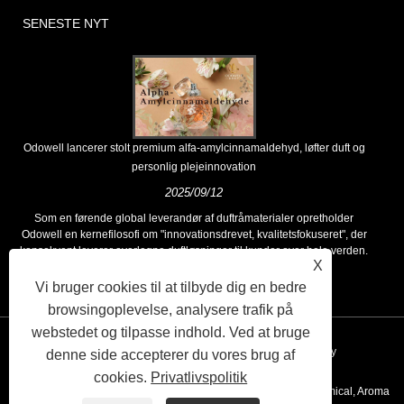
SENESTE NYT
Odowell lancerer stolt premium alfa-amylcinnamaldehyd, løfter duft og
personlig plejeinnovation
2025/09/12
Som en førende global leverandør af duftråmaterialer opretholder
Odowell en kernefilosofi om "innovationsdrevet, kvalitetsfokuseret", der
konsekvent leverer overlegne duftløsninger til kunder over hele verden.
X
Vi bruger cookies til at tilbyde dig en bedre
browsingoplevelse, analysere trafik på
webstedet og tilpasse indhold. Ved at bruge
Links
Sitemap
RSS
XML
Privacy Policy
denne side accepterer du vores brug af
cookies.
Privatlivspolitik
Copyright © 2020 Kunshan Odowell co., Ltd - China Aroma Chemical, Aroma