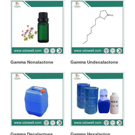
Gamma Nonalactone
Gamma Undecalactone
Gamma Decalactone
Gamma Hexalacton