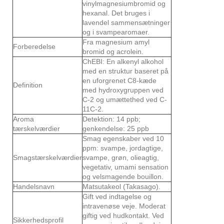
vinylmagnesiumbromid og
hexanal. Det bruges i
lavendel sammensætninger
og i svampearomaer.
Fra magnesium amyl
Forberedelse
bromid og acrolein.
ChEBI: En alkenyl alkohol
med en struktur baseret på
en uforgrenet C8-kæde
Definition
med hydroxygruppen ved
C-2 og umættethed ved C-
11C-2.
Aroma
Detektion: 14 ppb;
tærskelværdier
genkendelse: 25 ppb
Smag egenskaber ved 10
ppm: svampe, jordagtige,
Smagstærskelværdier
svampe, grøn, olieagtig,
vegetativ, umami sensation
og velsmagende bouillon.
Handelsnavn
Matsutakeol (Takasago).
Gift ved indtagelse og
intravenøse veje. Moderat
giftig ved hudkontakt. Ved
Sikkerhedsprofil