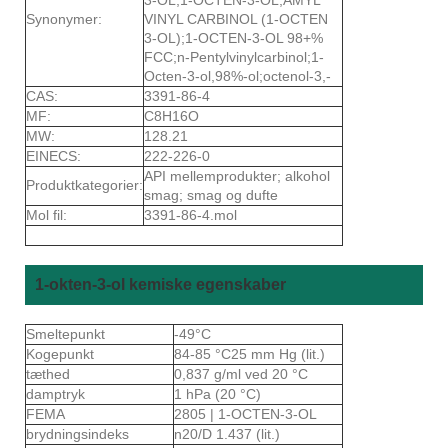
Synonymer:
VINYL CARBINOL (1-OCTEN
3-OL);1-OCTEN-3-OL 98+%
FCC;n-Pentylvinylcarbinol;1-
Octen-3-ol,98%-ol;octenol-3,-
CAS:
3391-86-4
MF:
C8H16O
MW:
128.21
EINECS:
222-226-0
API mellemprodukter; alkohol
Produktkategorier:
smag; smag og dufte
Mol fil:
3391-86-4.mol
1-okten-3-ol kemiske egenskaber
Smeltepunkt
-49°C
Kogepunkt
84-85 °C25 mm Hg (lit.)
tæthed
0,837 g/ml ved 20 °C
damptryk
1 hPa (20 °C)
FEMA
2805 | 1-OCTEN-3-OL
brydningsindeks
n20/D 1.437 (lit.)