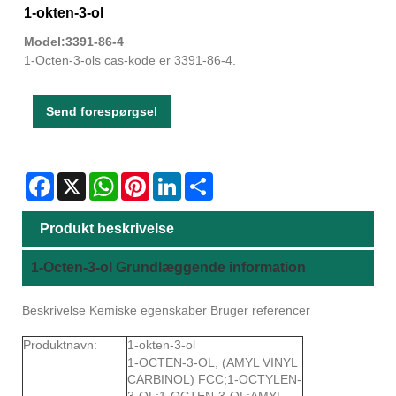
1-okten-3-ol
Model:3391-86-4
1-Octen-3-ols cas-kode er 3391-86-4.
Send forespørgsel
Facebook
X
WhatsApp
Pinterest
LinkedIn
Share
Produkt beskrivelse
1-Octen-3-ol Grundlæggende information
Beskrivelse Kemiske egenskaber Bruger referencer
Produktnavn:
1-okten-3-ol
1-OCTEN-3-OL, (AMYL VINYL
CARBINOL) FCC;1-OCTYLEN-
3-OL;1-OCTEN-3-OL;AMYL