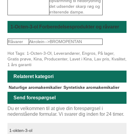
opvarmning til nedbrydning
det udsender skarp røg og
irriterende dampe.
1-Octen-3-ol Forberedelsesprodukter og råvarer
Råvarer
Akrolein-->BROMOPENTAN
Hot Tags: 1-Octen-3-Ol, Leverandører, Engros, På lager,
Gratis prøve, Kina, Producenter, Lavet i Kina, Lav pris, Kvalitet,
1 års garanti
Relateret kategori
Naturlige aromakemikalier
Syntetiske aromakemikalier
Send forespørgsel
Du er velkommen til at give din forespørgsel i
nedenstående formular. Vi svarer dig inden for 24 timer.