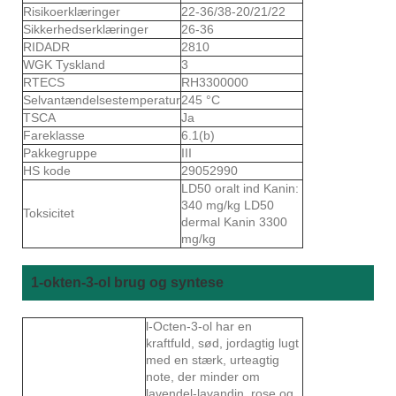
Risikoerklæringer
22-36/38-20/21/22
Sikkerhedserklæringer
26-36
RIDADR
2810
WGK Tyskland
3
RTECS
RH3300000
Selvantændelsestemperatur
245 °C
TSCA
Ja
Fareklasse
6.1(b)
Pakkegruppe
III
HS kode
29052990
LD50 oralt ind Kanin:
340 mg/kg LD50
Toksicitet
dermal Kanin 3300
mg/kg
1-okten-3-ol brug og syntese
l-Octen-3-ol har en
kraftfuld, sød, jordagtig lugt
med en stærk, urteagtig
note, der minder om
lavendel-lavandin, rose og