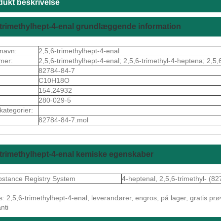
dukt beskrivelse
-trimethylhept-4-enal grundlæggende information
navn:
2,5,6-trimethylhept-4-enal
mer:
2,5,6-trimethylhept-4-enal; 2,5,6-trimethyl-4-heptena; 2,5,
82784-84-7
C10H18O
154.24932
280-029-5
kategorier:
82784-84-7.mol
-trimethylhept-4-enal kemiske egenskaber
stance Registry System
4-heptenal, 2,5,6-trimethyl- (8
: 2,5,6-trimethylhept-4-enal, leverandører, engros, på lager, gratis prøve
nti