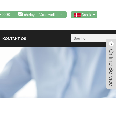
80008
shirleyxu@odowell.com
Dansk
KONTAKT OS