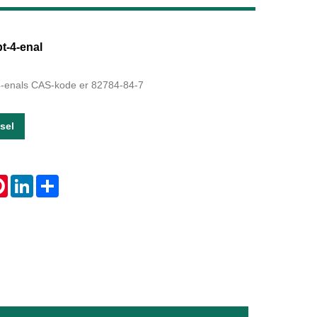
Live
pt-4-enal
-4-enals CAS-kode er 82784-84-7
sel
tsApp
Pinterest
LinkedIn
Share