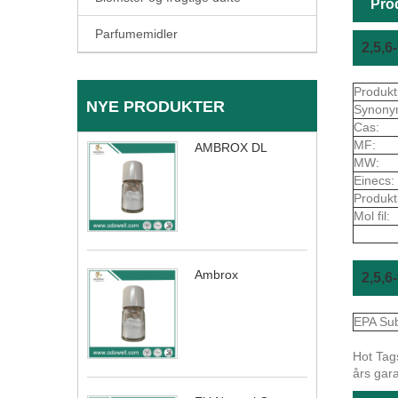
Pro
Parfumemidler
2,5,6
Produkt
NYE PRODUKTER
Synony
Cas:
MF:
AMBROX DL
MW:
Einecs:
Produkt
Mol fil:
Ambrox
2,5,6
EPA Sub
Hot Tags
års gara