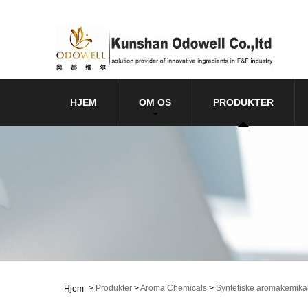
HJEM
OM OS
PRODUKTER
>
Produkter
>
Aroma Chemicals
>
Syntetiske aromakemikal
Hjem