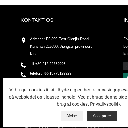
KONTAKT OS
I
Adresse: F5.399 East Qianjin Road,
Fo
Kunshan 215300, Jiangsu -provinsen,
be
Kina
ko
Tlf:
+86-512-55380008
telefon:
+86-13773129929
E-mail:
shirleyxu@odowell.com
Vi bruger cookies til at tilbyde dig en bedre browsingopleve
Fax: +86-512-55380009
på webstedet og tilpasse indhold. Ved at bruge denne side
brug af cookies.
Privatlivspolitik
Afvise
Acceptere
LINKS
SITEMAP
RSS
XML
PRIVACY POLICY