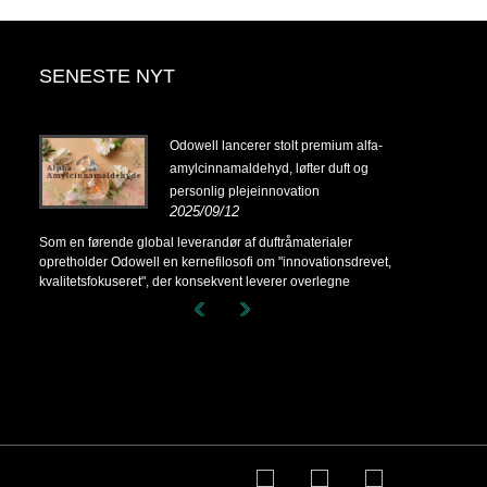
SENESTE NYT
14-
Odowell lancerer stolt premium alfa-
amylcinnamaldehyd, løfter duft og
personlig plejeinnovation
2025/09/12
14-
Som en førende global leverandør af duftråmaterialer
opretholder Odowell en kernefilosofi om "innovationsdrevet,
kvalitetsfokuseret", der konsekvent leverer overlegne
duftløsninger til kunder over hele verden.