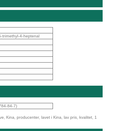
6-trimethyl-4-heptenal
2784-84-7)
, Kina, producenter, lavet i Kina, lav pris, kvalitet, 1