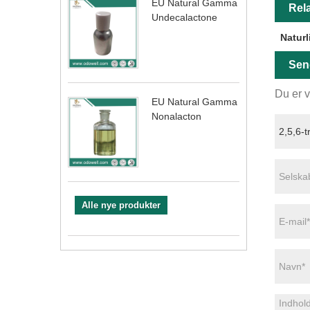
EU Natural Gamma
Rela
Undecalactone
Naturl
Sen
Du er v
EU Natural Gamma
Nonalacton
Alle nye produkter