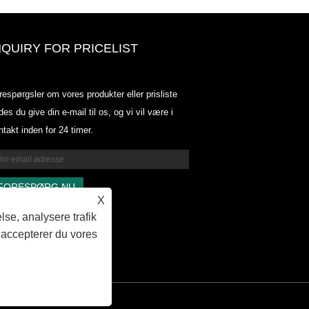
NQUIRY FOR PRICELIST
Odowell-markedsprisliste-2025.6.
respørgsler om vores produkter eller prisliste
2025.07.25
des du give din e-mail til os, og vi vil være i
2025/07/25
ntakt inden for 24 timer.
Odowell-markedsprisliste-2025.6.
2025.07.25
X
lse, analysere trafik
 accepterer du vores