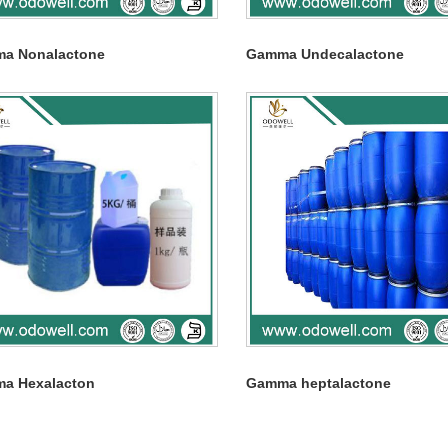
a Nonalactone
Gamma Undecalactone
a Hexalacton
Gamma heptalactone