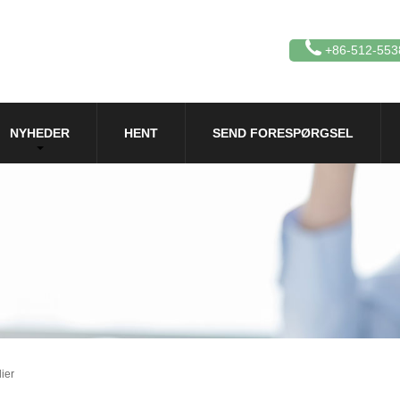
+86-512-553
NYHEDER
HENT
SEND FORESPØRGSEL
ier