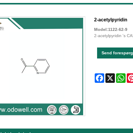
2-acetylpyridin
Model:1122-62-9
2-acetylpyridin 's C
Send forespørg
Facebook
X
Wha