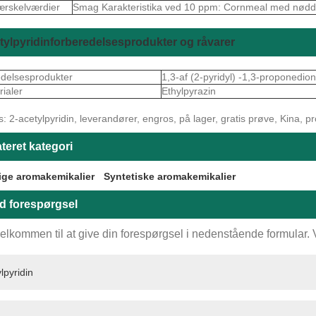
rskelværdier
Smag Karakteristika ved 10 ppm: Cornmeal med nødd
tylpyridinforberedelsesprodukter og råvarer
delsesprodukter
1,3-af (2-pyridyl) -1,3-proponedion
ialer
Ethylpyrazin
: 2-acetylpyridin, leverandører, engros, på lager, gratis prøve, Kina, prod
teret kategori
ige aromakemikalier
Syntetiske aromakemikalier
d forespørgsel
elkommen til at give din forespørgsel i nedenstående formular. Vi