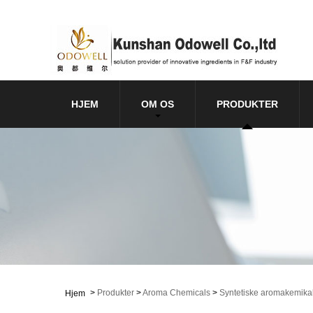
HJEM
OM OS
PRODUKTER
>
Produkter
>
Aroma Chemicals
>
Syntetiske aromakemikal
Hjem