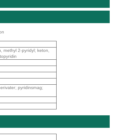
ion
n, methyl 2-pyridyl; keton,
topyridin
derivater; pyridinsmag;