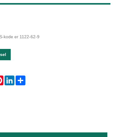
Live
AS-kode er 1122-62-9
sel
tsApp
Pinterest
LinkedIn
Share