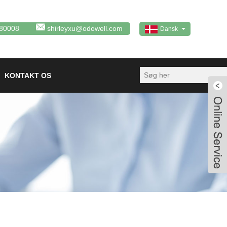
80008
shirleyxu@odowell.com
Dansk
KONTAKT OS