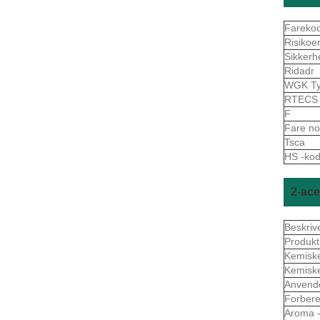
Fareko
Risikoe
Sikkerh
Ridadr
WGK Ty
RTEC
F
Fare n
Tsca
HS -ko
2-ace
Beskriv
Produkt
Kemisk
Kemisk
Anvend
Forbere
Aroma -