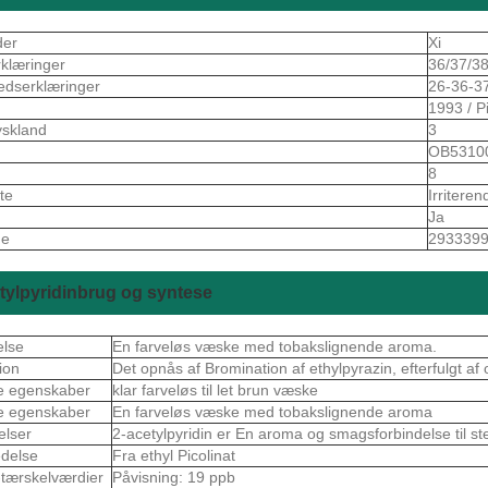
der
Xi
rklæringer
36/37/3
edserklæringer
26-36-3
1993 / Pi
skland
3
S
OB5310
8
ote
Irriteren
Ja
de
293339
tylpyridinbrug og syntese
else
En farveløs væske med tobakslignende aroma.
ion
Det opnås af Bromination af ethylpyrazin, efterfulgt af 
e egenskaber
klar farveløs til let brun væske
e egenskaber
En farveløs væske med tobakslignende aroma
elser
2-acetylpyridin er En aroma og smagsforbindelse til st
delse
Fra ethyl Picolinat
tærskelværdier
Påvisning: 19 ppb