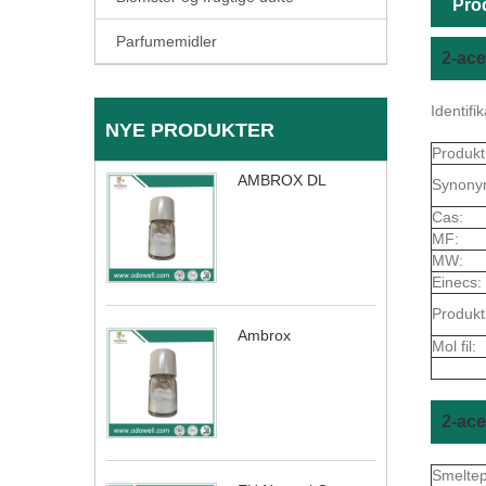
Pro
Parfumemidler
2-ace
Identifi
NYE PRODUKTER
Produkt
AMBROX DL
Synony
Cas:
MF:
MW:
Einecs:
Produkt
Ambrox
Mol fil:
2-ace
Smelte