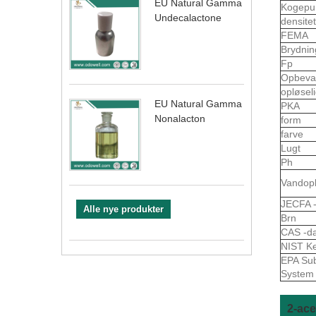
EU Natural Gamma
Kogepu
Undecalactone
densite
FEMA
Brydni
Fp
Opbeva
opløsel
EU Natural Gamma
PKA
Nonalacton
form
farve
Lugt
Ph
Vandop
JECFA 
Alle nye produkter
Brn
CAS -da
NIST K
EPA Sub
System
2-ace