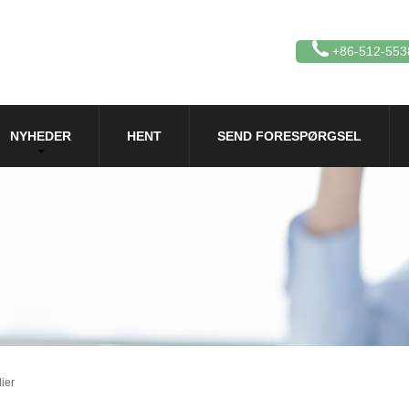
+86-512-553
NYHEDER
HENT
SEND FORESPØRGSEL
ier