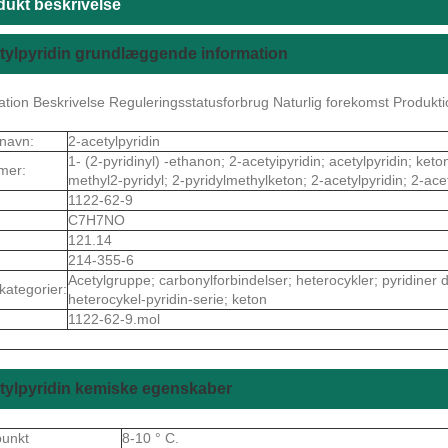
dukt beskrivelse
tylpyridin grundlæggende information
kation Beskrivelse Reguleringsstatusforbrug Naturlig forekomst Produkt
navn:
2-acetylpyridin
1- (2-pyridinyl) -ethanon; 2-acetyipyridin; acetylpyridin; keto
mer:
methyl2-pyridyl; 2-pyridylmethylketon; 2-acetylpyridin; 2-ace
1122-62-9
C7H7NO
121.14
214-355-6
Acetylgruppe; carbonylforbindelser; heterocykler; pyridiner 
kategorier:
heterocykel-pyridin-serie; keton
1122-62-9.mol
tylpyridin kemiske egenskaber
punkt
8-10 ° C.