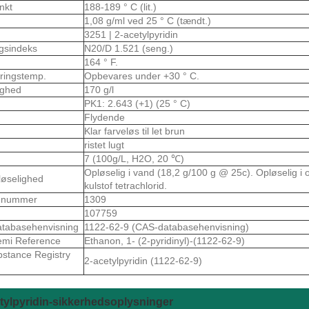
nkt
188-189 ° C (lit.)
t
1,08 g/ml ved 25 ° C (tændt.)
3251 | 2-acetylpyridin
ngsindeks
N20/D 1.521 (seng.)
164 ° F.
ringstemp.
Opbevares under +30 ° C.
ighed
170 g/l
PK1: 2.643 (+1) (25 ° C)
Flydende
Klar farveløs til let brun
ristet lugt
7 (100g/L, H2O, 20 ℃)
Opløselig i vand (18,2 g/100 g @ 25c). Opløselig i o
løselighed
kulstof tetrachlorid.
-nummer
1309
107759
tabasehenvisning
1122-62-9 (CAS-databasehenvisning)
emi Reference
Ethanon, 1- (2-pyridinyl)-(1122-62-9)
stance Registry
2-acetylpyridin (1122-62-9)
tylpyridin-sikkerhedsoplysninger