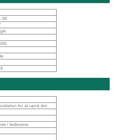
8-38
7
giii
000
de
99
oxidation for at opnå det.
ede i fødevarer.