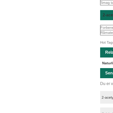
Smag tæ
2-ace
Forbere
Råmater
Hot Tags
Rela
Naturl
Sen
Du er v