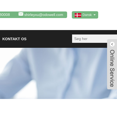
80008
shirleyxu@odowell.com
Dansk
KONTAKT OS