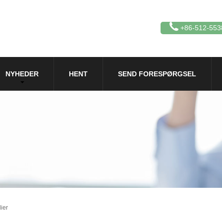
+86-512-553
NYHEDER
HENT
SEND FORESPØRGSEL
ier