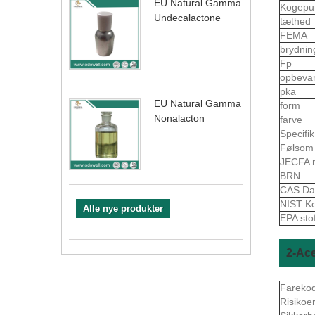
EU Natural Gamma
Kogepu
Undecalactone
tæthed
FEMA
brydnin
Fp
opbeva
pka
EU Natural Gamma
form
Nonalacton
farve
Specifi
Følso
JECFA 
BRN
CAS Da
NIST K
Alle nye produkter
EPA sto
2-Ace
Fareko
Risikoe