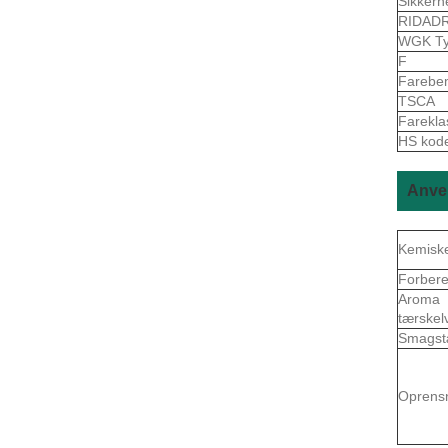
Sikkerh
RIDAD
WGK Ty
F
Farebe
TSCA
Farekl
HS kod
Anven
Kemisk
Forbere
Aroma
tærskel
Smagst
Oprens