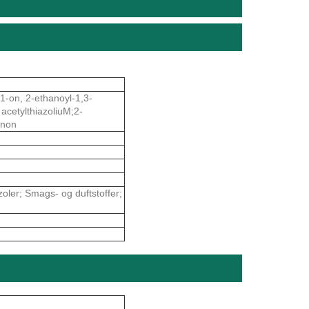
-1-on, 2-ethanoyl-1,3-
acetylthiazoliuM;2-
anon
oler; Smags- og duftstoffer;