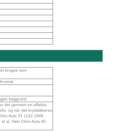
 Det bruges som
ichromat
uggen baggrund
ller det gennem en effektiv
o, og når det krystalliseres
 Chim Acta 31 1142 1948,
et al. Helv Chim Acta 40