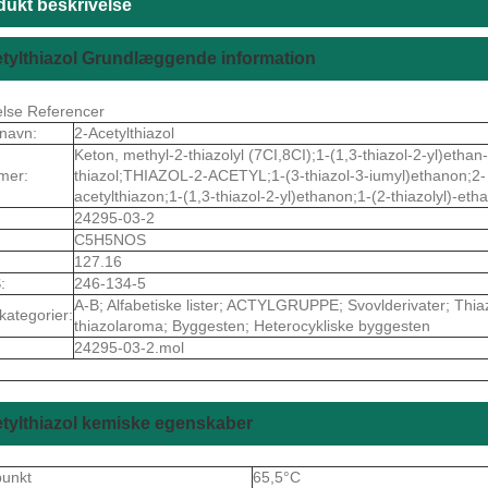
dukt beskrivelse
tylthiazol Grundlæggende information
else Referencer
navn:
2-Acetylthiazol
Keton, methyl-2-thiazolyl (7CI,8CI);1-(1,3-thiazol-2-yl)ethan
mer:
thiazol;THIAZOL-2-ACETYL;1-(3-thiazol-3-iumyl)ethanon;2- 
acetylthiazon;1-(1,3-thiazol-2-yl)ethanon;1-(2-thiazolyl)-eth
24295-03-2
C5H5NOS
127.16
:
246-134-5
A-B; Alfabetiske lister; ACTYLGRUPPE; Svovlderivater; Thiaz
kategorier:
thiazolaroma; Byggesten; Heterocykliske byggesten
24295-03-2.mol
tylthiazol kemiske egenskaber
punkt
65,5°C