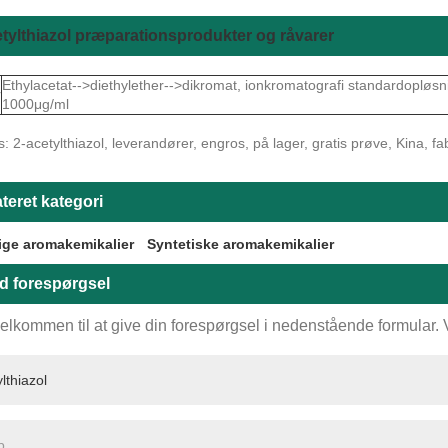
tylthiazol præparationsprodukter og råvarer
Ethylacetat-->diethylether-->dikromat, ionkromatografi standardopløs
r
1000μg/ml
: 2-acetylthiazol, leverandører, engros, på lager, gratis prøve, Kina, fabrik
teret kategori
ige aromakemikalier
Syntetiske aromakemikalier
d forespørgsel
elkommen til at give din forespørgsel i nedenstående formular. Vi