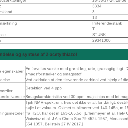
edserklæringer
26-36/37-24/25-36
R
3334
skland
3
13
mærkning
Irriterende/stank
T
asse
STUNK
e
29341000
delse og syntese af 2-acetylthiazol
En farveløs væske med grønt løg, urte, græsagtig lugt.
e egenskaber
smagsforstærker og smagsstof
delse
Ved oxidation af den tilsvarende carbinol ved hjælp af d
Detektion ved 4 ppb
værdier
ærskelværdier
Smagskarakteristika ved 30 ppm: majschips med let m
Tjek NMR-spektrum; hvis det ikke er alt for dårligt, desti
søjle i et vakuum. Oximet sublimerer ved 140-145o, m 159
ningsmetoder
fra H2O, har det m 163-165,5o. [Erlenmeyer et al. Helv
Waisvisz et al. J Am Chem Soc 79 4524 1957, Menasseé 
554 1957, Beilstein 27 IV 2617.]