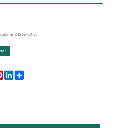
Live
-kode er 24295-03-2.
sel
tsApp
Pinterest
LinkedIn
Share