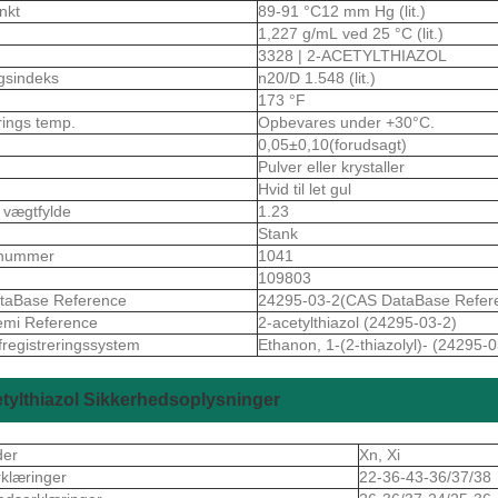
nkt
89-91 °C12 mm Hg (lit.)
1,227 g/mL ved 25 °C (lit.)
3328 | 2-ACETYLTHIAZOL
gsindeks
n20/D 1.548 (lit.)
173 °F
rings temp.
Opbevares under +30°C.
0,05±0,10(forudsagt)
Pulver eller krystaller
Hvid til let gul
k vægtfylde
1.23
m
Stank
nummer
1041
109803
taBase Reference
24295-03-2(CAS DataBase Refer
emi Reference
2-acetylthiazol (24295-03-2)
fregistreringssystem
Ethanon, 1-(2-thiazolyl)- (24295-0
tylthiazol Sikkerhedsoplysninger
der
Xn, Xi
rklæringer
22-36-43-36/37/38