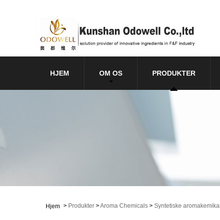
HJEM
OM OS
PRODUKTER
>
Produkter
>
Aroma Chemicals
>
Syntetiske aromakemikal
Hjem