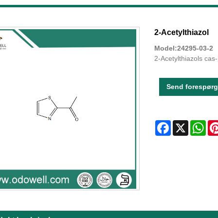
2-Acetylthiazol
Model:24295-03-2
2-Acetylthiazols cas
Send forespørg
Facebook
X
Wha