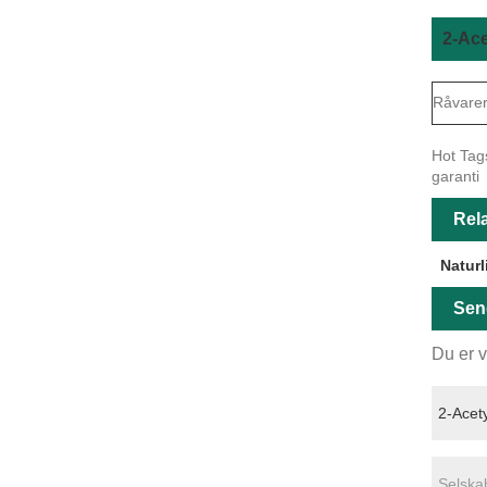
2-Ace
Råvare
Hot Tags
garanti
Rela
Naturl
Sen
Du er v