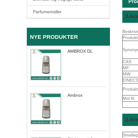
Pro
Parfumemidler
2-Ace
Beskriv
NYE PRODUKTER
Produkt
Synony
AMBROX DL
CAS:
MF:
MW:
EINECS
Produkt
Ambrox
Mol fil:
2-Ace
Smelte