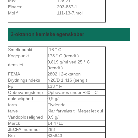
MW:
128.21
Einecs:
203-837-1
Mol fil:
111-13-7.mol
2-oktanon kemiske egenskaber
Smeltepunkt
-16 ° C.
Kogepunkt
173 ° C (tændt.)
0,819 g/ml ved 25 ° C
densitet
(tændt.)
FEMA
2802 | 2-oktanon
Brydningsindeks
N20/D 1.416 (seng.)
Fp
133 ° F.
Opbevaringstemp.
Opbevares under +30 ° C.
opløselighed
0,9 g/l
form
Flydende
farve
Klar farveløs til Meget let gul
Vandopløselighed
0,9 g/l
Merck
14.4711
JECFA -nummer
288
Brn
635843