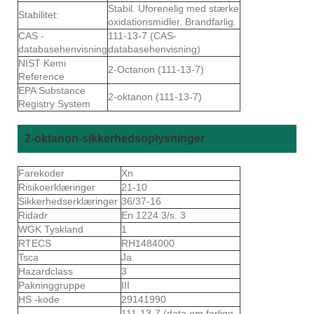
Stabil. Uforenelig med stærke
Stabilitet:
oxidationsmidler. Brandfarlig.
CAS -
111-13-7 (CAS-
databasehenvisning
databasehenvisning)
NIST Kemi
2-Octanon (111-13-7)
Reference
EPA Substance
2-oktanon (111-13-7)
Registry System
2-oktanon-sikkerhedsoplysninger
Farekoder
Xn
Risikoerklæringer
21-10
Sikkerhedserklæringer
36/37-16
Ridadr
En 1224 3/s. 3
WGK Tyskland
1
RTECS
RH1484000
Tsca
Ja
Hazardclass
3
Pakninggruppe
III
HS -kode
29141990
111-13-7 (data om farlige