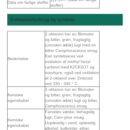
Data om farlige stoffer
stoffer)
2-oktanonforbrug og syntese
2-oktanon har en Blomster
og bitter, grøn, frugtagtig
(umoden æble) lugt med en
bitter Camphoraceous smag.
Kan syntetiseres ved
Beskrivelse
oxidation af methyl hexyl
carbinol med K2CR2O7 og
svovlsyre; også ved oxidation
af 2-oktanol over Zinkoxid
ved 330 - 340 ° C.
2-oktanon har en Blomster
Kemiske
og bitter, grøn, frugtagtig
egenskaber
(umoden æble) lugt og bitter,
Camphoraceous smag.
Farveløs væske; behagelig
lugt; Cam-phor smag.
Kemiske
Uopløselig i vand; opløselig
egenskaber
alkohol, kulbrinter, ether,