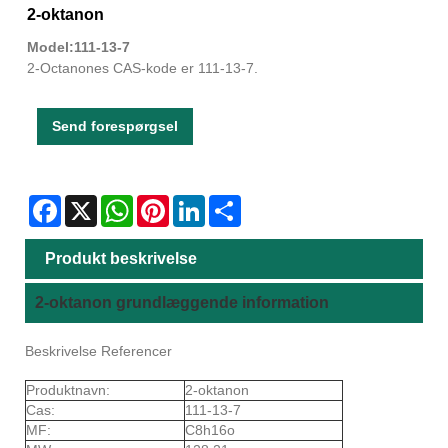
2-oktanon
Model:111-13-7
2-Octanones CAS-kode er 111-13-7.
Send forespørgsel
Facebook
X
WhatsApp
Pinterest
LinkedIn
Share
Produkt beskrivelse
2-oktanon grundlæggende information
Beskrivelse Referencer
Produktnavn:
2-oktanon
Cas:
111-13-7
MF:
C8h16o