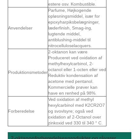
estere osv. Kombustible.
Parfume, Højkogende
opløsningsmiddel, især for
epoxyharpiksbelægninger,
Anvendelser
læderfinish, Smag-ing,
lugtende middel,
antiblushing-middel til
nitrocelluloselacquers.
2-oktanon kan være
Produceret ved oxidation af
methylhexylcarbinol, 2-
octanol eller 1-octen eller ved
Produktionsmetoder
Reduktiv kondensation af
acetone med pentanol.
Kommercielle prøver kan
have en renhed på 98%.
Ved oxidation af methyl
hexylcarbinol med K2CR2O7
Forberedelse
og svovlsyre; også ved
oxidation af 2-Octanol over
zinkoxid ved 330 til 340 ° C.
2-oktanonforberedelsesprodukter og råvarer