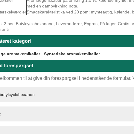
ærskel
Aromaegenskaber på omkring 1,0 %: kølende mynte, mento
med en dampvirkning note.
ærskelværdier
Smagskarakteristika ved 20 ppm: mynteagtig, kølende, b
: 2-sec-Butylcyclohexanone, Leverandører, Engros, På lager, Gratis prøv
ranti
teret kategori
ige aromakemikalier
Syntetiske aromakemikalier
d forespørgsel
elkommen til at give din forespørgsel i nedenstående formular. Vi