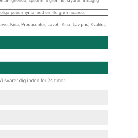
l-lignende, spearmint grøn, let krydret, træagtig
olsje-pebermynte med en lille grøn nuance.
e, Kina, Producenter, Lavet i Kina, Lav pris, Kvalitet,
 svarer dig inden for 24 timer.