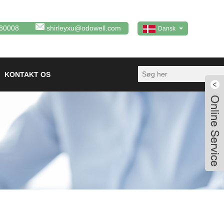
80008
shirleyxu@odowell.com
Dansk
KONTAKT OS