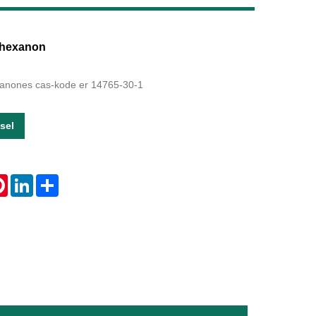
Live
ohexanon
xanones cas-kode er 14765-30-1
sel
tsApp
Pinterest
LinkedIn
Share