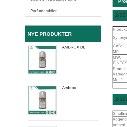
Pro
Parfumemidler
2-SE
Produkt
NYE PRODUKTER
Synony
CAS:
AMBROX DL
MF:
MW:
EINECS
Produkt
Kategor
Mol fil:
Ambrox
2-SE
Smeltni
Kogend
tæthed