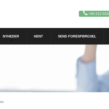
+86-512-553
NYHEDER
HENT
SEND FORESPØRGSEL
ier