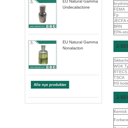
EU Natural Gamma
brydnin
Undecalactone
FEMA
Fp
JECFA 
BRN
EPA-sto
EU Natural Gamma
2-SE
Nonalacton
Sikker
WGK Ty
RTEC
TSCA
HS kod
Alle nye produkter
2-SE
Kemisk
Forbere