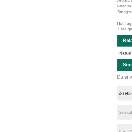
Aroma t
værdier
Smagst
Hot Tags
1 års ga
Rela
Naturl
Sen
Du er v