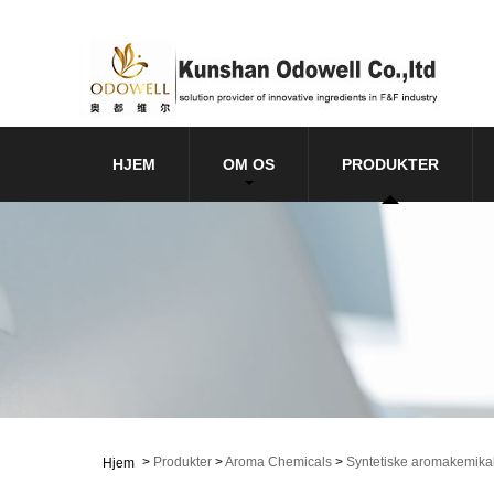
HJEM
OM OS
PRODUKTER
>
Produkter
>
Aroma Chemicals
>
Syntetiske aromakemikal
Hjem