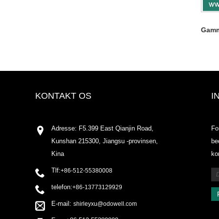
Gamm
KONTAKT OS
I
Adresse: F5.399 East Qianjin Road,
Fo
Kunshan 215300, Jiangsu -provinsen,
be
Kina
ko
Tlf:
+86-512-55380008
telefon:
+86-13773129929
E-mail:
shirleyxu@odowell.com