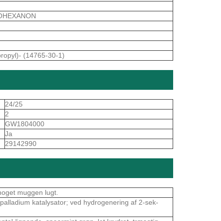
LOHEXANON
ropyl)- (14765-30-1)
24/25
2
GW1804000
Ja
29142990
 noget muggen lugt.
palladium katalysator; ved hydrogenering af 2-sek-