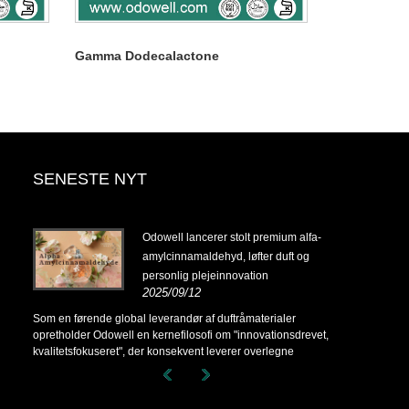
Gamma Dodecalactone
SENESTE NYT
14-
Odowell lancerer stolt premium alfa-
amylcinnamaldehyd, løfter duft og
personlig plejeinnovation
2025/09/12
14-
Som en førende global leverandør af duftråmaterialer
opretholder Odowell en kernefilosofi om "innovationsdrevet,
kvalitetsfokuseret", der konsekvent leverer overlegne
duftløsninger til kunder over hele verden.