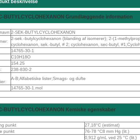
dukt beskrivelse
C-BUTYLCYCLOHEXANON Grundlæggende information
navn:
2-SEK-BUTYLCYCLOHEXANON
2-sek.-butylcyclohexanon (blanding af isomerer); 2-(1-methylpro
mer:
cyclohexanon, sek.-butyl, # 2; cyclohexanon, sec-butyl, #1;C
14765-30-1
C10H18O
154.25
:
238-830-2
A-B;Alfabetiske lister;Smags- og dufte
ier:
14765-30-1.mol
C-BUTYLCYCLOHEXANON Kemiske egenskaber
ng punkt
27,18°C (estimat)
e punkt
76-78 °C8 mm Hg (lit.)
0,912 g/mL ved 25 °C (lit.)