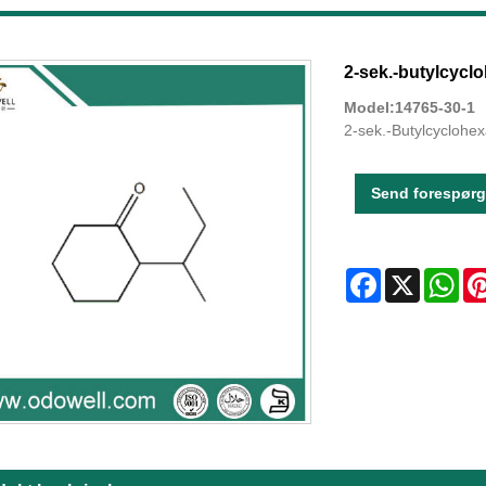
2-sek.-butylcycl
Model:14765-30-1
2-sek.-Butylcyclohe
Send forespørg
Facebook
X
Wha