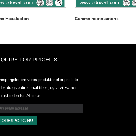
a Hexalacton
Gamma heptalactone
NQUIRY FOR PRICELIST
Odowell-markedsprisliste-2025.6.
respørgsler om vores produkter eller prisliste
2025.07.25
des du give din e-mail til os, og vi vil være i
2025/07/25
ntakt inden for 24 timer.
Odowell-markedsprisliste-2025.6.
2025.07.25