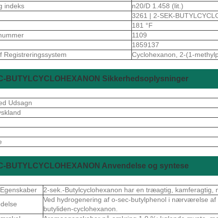
g indeks
n20/D 1.458 (lit.)
3261 | 2-SEK-BUTYLCYC
181 °F
nummer
1109
1859137
f Registreringssystem
Cyclohexanon, 2-(1-methylp
C-BUTYLCYCLOHEXANON Sikkerhedsoplysninger
hed Udsagn
skland
S
e
C-BUTYLCYCLOHEXANON Anvendelse og syntese
 Egenskaber
2-sek.-Butylcyclohexanon har en træagtig, kamferagtig,
Ved hydrogenering af o-sec-butylphenol i nærværelse af 
delse
butyliden-cyclohexanon.