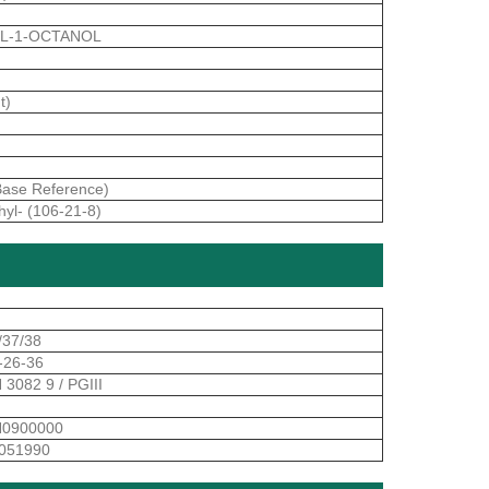
YL-1-OCTANOL
t)
ase Reference)
hyl- (106-21-8)
/37/38
-26-36
 3082 9 / PGIII
0900000
051990