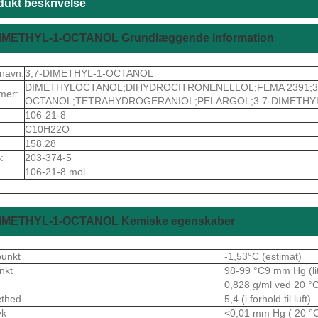
dukt beskrivelse
DIMETHYL-1-OCTANOL Grundlæggende information
navn:
3,7-DIMETHYL-1-OCTANOL
DIMETHYLOCTANOL;DIHYDROCITRONENELLOL;FEMA 2391;3,
mer:
OCTANOL;TETRAHYDROGERANIOL;PELARGOL;3 7-DIMETHYL
106-21-8
C10H22O
158.28
:
203-374-5
106-21-8.mol
DIMETHYL-1-OCTANOL Kemiske egenskaber
punkt
-1,53°C (estimat)
nkt
98-99 °C9 mm Hg (lit
0,828 g/ml ved 20 °C (
æthed
5,4 (i forhold til luft)
yk
<0,01 mm Hg ( 20 °