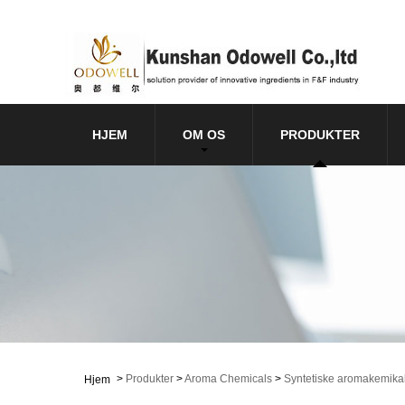
HJEM
OM OS
PRODUKTER
>
Produkter
>
Aroma Chemicals
>
Syntetiske aromakemikal
Hjem