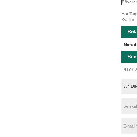
Råvare
Hot Tag
Kvalitet
Rela
Naturl
Sen
Du er v