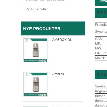
Pro
Parfumemidler
3,7-
Produkt
NYE PRODUKTER
Synony
CAS:
AMBROX DL
MF:
MW:
EINECS
Mol fil:
Ambrox
3,7-
Smelte
Kogepu
tæthed
dampt
damptr