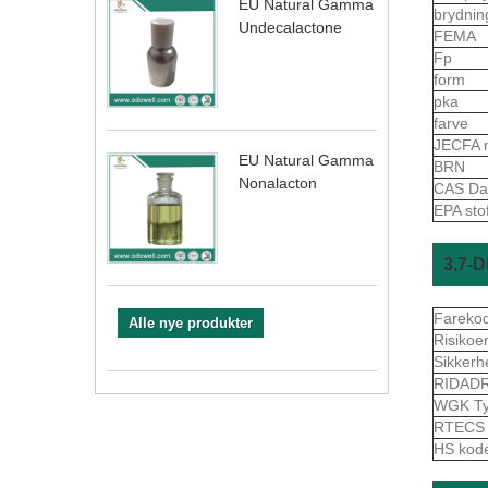
EU Natural Gamma
brydnin
Undecalactone
FEMA
Fp
form
pka
farve
JECFA 
EU Natural Gamma
BRN
Nonalacton
CAS Da
EPA sto
3,7-
Fareko
Alle nye produkter
Risikoe
Sikkerh
RIDAD
WGK Ty
RTEC
HS kod