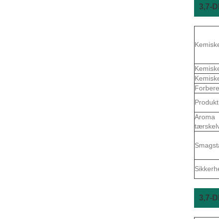
3,7-
Kemisk
Kemisk
Kemisk
Forbere
Produkt
Aroma
tærskel
Smagst
Sikkerh
3,7-