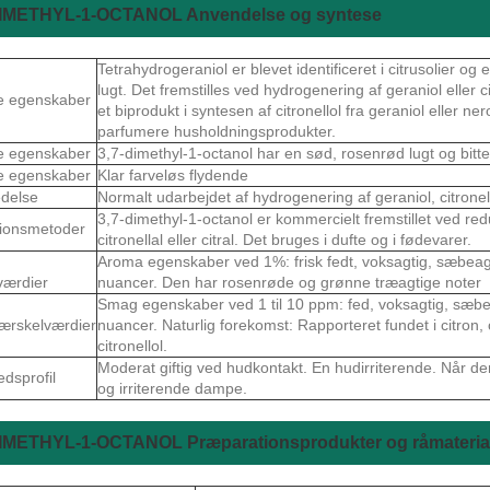
DIMETHYL-1-OCTANOL Anvendelse og syntese
Tetrahydrogeraniol er blevet identificeret i citrusolier 
lugt. Det fremstilles ved hydrogenering af geraniol eller ci
e egenskaber
et biprodukt i syntesen af citronellol fra geraniol eller nero
parfumere husholdningsprodukter.
e egenskaber
3,7-dimethyl-1-octanol har en sød, rosenrød lugt og bitt
e egenskaber
Klar farveløs flydende
delse
Normalt udarbejdet af hydrogenering af geraniol, citronellol
3,7-dimethyl-1-octanol er kommercielt fremstillet ved reduk
ionsmetoder
citronellal eller citral. Det bruges i dufte og i fødevarer.
Aroma egenskaber ved 1%: frisk fedt, voksagtig, sæbeagt
værdier
nuancer. Den har rosenrøde og grønne træagtige noter
Smag egenskaber ved 1 til 10 ppm: fed, voksagtig, sæbea
ærskelværdier
nuancer. Naturlig forekomst: Rapporteret fundet i citron, ci
citronellol.
Moderat giftig ved hudkontakt. En hudirriterende. Når d
edsprofil
og irriterende dampe.
DIMETHYL-1-OCTANOL Præparationsprodukter og råmateria