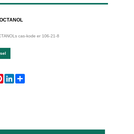
Live
1-OCTANOL
TANOLs cas-kode er 106-21-8
sel
tsApp
Pinterest
LinkedIn
Share