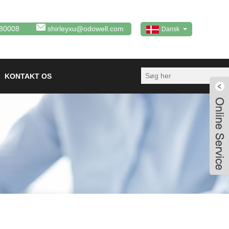
80008
shirleyxu@odowell.com
Dansk
KONTAKT OS