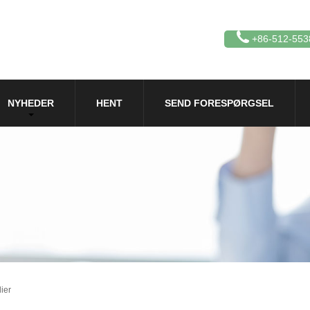
+86-512-553
NYHEDER
HENT
SEND FORESPØRGSEL
ier