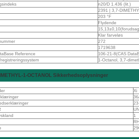
gsindeks
n20/D 1.436 (lit.)
2391 | 3,7-DIMETH
203 °F
Flydende
15,13±0,10(forudsag
Klar farveløs
nummer
272
1719638
taBase Reference
106-21-8(CAS DataB
fregistreringssystem
1-Octanol, 3,7-dimet
DIMETHYL-1-OCTANOL Sikkerhedsoplysninger
der
Xi
rklæringer
36
edserklæringer
23
R
UN
skland
1
S
RH
e
29