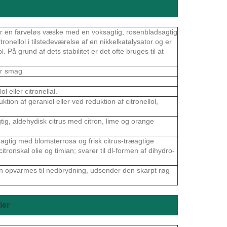
og er en farveløs væske med en voksagtig, rosenbladsagtig
tronellol i tilstedeværelse af en nikkelkatalysator og er
l. På grund af dets stabilitet er det ofte bruges til at
er smag
 eller citronellal.
tion af geraniol eller ved reduktion af citronellol,
ig, aldehydisk citrus med citron, lime og orange
gtig med blomsterrosa og frisk citrus-træagtige
tronskal olie og timian; svarer til dl-formen af ​​dihydro-
en opvarmes til nedbrydning, udsender den skarpt røg
ler