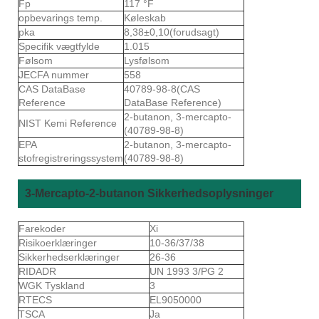
Fp
117 °F
opbevarings temp.
Køleskab
pka
8,38±0,10(forudsagt)
Specifik vægtfylde
1.015
Følsom
Lysfølsom
JECFA nummer
558
CAS DataBase
40789-98-8(CAS
Reference
DataBase Reference)
2-butanon, 3-mercapto-
NIST Kemi Reference
(40789-98-8)
EPA
2-butanon, 3-mercapto-
stofregistreringssystem
(40789-98-8)
3-Mercapto-2-butanon Sikkerhedsoplysninger
Farekoder
Xi
Risikoerklæringer
10-36/37/38
Sikkerhedserklæringer
26-36
RIDADR
UN 1993 3/PG 2
WGK Tyskland
3
RTECS
EL9050000
TSCA
Ja