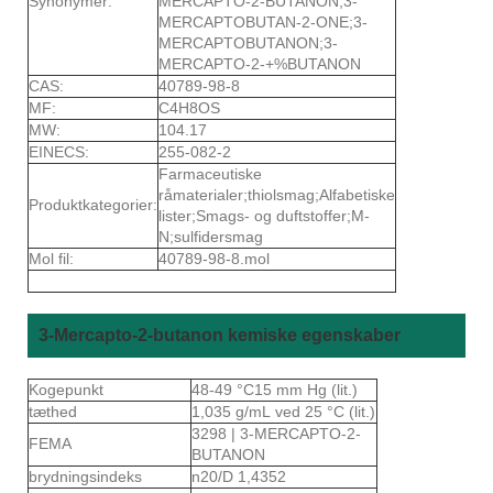
Synonymer:
MERCAPTO-2-BUTANON;3-
MERCAPTOBUTAN-2-ONE;3-
MERCAPTOBUTANON;3-
MERCAPTO-2-+%BUTANON
CAS:
40789-98-8
MF:
C4H8OS
MW:
104.17
EINECS:
255-082-2
Farmaceutiske
råmaterialer;thiolsmag;Alfabetiske
Produktkategorier:
lister;Smags- og duftstoffer;M-
N;sulfidersmag
Mol fil:
40789-98-8.mol
3-Mercapto-2-butanon kemiske egenskaber
Kogepunkt
48-49 °C15 mm Hg (lit.)
tæthed
1,035 g/mL ved 25 °C (lit.)
3298 | 3-MERCAPTO-2-
FEMA
BUTANON
brydningsindeks
n20/D 1,4352