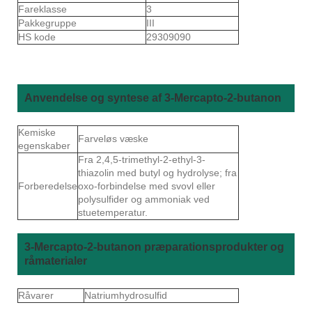
Fareklasse
3
Pakkegruppe
III
HS kode
29309090
Anvendelse og syntese af 3-Mercapto-2-butanon
Kemiske
Farveløs væske
egenskaber
Fra 2,4,5-trimethyl-2-ethyl-3-
thiazolin med butyl og hydrolyse; fra
Forberedelse
oxo-forbindelse med svovl eller
polysulfider og ammoniak ved
stuetemperatur.
3-Mercapto-2-butanon præparationsprodukter og
råmaterialer
Råvarer
Natriumhydrosulfid