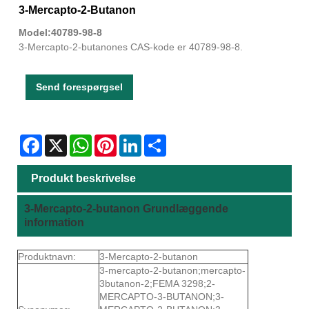
3-Mercapto-2-Butanon
Model:40789-98-8
3-Mercapto-2-butanones CAS-kode er 40789-98-8.
Send forespørgsel
Facebook
X
WhatsApp
Pinterest
LinkedIn
Share
Produkt beskrivelse
3-Mercapto-2-butanon Grundlæggende
information
Produktnavn:
3-Mercapto-2-butanon
3-mercapto-2-butanon;mercapto-
3butanon-2;FEMA 3298;2-
MERCAPTO-3-BUTANON;3-