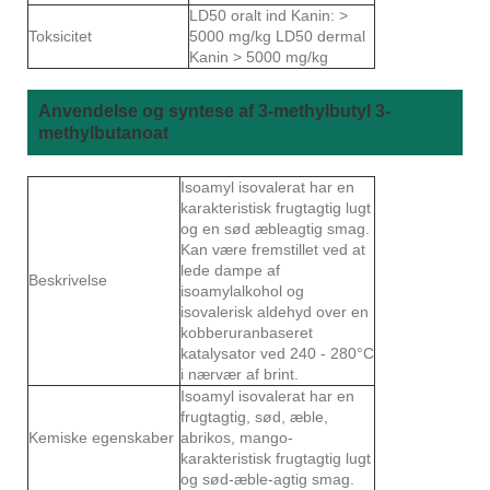
LD50 oralt ind Kanin: >
Toksicitet
5000 mg/kg LD50 dermal
Kanin > 5000 mg/kg
Anvendelse og syntese af 3-methylbutyl 3-
methylbutanoat
Isoamyl isovalerat har en
karakteristisk frugtagtig lugt
og en sød æbleagtig smag.
Kan være fremstillet ved at
lede dampe af
Beskrivelse
isoamylalkohol og
isovalerisk aldehyd over en
kobberuranbaseret
katalysator ved 240 - 280°C
i nærvær af brint.
Isoamyl isovalerat har en
frugtagtig, sød, æble,
Kemiske egenskaber
abrikos, mango-
karakteristisk frugtagtig lugt
og sød-æble-agtig smag.