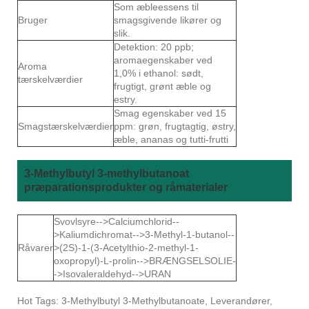
Som æbleessens til
Bruger
smagsgivende likører og
slik.
Detektion: 20 ppb;
aromaegenskaber ved
Aroma
1,0% i ethanol: sødt,
tærskelværdier
frugtigt, grønt æble og
estry.
Smag egenskaber ved 15
Smagstærskelværdier
ppm: grøn, frugtagtig, østry,
æble, ananas og tutti-frutti
3-Methylbutyl 3-methylbutanoat
præparationsprodukter og råmaterialer
Svovlsyre-->Calciumchlorid--
>Kaliumdichromat-->3-Methyl-1-butanol--
Råvarer
>(2S)-1-(3-Acetylthio-2-methyl-1-
oxopropyl)-L-prolin-->BRÆNGSELSOLIE-
->Isovaleraldehyd-->URAN
Hot Tags: 3-Methylbutyl 3-Methylbutanoate, Leverandører,