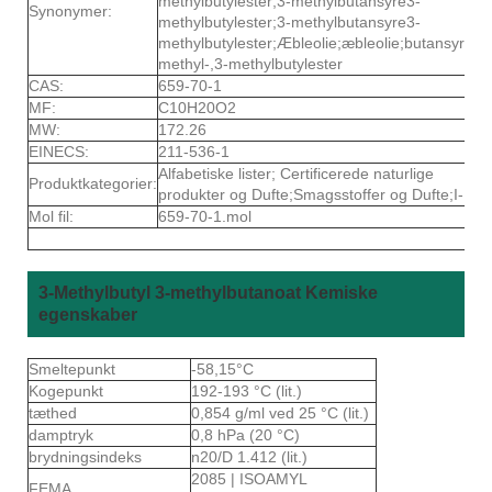
methylbutylester;3-methylbutansyre3-
Synonymer:
methylbutylester;3-methylbutansyre3-
methylbutylester;Æbleolie;æbleolie;butansyre,3-
methyl-,3-methylbutylester
CAS:
659-70-1
MF:
C10H20O2
MW:
172.26
EINECS:
211-536-1
Alfabetiske lister; Certificerede naturlige
Produktkategorier:
produkter og Dufte;Smagsstoffer og Dufte;I-L
Mol fil:
659-70-1.mol
3-Methylbutyl 3-methylbutanoat Kemiske
egenskaber
Smeltepunkt
-58,15°C
Kogepunkt
192-193 °C (lit.)
tæthed
0,854 g/ml ved 25 °C (lit.)
damptryk
0,8 hPa (20 °C)
brydningsindeks
n20/D 1.412 (lit.)
2085 | ISOAMYL
FEMA