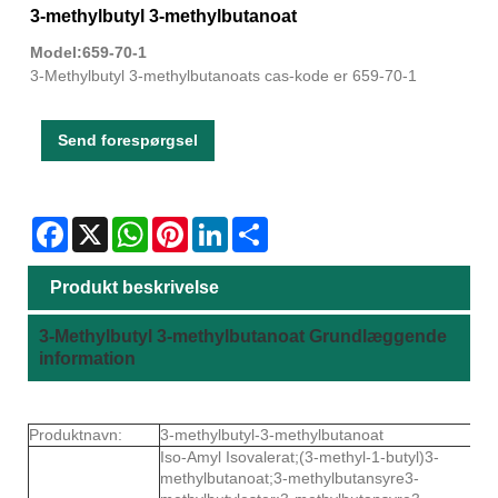
3-methylbutyl 3-methylbutanoat
Model:659-70-1
3-Methylbutyl 3-methylbutanoats cas-kode er 659-70-1
Send forespørgsel
Facebook
X
WhatsApp
Pinterest
LinkedIn
Share
Produkt beskrivelse
3-Methylbutyl 3-methylbutanoat Grundlæggende
information
Produktnavn:
3-methylbutyl-3-methylbutanoat
Iso-Amyl Isovalerat;(3-methyl-1-butyl)3-
methylbutanoat;3-methylbutansyre3-