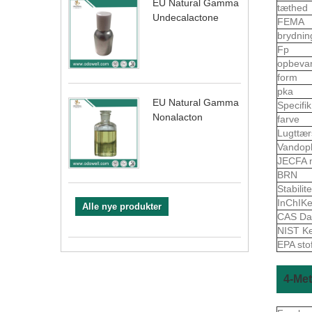
EU Natural Gamma
tæthed
Undecalactone
FEMA
brydnin
Fp
opbeva
form
pka
EU Natural Gamma
Specifi
Nonalacton
farve
Lugttær
Vandop
JECFA 
BRN
Stabilite
InChIK
Alle nye produkter
CAS Da
NIST K
EPA sto
4-Met