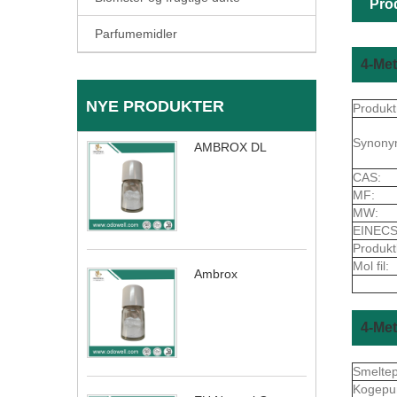
Pro
Parfumemidler
4-Met
NYE PRODUKTER
Produkt
Synony
AMBROX DL
CAS:
MF:
MW:
EINECS
Produkt
Mol fil:
Ambrox
4-Me
Smelte
Kogepu