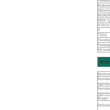
Fareko
Risikoe
Sikkerh
RIDAD
WGK Ty
RTEC
F
TSCA
Farekl
Pakkeg
HS kod
Brug 
Beskriv
Kemisk
egensk
Kemisk
egensk
Bruger
Definiti