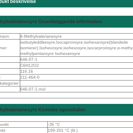
dukt beskrivelse
hylvalerianesyre Grundlæggende information
navn:
4-Methylvalerianesyre
isobutyleddikesyre;Isocapronsyre;isohexansyre(blandede
mer:
isomerer);Isohexosyre;isohexosyre;isocarproinsyre;α-methy
methylpentansyre Isohexansyre
646-07-1
C6H12O2
116.16
:
211-464-0
kategorier:
646-07-1.mol
thylvalerianesyre Kemiske egenskaber
punkt
-35 °C
nkt
199-201 °C (lit.)