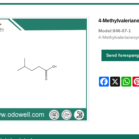
4-Methylvalerian
Model:646-07-1
4-Methylvalerianesy
Send forespørg
Facebook
X
Wha