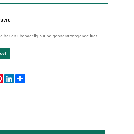
Live
esyre
re har en ubehagelig sur og gennemtrængende lugt.
sel
tsApp
Pinterest
LinkedIn
Share