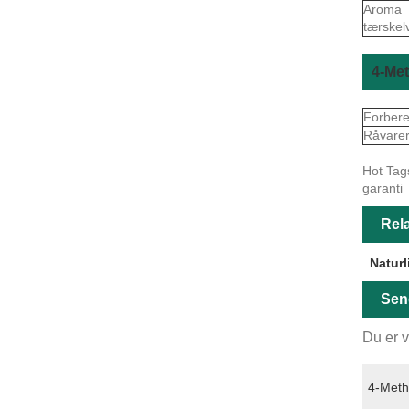
Aroma
tærskel
4-Me
Forbere
Råvare
Hot Tags
garanti
Rela
Naturl
Sen
Du er v