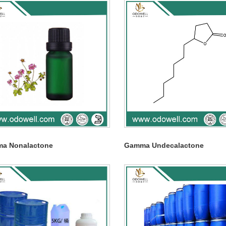
a Nonalactone
Gamma Undecalactone