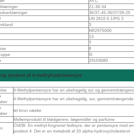
der
Xn,C
rklæringer
21-38-34
edserklæringer
36/37-45-36/37/39-25
R
UN 2810 6.1/PG 3
skland
3
S
NR2975000
13
T
asse
8
ruppe
III
e
29159080
og syntese af 4-methylvalerianesyre
else
4-Methylpentansyre har en ubehagelig sur og gennemtrængend
e
4-Methylpentansyre har en ubehagelig, sur, gennemtrængende 
aber
e
let brun væske
aber
Mellemprodukt til blødgørere, lægemidler og parfume.
ChEBI: En methyl-forgrenet fedtsyre, der er pentansyre med en
on
position 4. Det er en metabolit af 20 alpha-hydroxycholesterol