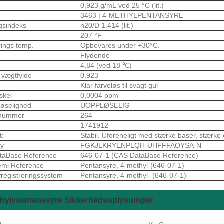
0,923 g/mL ved 25 °C (lit.)
3463 | 4-METHYLPENTANSYRE
gsindeks
n20/D 1.414 (lit.)
207 °F
rings temp.
Opbevares under +30°C.
Flydende
4,84 (ved 18 ℃)
k vægtfylde
0.923
Klar farveløs til svagt gul
skel
0,0004 ppm
løselighed
UOPPLØSELIG
nummer
264
1741912
t:
Stabil. Uforeneligt med stærke baser, stærke 
ey
FGKJLKRYENPLQH-UHFFFAOYSA-N
taBase Reference
646-07-1 (CAS DataBase Reference)
emi Reference
Pentansyre, 4-methyl-(646-07-1)
fregistreringssystem
Pentansyre, 4-methyl- (646-07-1)
hylvalerianesyre Sikkerhedsoplysninger