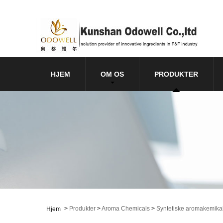
HJEM
OM OS
PRODUKTER
>
Produkter
>
Aroma Chemicals
>
Syntetiske aromakemikal
Hjem