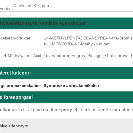
Detektion: 810 ppb.
værdier
thylvalerianesyre Kemiske egenskaber
delsesprodukter
14-METHYLPENTADECANSYRE-->alfa-Bromisov
r
KULMONOXID-->3-Methyl-1-buten
: 4-Methylvaleric Acid, Leverandører, Engros, På lager, Gratis prøve, Ki
teret kategori
ige aromakemikalier
Syntetiske aromakemikalier
d forespørgsel
elkommen til at give din forespørgsel i nedenstående formular. Vi