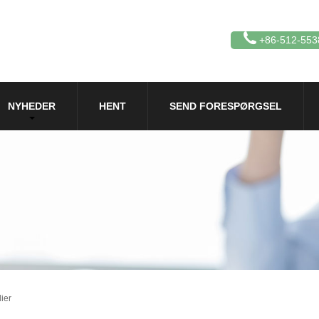
+86-512-553
NYHEDER
HENT
SEND FORESPØRGSEL
ier