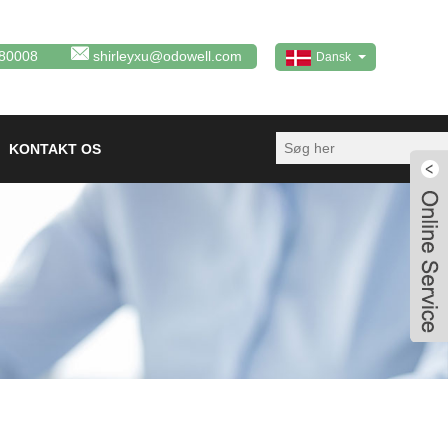
80008
shirleyxu@odowell.com
Dansk
KONTAKT OS