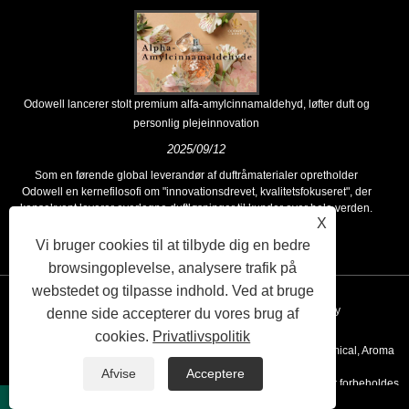
Odowell lancerer stolt premium alfa-amylcinnamaldehyd, løfter duft og
personlig plejeinnovation
2025/09/12
Som en førende global leverandør af duftråmaterialer opretholder
Odowell en kernefilosofi om "innovationsdrevet, kvalitetsfokuseret", der
konsekvent leverer overlegne duftløsninger til kunder over hele verden.
X
Vi bruger cookies til at tilbyde dig en bedre
browsingoplevelse, analysere trafik på
webstedet og tilpasse indhold. Ved at bruge
Links
Sitemap
RSS
XML
Privacy Policy
denne side accepterer du vores brug af
cookies.
Privatlivspolitik
Copyright © 2020 Kunshan Odowell co., Ltd - China Aroma Chemical, Aroma
Afvise
Acceptere
Ingredient Producenter, Essential Oil Leverandører Alle rettigheder forbeholdes.