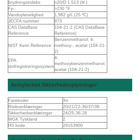
brydningsindeks
n20/D 1.513 (lit.)
Fp
>230 °F
Vandopløselighed
1,982 g/L (25 ºC)
JECFA nummer
873
CAS DataBase
104-21-2 (CAS DataBase
Reference
Reference)
Benzenmethanol, 4-
NIST Kemi Reference
methoxy-, acetat (104-21-
2)
4-
EPA
methoxybenzenmethanol,
stofregistreringssystem
acetat (104-21-2)
Anisylacetat Sikkerhedsoplysninger
Farekoder
Xn
Risikoerklæringer
20/21/22-36/37/38
Sikkerhedserklæringer
24/25-36-26
WGK Tyskland
2
HS kode
29153900