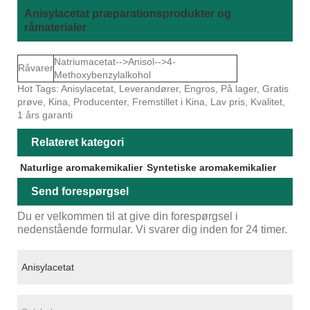
Anisylacetat præparationsprodukter og
råmaterialer
Natriumacetat-->Anisol-->4-
Råvarer
Methoxybenzylalkohol
Hot Tags: Anisylacetat, Leverandører, Engros, På lager, Gratis
prøve, Kina, Producenter, Fremstillet i Kina, Lav pris, Kvalitet,
1 års garanti
Relateret kategori
Naturlige aromakemikalier
Syntetiske aromakemikalier
Send forespørgsel
Du er velkommen til at give din forespørgsel i
nedenstående formular. Vi svarer dig inden for 24 timer.