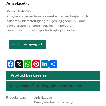
Anisylacetat
Model:104-21-2
Anisylacetat er en farveløs væske med en frugtagtig, let
balsamisk blomsterlugt og bruges lejlighedsvis i søde
blomstersammensætninger, men hyppigere i
smagssammensætninger for frugtagtige noter.
Send forespørgsel
Facebook
X
WhatsApp
Pinterest
LinkedIn
Share
Produkt beskrivelse
Anisylacetat Grundlæggende information
Produktnavn:
Anisylacetat
Benzylalkohol, p-methoxy-,