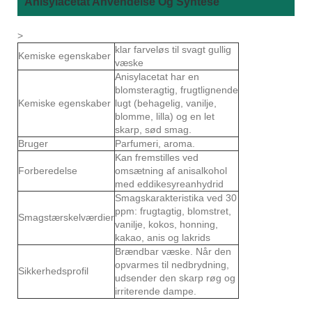
Anisylacetat Anvendelse Og Syntese
>
klar farveløs til svagt gullig
Kemiske egenskaber
væske
Anisylacetat har en
blomsteragtig, frugtlignende
Kemiske egenskaber
lugt (behagelig, vanilje,
blomme, lilla) og en let
skarp, sød smag.
Bruger
Parfumeri, aroma.
Kan fremstilles ved
Forberedelse
omsætning af anisalkohol
med eddikesyreanhydrid
Smagskarakteristika ved 30
ppm: frugtagtig, blomstret,
Smagstærskelværdier
vanilje, kokos, honning,
kakao, anis og lakrids
Brændbar væske. Når den
opvarmes til nedbrydning,
Sikkerhedsprofil
udsender den skarp røg og
irriterende dampe.