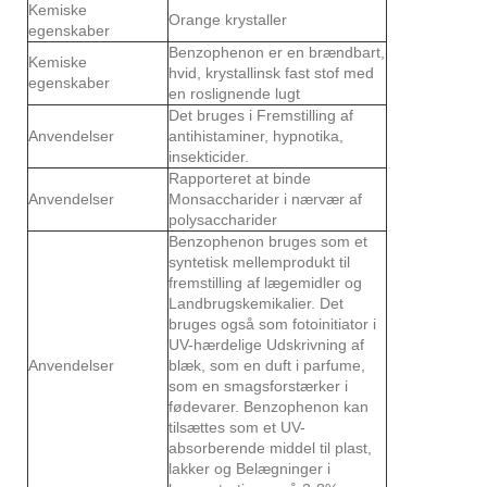
Kemiske
Orange krystaller
egenskaber
Benzophenon er en brændbart,
Kemiske
hvid, krystallinsk fast stof med
egenskaber
en roslignende lugt
Det bruges i Fremstilling af
Anvendelser
antihistaminer, hypnotika,
insekticider.
Rapporteret at binde
Anvendelser
Monsaccharider i nærvær af
polysaccharider
Benzophenon bruges som et
syntetisk mellemprodukt til
fremstilling af lægemidler og
Landbrugskemikalier. Det
bruges også som fotoinitiator i
UV-hærdelige Udskrivning af
Anvendelser
blæk, som en duft i parfume,
som en smagsforstærker i
fødevarer. Benzophenon kan
tilsættes som et UV-
absorberende middel til plast,
lakker og Belægninger i