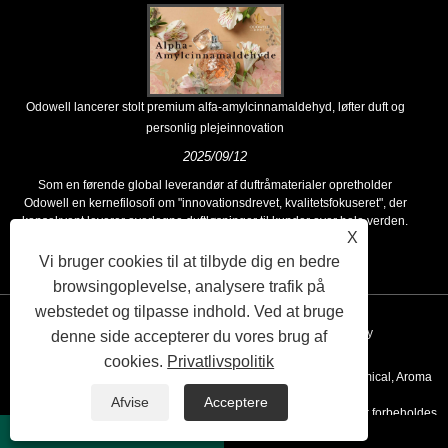
Odowell lancerer stolt premium alfa-amylcinnamaldehyd, løfter duft og
personlig plejeinnovation
2025/09/12
Som en førende global leverandør af duftråmaterialer opretholder
Odowell en kernefilosofi om "innovationsdrevet, kvalitetsfokuseret", der
konsekvent leverer overlegne duftløsninger til kunder over hele verden.
X
Vi bruger cookies til at tilbyde dig en bedre
browsingoplevelse, analysere trafik på
webstedet og tilpasse indhold. Ved at bruge
Links
Sitemap
RSS
XML
Privacy Policy
denne side accepterer du vores brug af
cookies.
Privatlivspolitik
Copyright © 2020 Kunshan Odowell co., Ltd - China Aroma Chemical, Aroma
Afvise
Acceptere
Ingredient Producenter, Essential Oil Leverandører Alle rettigheder forbeholdes.