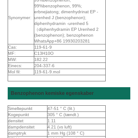
99%benzophenon, 99%;
erbnejiatong; dimenhydrinat EP -
Synonymer:
urenhed J (benzophenon);
diphenhydramin -urenhed 5
（diphenhydramin EP Urenhed 2
(benzophenon); benzophenon
WhatsApp+86 19930203281
Cas:
119-61-9
MF:
C13H10O
MW:
182.22
Einecs:
204-337-6
Mol fil:
119-61-9.mol
Benzophenon kemiske egenskaber
Smeltepunkt
47-51 ° C (lit.)
Kogepunkt
305 ° C (tændt.)
densitet
1.11
dampdensitet
4.21 (vs luft)
damptryk
1 mm Hg (108 ° C)