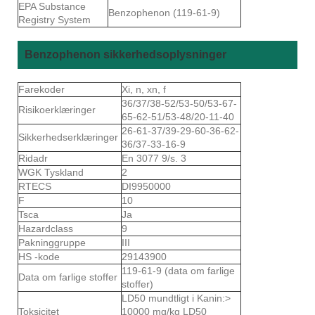
EPA Substance
Benzophenon (119-61-9)
Registry System
Benzophenon sikkerhedsoplysninger
Farekoder
Xi, n, xn, f
36/37/38-52/53-50/53-67-
Risikoerklæringer
65-62-51/53-48/20-11-40
26-61-37/39-29-60-36-62-
Sikkerhedserklæringer
36/37-33-16-9
Ridadr
En 3077 9/s. 3
WGK Tyskland
2
RTECS
DI9950000
F
10
Tsca
Ja
Hazardclass
9
Pakninggruppe
III
HS -kode
29143900
119-61-9 (data om farlige
Data om farlige stoffer
stoffer)
LD50 mundtligt i Kanin:>
Toksicitet
10000 mg/kg LD50