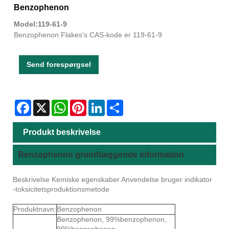
Benzophenon
Model:119-61-9
Benzophenon Flakes's CAS-kode er 119-61-9
Send forespørgsel
Facebook
X
WhatsApp
Pinterest
LinkedIn
Share
Produkt beskrivelse
Benzophenon grundlæggende information
Beskrivelse Kemiske egenskaber Anvendelse bruger indikator
-toksicitetsproduktionsmetode
Produktnavn:
Benzophenon
Benzophenon, 99%benzophenon,
99%benzophenon,