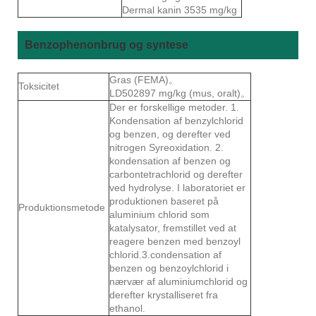
Dermal kanin 3535 mg/kg
Benzophenonbrug og syntese
Gras (FEMA)。
Toksicitet
LD502897 mg/kg (mus, oralt)。
Der er forskellige metoder. 1.
Kondensation af benzylchlorid
og benzen, og derefter ved
nitrogen Syreoxidation. 2.
kondensation af benzen og
carbontetrachlorid og derefter
ved hydrolyse. I laboratoriet er
produktionen baseret på
Produktionsmetode
aluminium chlorid som
katalysator, fremstillet ved at
reagere benzen med benzoyl
chlorid.3.condensation af
benzen og benzoylchlorid i
nærvær af aluminiumchlorid og
derefter krystalliseret fra
ethanol.