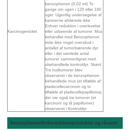
benzophenon (0,02 ml) To
gange om ugen i 120 eller 180
uger. Ugentlig undersøgelse af
kaninerne afslørede ikke
Enhver reduktion i overlevelse
Karcinogenicitet
eller udseende af tumorer. Mus
behandlet med Benzophenon
viste ikke noget overskud i
antallet af tumorbærende dyr
eller i det samlede antal
tumorer sammenlignet med
ubehandlede kontroldyr. Skønt
Tre hudtumorer blev
observeret i de benzophenon-
behandlede mus (et tilfælde af
pladecellecarcinom og to
tilfælde af pladecellepapilloma),
der var også tre tumorer (et
karcinom og tå papillomer)
observeret i Kontroldyr.
Benzophenonforberedelsesprodukter og råvarer