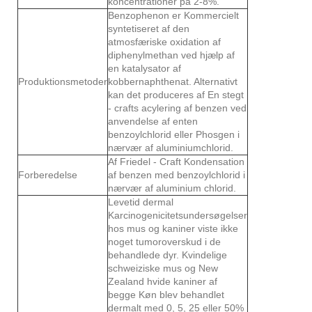
koncentrationer på 2-8%.
Benzophenon er Kommercielt
syntetiseret af den
atmosfæriske oxidation af
diphenylmethan ved hjælp af
en katalysator af
Produktionsmetoder
kobbernaphthenat. Alternativt
kan det produceres af En stegt
- crafts acylering af benzen ved
anvendelse af enten
benzoylchlorid eller Phosgen i
nærvær af aluminiumchlorid.
Af Friedel - Craft Kondensation
Forberedelse
af benzen med benzoylchlorid i
nærvær af aluminium chlorid.
Levetid dermal
Karcinogenicitetsundersøgelser
hos mus og kaniner viste ikke
noget tumoroverskud i de
behandlede dyr. Kvindelige
schweiziske mus og New
Zealand hvide kaniner af
begge Køn blev behandlet
dermalt med 0, 5, 25 eller 50%