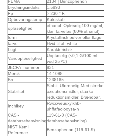
FEMA
2134 | Benzophenon
Brydningsindeks
1.5893
Fp
> 230 ° F.
Opbevaringstemp.
Køleskab
ethanol: Opløselig100 mg/ml,
opløselighed
klar, farveløs (80% ethanol)
form
Krystallinsk pulver eller flager
farve
Hvid til off-white
Lugt
Karakteristisk.
Uopløselig (<0,1 G/100 ml
Vandopløselighed
ved 25 ºC)
JECFA -nummer
831
Merck
14.1098
Brn
1238185
Stabil. Uforenelig Med stærke
Stabilitet:
oxidationsmidler, stærke
reduktionsmidler. Brændbar.
Rwccweuuxyikhb-
Inchikey
uhffafaoiooysa-n
CAS -
119-61-9 (CAS-
databasehenvisning
databasehenvisning)
NIST Kemi
Benzophenon (119-61-9)
Reference