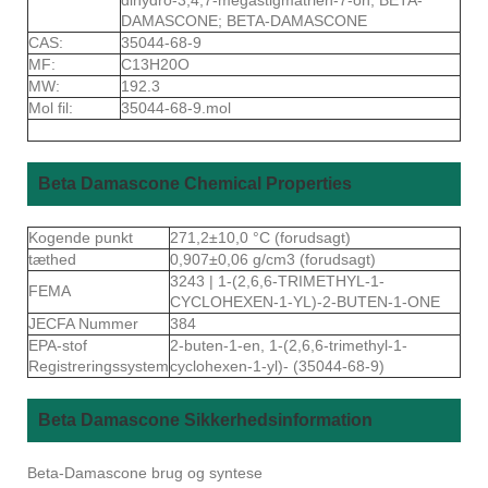
DAMASCONE; BETA-DAMASCONE
CAS:
35044-68-9
MF:
C13H20O
MW:
192.3
Mol fil:
35044-68-9.mol
Beta Damascone Chemical Properties
Kogende punkt
271,2±10,0 °C (forudsagt)
tæthed
0,907±0,06 g/cm3 (forudsagt)
3243 | 1-(2,6,6-TRIMETHYL-1-
FEMA
CYCLOHEXEN-1-YL)-2-BUTEN-1-ONE
JECFA Nummer
384
EPA-stof
2-buten-1-en, 1-(2,6,6-trimethyl-1-
Registreringssystem
cyclohexen-1-yl)- (35044-68-9)
Beta Damascone Sikkerhedsinformation
Beta-Damascone brug og syntese