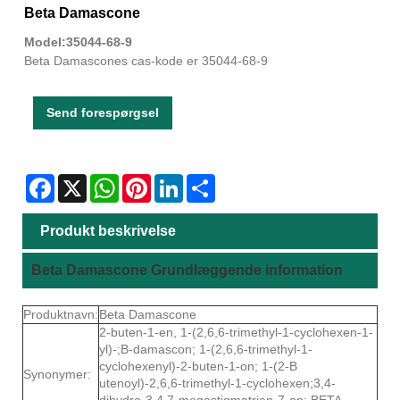
Beta Damascone
Model:35044-68-9
Beta Damascones cas-kode er 35044-68-9
Send forespørgsel
Facebook
X
WhatsApp
Pinterest
LinkedIn
Share
Produkt beskrivelse
Beta Damascone Grundlæggende information
Produktnavn:
Beta Damascone
2-buten-1-en, 1-(2,6,6-trimethyl-1-cyclohexen-1-
yl)-;B-damascon; 1-(2,6,6-trimethyl-1-
cyclohexenyl)-2-buten-1-on; 1-(2-B
Synonymer:
utenoyl)-2,6,6-trimethyl-1-cyclohexen;3,4-
dihydro-3,4,7-megastigmatrien-7-on; BETA-