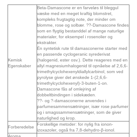
Beta-Damascone er en farveløs til bleggul
væske med en meget kraftig blomstret,
kompleks frugtagtig note, der minder om
blomme, rose og solbær. ??-Damascone findes
som en flygtig bestanddel af mange naturlige
materialer, for eksempel i rosenolier og
ekstrakter.
Én syntetisk rute til damasconerne starter med
en passende cyclogeranic syrederivat
Kemisk
(halogenid, ester osv.). Dette reageres med en
Egenskaber
allyl magnesiumhalogenid til opnåelse af 2,6,6-
trimethylcyclohexenyldiallylcarbinol, som ved
pyrolyse giver det ønskede 1-(2,6,6-
trimethylcyclohexenyl)-3-buten-1-on.
Damascone fås af omlejring af
dobbeltbindingen i sidekæden.
??- og ?-damasconerne anvendes i
parfumesammensætninger, især rose parfumer
og i smagssammensætninger, som de giver
naturlighed og krop.
Forskellige metoder: for nylig fra ionon-
Forberedelse
izoxazoler, også fra 7,8-dehydro-β-ionol.
Aroma