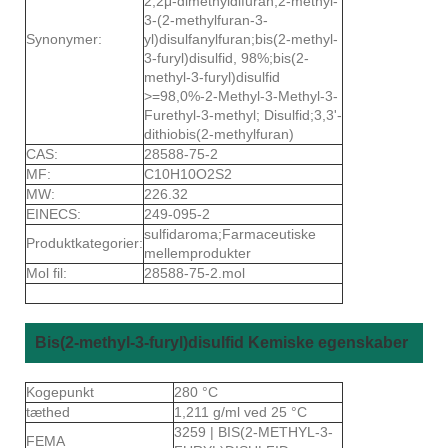
2,2μ-dimethyldifuran;2-methyl-
3-(2-methylfuran-3-
Synonymer:
yl)disulfanylfuran;bis(2-methyl-
3-furyl)disulfid, 98%;bis(2-
methyl-3-furyl)disulfid
>=98,0%-2-Methyl-3-Methyl-3-
Furethyl-3-methyl; Disulfid;3,3'-
dithiobis(2-methylfuran)
CAS:
28588-75-2
MF:
C10H10O2S2
MW:
226.32
EINECS:
249-095-2
sulfidaroma;Farmaceutiske
Produktkategorier:
mellemprodukter
Mol fil:
28588-75-2.mol
Bis(2-methyl-3-furyl)disulfid Kemiske egenskaber
Kogepunkt
280 °C
tæthed
1,211 g/ml ved 25 °C
3259 | BIS(2-METHYL-3-
FEMA