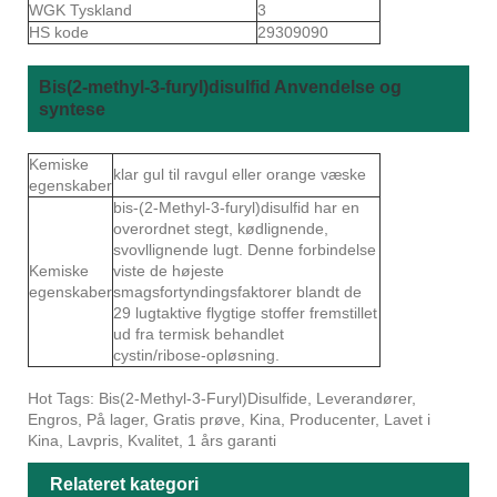
WGK Tyskland
3
HS kode
29309090
Bis(2-methyl-3-furyl)disulfid Anvendelse og
syntese
Kemiske
klar gul til ravgul eller orange væske
egenskaber
bis-(2-Methyl-3-furyl)disulfid har en
overordnet stegt, kødlignende,
svovllignende lugt. Denne forbindelse
Kemiske
viste de højeste
egenskaber
smagsfortyndingsfaktorer blandt de
29 lugtaktive flygtige stoffer fremstillet
ud fra termisk behandlet
cystin/ribose-opløsning.
Hot Tags: Bis(2-Methyl-3-Furyl)Disulfide, Leverandører,
Engros, På lager, Gratis prøve, Kina, Producenter, Lavet i
Kina, Lavpris, Kvalitet, 1 års garanti
Relateret kategori