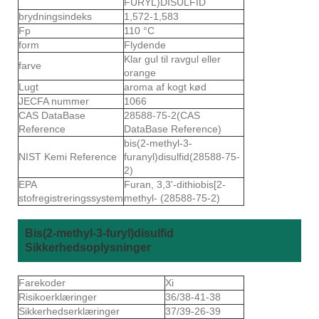
FURYL)DISULFID
brydningsindeks
1,572-1,583
Fp
110 °C
form
Flydende
Klar gul til ravgul eller
farve
orange
Lugt
aroma af kogt kød
JECFA nummer
1066
CAS DataBase
28588-75-2(CAS
Reference
DataBase Reference)
bis(2-methyl-3-
NIST Kemi Reference
furanyl)disulfid(28588-75-
2)
EPA
Furan, 3,3'-dithiobis[2-
stofregistreringssystem
methyl- (28588-75-2)
Bis(2-methyl-3-furyl)disulfid
Sikkerhedsoplysninger
Farekoder
Xi
Risikoerklæringer
36/38-41-38
Sikkerhedserklæringer
37/39-26-39