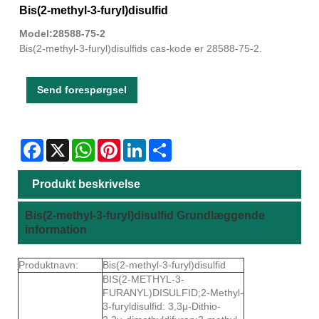
Bis(2-methyl-3-furyl)disulfid
Model:28588-75-2
Bis(2-methyl-3-furyl)disulfids cas-kode er 28588-75-2.
Send forespørgsel
Facebook
X
WhatsApp
Pinterest
LinkedIn
Share
Produkt beskrivelse
Bis(2-methyl-3-furyl)disulfid Grundlæggende
information
Produktnavn:
Bis(2-methyl-3-furyl)disulfid
BIS(2-METHYL-3-
FURANYL)DISULFID;2-Methyl-
3-furyldisulfid: 3,3μ-Dithio-