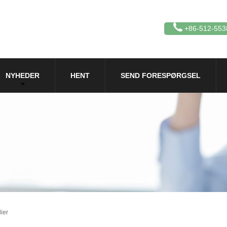
+86-512-553
NYHEDER
HENT
SEND FORESPØRGSEL
ier