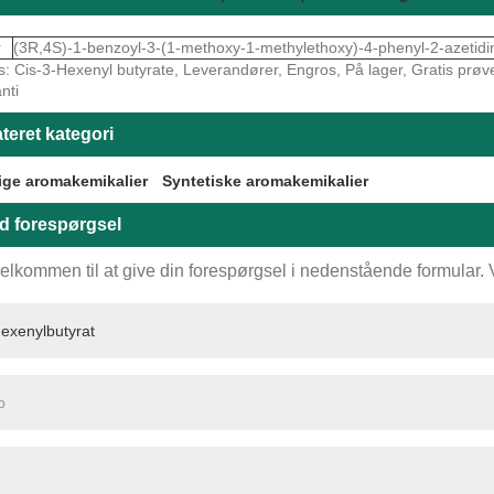
r
(3R,4S)-1-benzoyl-3-(1-methoxy-1-methylethoxy)-4-phenyl-2-azetid
: Cis-3-Hexenyl butyrate, Leverandører, Engros, På lager, Gratis prøve, 
nti
teret kategori
ige aromakemikalier
Syntetiske aromakemikalier
d forespørgsel
elkommen til at give din forespørgsel i nedenstående formular. Vi