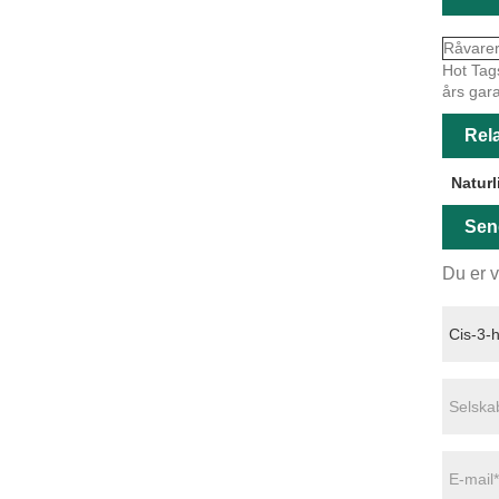
Råvare
Hot Tags
års gara
Rela
Naturl
Sen
Du er v