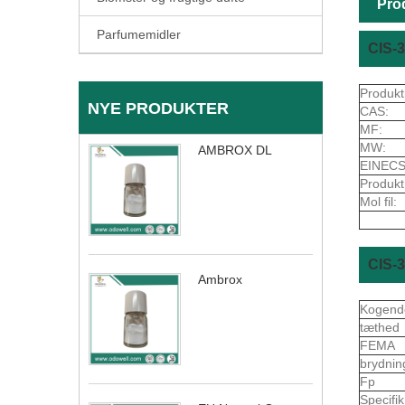
Pro
Parfumemidler
CIS-
Produkt
NYE PRODUKTER
CAS:
MF:
MW:
AMBROX DL
EINECS
Produkt
Mol fil:
CIS-
Ambrox
Kogend
tæthed
FEMA
brydnin
Fp
Specifi