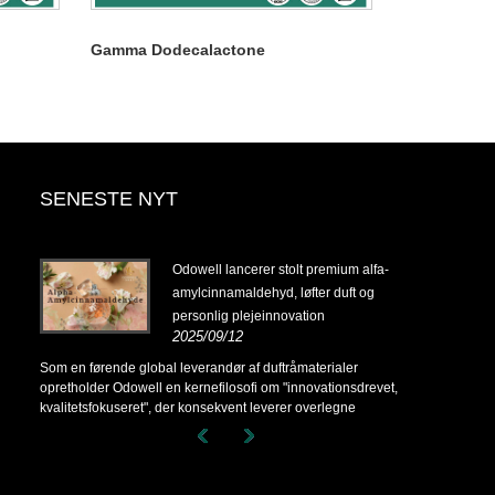
Gamma Dodecalactone
SENESTE NYT
14-
Odowell lancerer stolt premium alfa-
amylcinnamaldehyd, løfter duft og
personlig plejeinnovation
2025/09/12
14-
Som en førende global leverandør af duftråmaterialer
opretholder Odowell en kernefilosofi om "innovationsdrevet,
kvalitetsfokuseret", der konsekvent leverer overlegne
duftløsninger til kunder over hele verden.