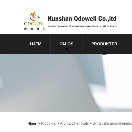
HJEM
OM OS
PRODUKTER
>
Produkter
>
Aroma Chemicals
>
Syntetiske aromakemikal
Hjem