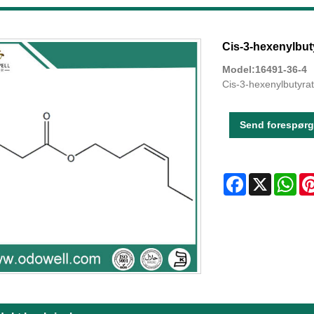
Cis-3-hexenylbut
Model:16491-36-4
Cis-3-hexenylbutyra
Send forespørg
Facebook
X
Wha