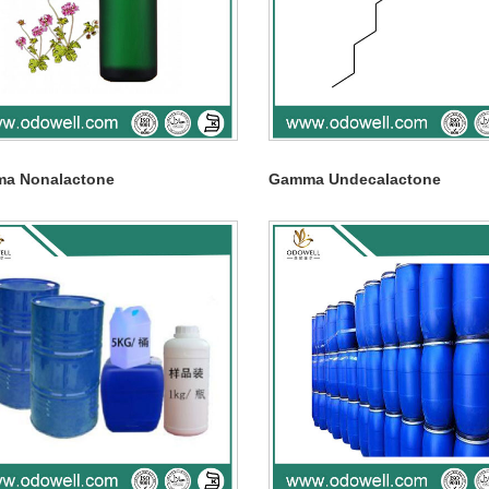
a Nonalactone
Gamma Undecalactone