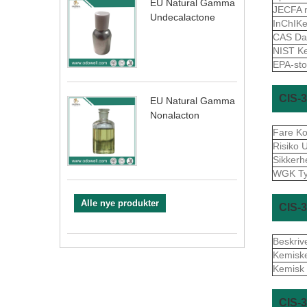
EU Natural Gamma
JECFA 
Undecalactone
InChIK
CAS Da
NIST Ke
EPA-sto
CIS-
EU Natural Gamma
Nonalacton
Fare K
Risiko
Sikker
WGK Ty
Alle nye produkter
CIS-
Beskriv
Kemisk
Kemisk
CIS-