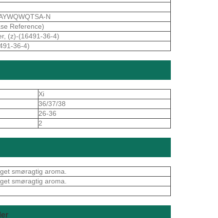
AYWQWQTSA-N
se Reference)
r, (z)-(16491-36-4)
6491-36-4)
Xi
36/37/38
26-36
2
noget smøragtig aroma.
noget smøragtig aroma.
er