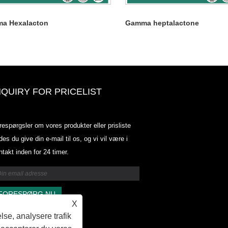
a Hexalacton
Gamma heptalactone
NQUIRY FOR PRICELIST
Odowell-markedsprisliste-2025.6.
respørgsler om vores produkter eller prisliste
2025.07.25
des du give din e-mail til os, og vi vil være i
2025/07/25
ntakt inden for 24 timer.
Odowell-markedsprisliste-2025.6.
2025.07.25
X
lse, analysere trafik