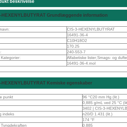
dukt beskrivelse
3-HEXENYLBUTYRAT Grundlæggende information
navn:
CIS-3-HEXENYLBUTYRAT
16491-36-4
C10H18O2
170.25
:
240-553-7
 Kategorier:
Alfabetiske lister;Smags- og duft
16491-36-4.mol
3-HEXENYLBUTYRAT Kemiske egenskaber
e punkt
96 °C20 mm Hg (lit.)
0,885 g/mL ved 25 °C (lit
3402 | CIS-3-HEXENY
g indeks
n20/D 1.431 (lit.)
174 °F
k Tyngdekraften
0.885