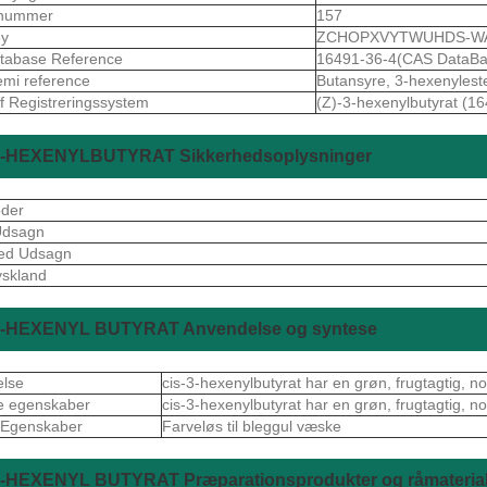
nummer
157
ey
ZCHOPXVYTWUHDS-W
tabase Reference
16491-36-4(CAS DataBa
mi reference
Butansyre, 3-hexenyleste
f Registreringssystem
(Z)-3-hexenylbutyrat (1
3-HEXENYLBUTYRAT Sikkerhedsoplysninger
oder
 Udsagn
hed Udsagn
skland
3-HEXENYL BUTYRAT Anvendelse og syntese
else
cis-3-hexenylbutyrat har en grøn, frugtagtig, 
e egenskaber
cis-3-hexenylbutyrat har en grøn, frugtagtig, 
 Egenskaber
Farveløs til bleggul væske
3-HEXENYL BUTYRAT Præparationsprodukter og råmaterial