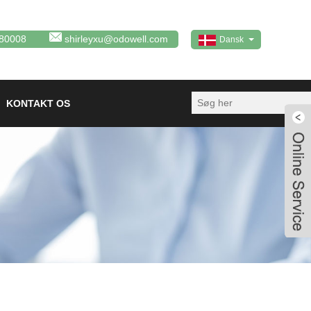
80008
shirleyxu@odowell.com
Dansk
KONTAKT OS