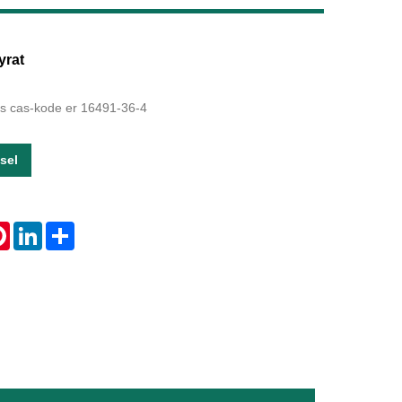
Live
yrat
ts cas-kode er 16491-36-4
sel
tsApp
Pinterest
LinkedIn
Share