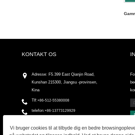
Gamm
KONTAKT OS
I
Adresse: F5.399 East Qianjin Road,
Fo
Kunshan 215300, Jiangsu -provinsen,
be
Kina
ko
Tlf:
+86-512-55380008
telefon:
+86-13773129929
E-mail:
shirleyxu@odowell.com
Vi bruger cookies til at tilbyde dig en bedre browsingopleve
Fax: +86-512-55380009