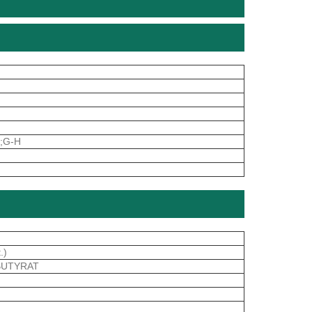
e;G-H
.)
LBUTYRAT