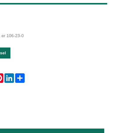
Live
e er 106-23-0
sel
tsApp
Pinterest
LinkedIn
Share