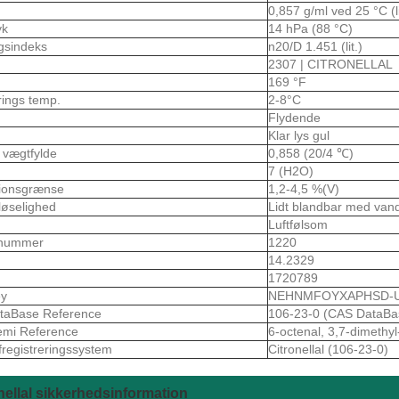
0,857 g/ml ved 25 °C (li
yk
14 hPa (88 °C)
gsindeks
n20/D 1.451 (lit.)
2307 | CITRONELLAL
169 °F
rings temp.
2-8°C
Flydende
Klar lys gul
k vægtfylde
0,858 (20/4 ℃)
7 (H2O)
sionsgrænse
1,2-4,5 %(V)
løselighed
Lidt blandbar med vand
m
Luftfølsom
nummer
1220
14.2329
1720789
ey
NEHNMFOYXAPHSD-
taBase Reference
106-23-0 (CAS DataBa
emi Reference
6-octenal, 3,7-dimethy
fregistreringssystem
Citronellal (106-23-0)
nellal sikkerhedsinformation