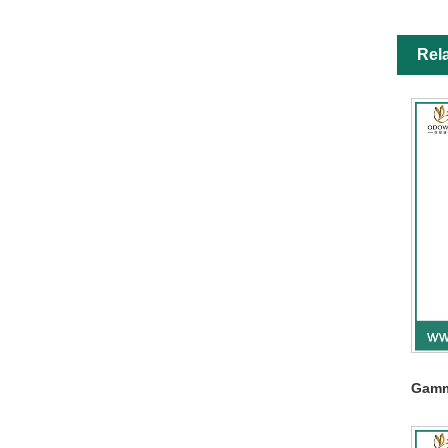
Rel
Gamm