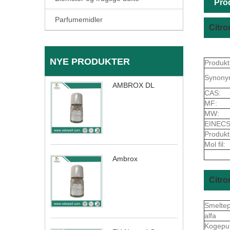
Pro
Parfumemidler
Citro
NYE PRODUKTER
Produkt
Synony
AMBROX DL
CAS:
MF:
MW:
EINECS
Produkt
Mol fil:
Ambrox
Citro
Smelte
alfa
Kogepu