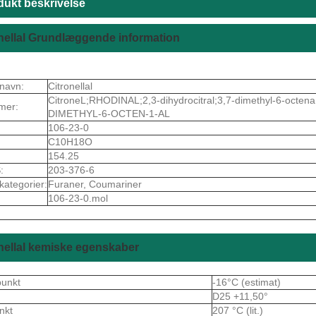
dukt beskrivelse
nellal Grundlæggende information
navn:
Citronellal
CitroneL;RHODINAL;2,3-dihydrocitral;3,7-dimethyl-6-octena;3
mer:
DIMETHYL-6-OCTEN-1-AL
106-23-0
C10H18O
154.25
:
203-376-6
kategorier:
Furaner, Coumariner
106-23-0.mol
nellal kemiske egenskaber
punkt
-16°C (estimat)
D25 +11,50°
nkt
207 °C (lit.)