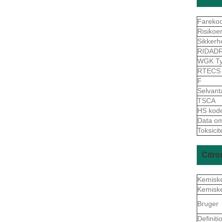
Fareko
Risikoe
Sikkerh
RIDAD
WGK Ty
RTEC
F
Selvant
TSCA
HS kod
Data om 
Toksicit
Citro
Kemisk
Kemisk
Bruger
Definiti