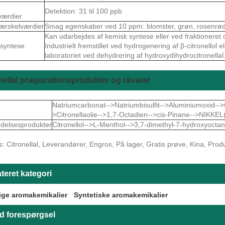
Detektion: 31 til 100 ppb
værdier
ærskelværdier
Smag egenskaber ved 10 ppm: blomster, grøn, rosenrød o
Kan udarbejdes af kemisk syntese eller ved fraktioneret des
syntese
Industrielt fremstillet ved hydrogenering af β-citronellol e
laboratoriet ved dehydrering af hydroxydihydrocitronellal
nellal præparationsprodukter og råvarer
Natriumcarbonat-->Natriumbisulfit-->Aluminiumoxid-->Ci
r
>Citronellaolie-->1,7-Octadien-->cis-Pinane-->NIKKE
delsesprodukter
Citronellol-->L-Menthol-->3,7-dimethyl-7-hydroxyoc
: Citronellal, Leverandører, Engros, På lager, Gratis prøve, Kina, Produce
teret kategori
ige aromakemikalier
Syntetiske aromakemikalier
d forespørgsel