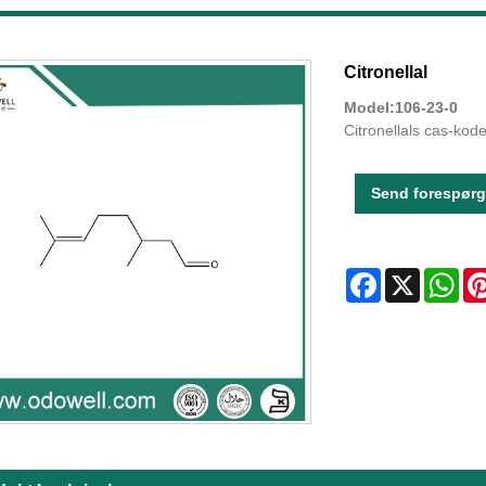
Citronellal
Model:106-23-0
Citronellals cas-kod
Send forespørg
Facebook
X
Wha