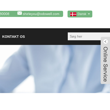
80008
shirleyxu@odowell.com
Dansk
KONTAKT OS