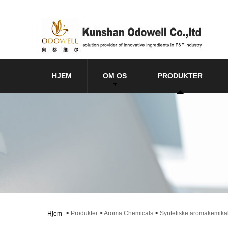
HJEM
OM OS
PRODUKTER
>
Produkter
>
Aroma Chemicals
>
Syntetiske aromakemikal
Hjem