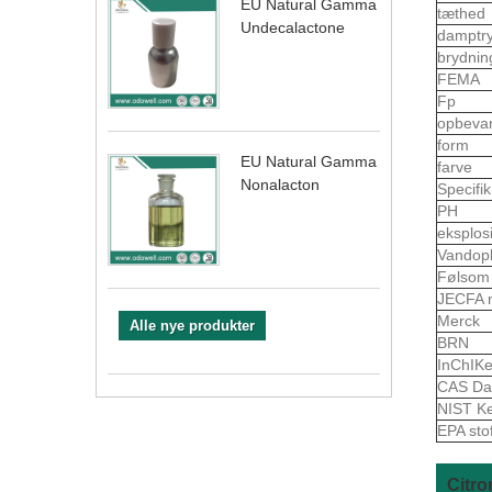
EU Natural Gamma
tæthed
Undecalactone
damptr
brydnin
FEMA
Fp
opbeva
form
EU Natural Gamma
farve
Nonalacton
Specifi
PH
eksplo
Vandop
Følso
JECFA 
Merck
Alle nye produkter
BRN
InChIK
CAS Da
NIST K
EPA sto
Citro