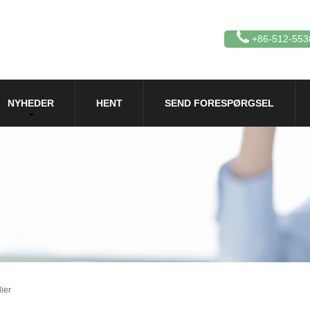
+86-512-553
NYHEDER
HENT
SEND FORESPØRGSEL
ier