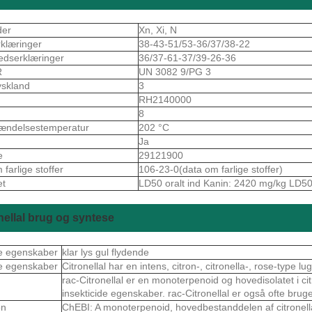
der
Xn, Xi, N
rklæringer
38-43-51/53-36/37/38-22
edserklæringer
36/37-61-37/39-26-36
R
UN 3082 9/PG 3
skland
3
S
RH2140000
8
ændelsestemperatur
202 °C
Ja
e
29121900
farlige stoffer
106-23-0(data om farlige stoffer)
et
LD50 oralt ind Kanin: 2420 mg/kg LD5
nellal brug og syntese
e egenskaber
klar lys gul flydende
e egenskaber
Citronellal har en intens, citron-, citronella-, rose-type lug
rac-Citronellal er en monoterpenoid og hovedisolatet i cit
insekticide egenskaber. rac-Citronellal er også ofte bru
on
ChEBI: A monoterpenoid, hovedbestanddelen af ​​citronella