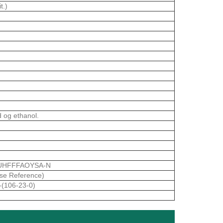
t.)
 og ethanol.
UHFFFAOYSA-N
se Reference)
l-(106-23-0)