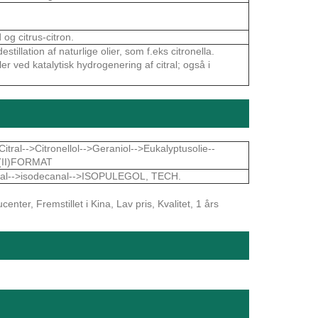
g citrus-citron.
tillation af naturlige olier, som f.eks citronella.
ller ved katalytisk hydrogenering af citral; også i
.
tral-->Citronellol-->Geraniol-->Eukalyptusolie--
L(II)FORMAT
tanal-->isodecanal-->ISOPULEGOL, TECH.
nter, Fremstillet i Kina, Lav pris, Kvalitet, 1 års