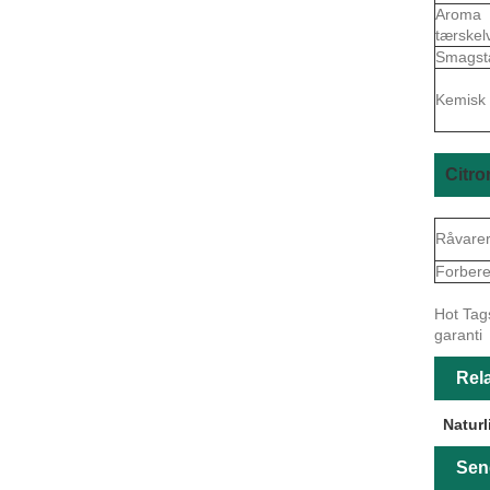
Aroma
tærskel
Smagst
Kemisk 
Citro
Råvare
Forbere
Hot Tags
garanti
Rela
Naturl
Sen