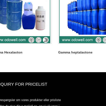
a Hexalacton
Gamma heptalactone
NQUIRY FOR PRICELIST
Odowell-markedsprisliste-2025.6.
respørgsler om vores produkter eller prisliste
2025.07.25