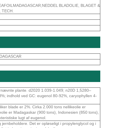
AFOILMADAGASCAR;NEDDEL BLADOLIE, BLAGET &
, TECH.
MADAGASCAR
 førnævnte plante. d2020 1.039-1.049; n20D 1,5280–
78%; indhold ved GC: eugenol 80-92%, caryophyllen 4-
liker blade er 2%. Cirka 2.000 tons nellikeolie er
keolie er Madagaskar (900 tons), Indonesien (850 tons),
teristiske lugt af eugenol.
g jernbeholdere. Det er opløseligt i propylenglycol og i