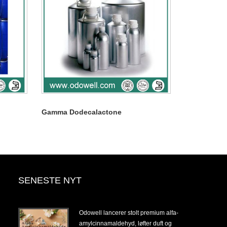
Gamma Dodecalactone
SENESTE NYT
14-
Odowell lancerer stolt premium alfa-
amylcinnamaldehyd, løfter duft og