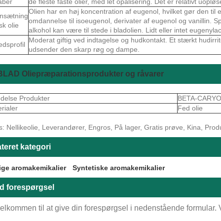
aber
de fleste faste olier, med let opalisering. Det er relativt uopløse
Olien har en høj koncentration af eugenol, hvilket gør den til 
sætning
omdannelse til isoeugenol, derivater af eugenol og vanillin.
sk olie
alkohol kan være til stede i bladolien. Lidt eller intet eugenylac
Moderat giftig ved indtagelse og hudkontakt. Et stærkt hudirr
edsprofil
udsender den skarp røg og dampe.
LAD Oliepræparationsprodukter og råvarer
delse Produkter
BETA-CARY
rialer
Fed olie
: Nellikeolie, Leverandører, Engros, På lager, Gratis prøve, Kina, Produc
teret kategori
ige aromakemikalier
Syntetiske aromakemikalier
d forespørgsel
elkommen til at give din forespørgsel i nedenstående formular. Vi