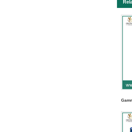
Rel
Gamm