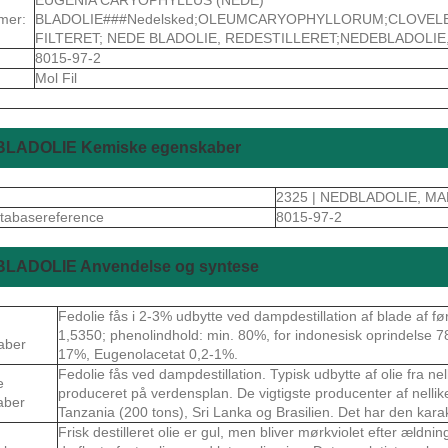
mer:
BLADOLIE###Nedelsked;OLEUMCARYOPHYLLORUM;CLOVELE
FILTERET; NEDE BLADOLIE, REDESTILLERET;NEDEBLADOLIE
8015-97-2
Mol Fil
LADOLIE Kemiske egenskaber
2325 | NEDBLADOLIE, 
tabasereference
8015-97-2
LADOLIE Anvendelse og syntese
Fedolie fås i 2-3% udbytte ved dampdestillation af blade af
1,5350; phenolindhold: min. 80%, for indonesisk oprindelse 
aber
17%, Eugenolacetat 0,2-1%.
Fedolie fås ved dampdestillation. Typisk udbytte af olie fra nel
e
produceret på verdensplan. De vigtigste producenter af nelli
aber
Tanzania (200 tons), Sri Lanka og Brasilien. Det har den karak
Frisk destilleret olie er gul, men bliver mørkviolet efter ældnin