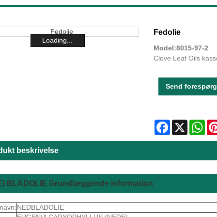
Fedolie
Loading...
Model:8015-97-2
Clove Leaf Oils kas
Send forespørg
Facebook
X
Wha
dukt beskrivelse
) BLADOLIE Grundlæggende information
navn:
NEDBLADOLIE
EUGENIA CARYOPHYLLUS (NEDE)