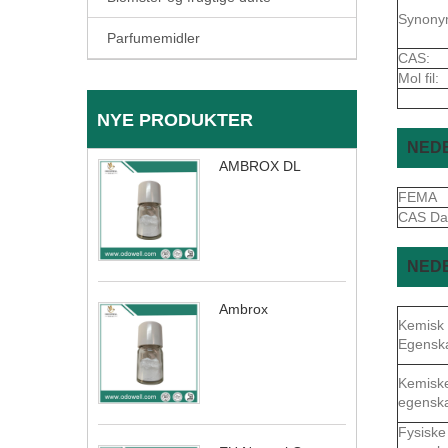
Synony
Parfumemidler
CAS:
Mol fil:
NYE PRODUKTER
NEDB
AMBROX DL
FEMA
CAS Da
NEDB
Ambrox
Kemisk
Egensk
Kemisk
egensk
Fysiske