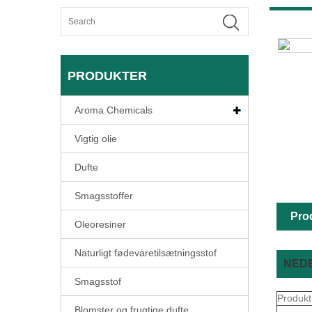
PRODUKTER
Aroma Chemicals
Vigtig olie
Dufte
Smagsstoffer
Pro
Oleoresiner
Naturligt fødevaretilsætningsstof
NEDE
Smagsstof
Produkt
Blomster og frugtige dufte