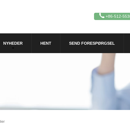
+86-512-553
NYHEDER
HENT
SEND FORESPØRGSEL
ier