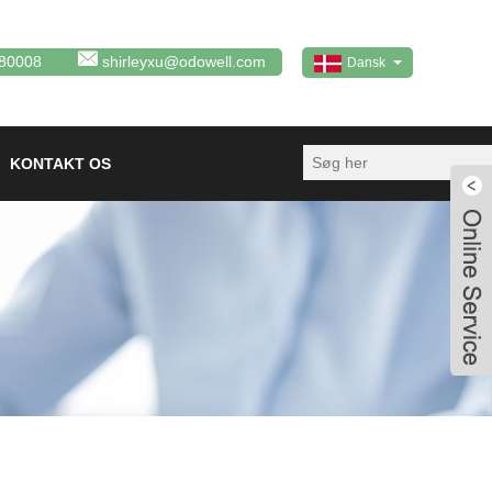
80008
shirleyxu@odowell.com
Dansk
KONTAKT OS