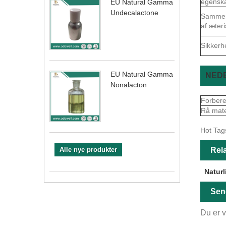
egensk
EU Natural Gamma
Undecalactone
Sammen
af æteri
Sikkerh
EU Natural Gamma
NEDB
Nonalacton
Forbere
Rå mate
Hot Tags
Rela
Alle nye produkter
Naturl
Sen
Du er v