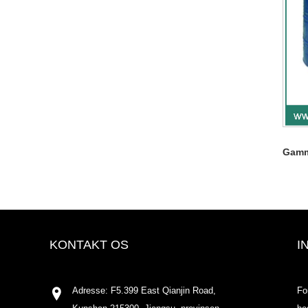
Gamm
KONTAKT OS
I
Adresse: F5.399 East Qianjin Road,
Fo