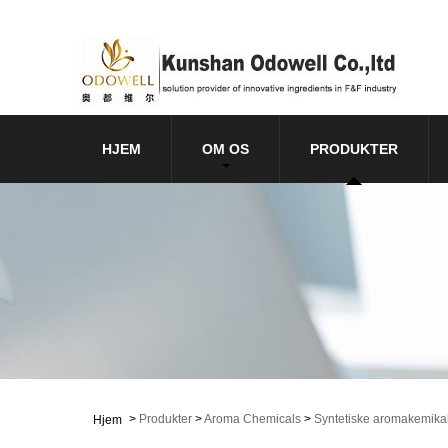
HJEM
OM OS
PRODUKTER
>
Produkter
>
Aroma Chemicals
>
Syntetiske aromakemikal
Hjem