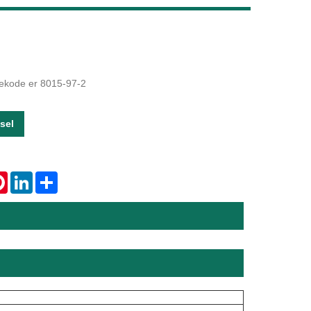
Live
sekode er 8015-97-2
sel
tsApp
Pinterest
LinkedIn
Share