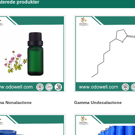
aterede produkter
a Nonalactone
Gamma Undecalactone