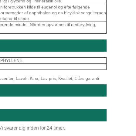
ligt i glycerin og i mineralsk olie.
en foretrukken kilde til eugenol og efterfølgende
 Spormængder af naphthalen og en bicyklisk sesquiterpen
etat er til stede.
iterende middel. Når den opvarmes til nedbrydning,
OPHYLLENE
enter, Lavet i Kina, Lav pris, Kvalitet, 1 års garanti
 svarer dig inden for 24 timer.