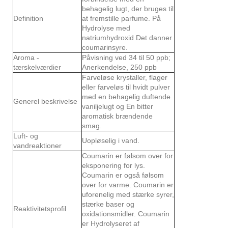
behagelig lugt, der bruges til
Definition
at fremstille parfume. På
Hydrolyse med
natriumhydroxid Det danner
coumarinsyre.
Aroma -
Påvisning ved 34 til 50 ppb;
tærskelværdier
Anerkendelse, 250 ppb
Farveløse krystaller, flager
eller farveløs til hvidt pulver
med en behagelig duftende
Generel beskrivelse
vaniljelugt og En bitter
aromatisk brændende
smag.
Luft- og
Uopløselig i vand.
vandreaktioner
Coumarin er følsom over for
eksponering for lys.
Coumarin er også følsom
over for varme. Coumarin er
uforenelig med stærke syrer,
stærke baser og
Reaktivitetsprofil
oxidationsmidler. Coumarin
er Hydrolyseret af