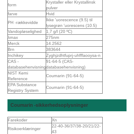
Krystaller eller Krystallinsk
form
pulver
farve
Hvid
Ikke 'uorescence (9.5) til
PH -rækkevidde
lysegrøn 'uorescens (10.5)
Vandopløselighed
1,7 g/l (20 ºC)
λmax
275nm
Merck
14.2562
Brn
383644
Inchikey
Zyghjzdhtfuprj-uhfffaooysa-n
CAS -
91-64-5 (CAS-
databasehenvisning
databasehenvisning)
NIST Kemi
Coumarin (91-64-5)
Reference
EPA Substance
Coumarin (91-64-5)
Registry System
Coumarin -sikkerhedsoplysninger
Farekoder
Xn
22-40-36/37/38-20/21/22-
Risikoerklæringer
43