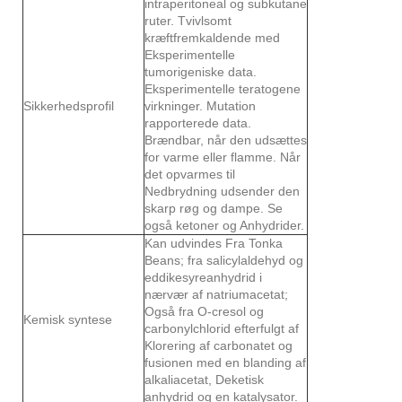
intraperitoneal og subkutane
ruter. Tvivlsomt
kræftfremkaldende med
Eksperimentelle
tumorigeniske data.
Eksperimentelle teratogene
Sikkerhedsprofil
virkninger. Mutation
rapporterede data.
Brændbar, når den udsættes
for varme eller flamme. Når
det opvarmes til
Nedbrydning udsender den
skarp røg og dampe. Se
også ketoner og Anhydrider.
Kan udvindes Fra Tonka
Beans; fra salicylaldehyd og
eddikesyreanhydrid i
nærvær af natriumacetat;
Også fra O-cresol og
Kemisk syntese
carbonylchlorid efterfulgt af
Klorering af carbonatet og
fusionen med en blanding af
alkaliacetat, Deketisk
anhydrid og en katalysator.