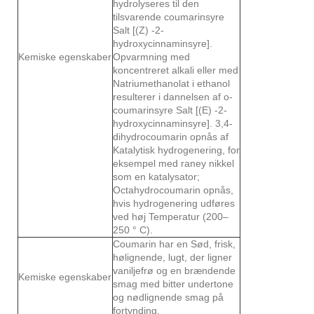
hydrolyseres til den
tilsvarende coumarinsyre
Salt [(Z) -2-
hydroxycinnaminsyre].
Kemiske egenskaber
Opvarmning med
koncentreret alkali eller med
Natriumethanolat i ethanol
resulterer i dannelsen af ​​o-
coumarinsyre Salt [(E) -2-
hydroxycinnaminsyre]. 3,4-
dihydrocoumarin opnås af
Katalytisk hydrogenering, for
eksempel med raney nikkel
som en katalysator;
Octahydrocoumarin opnås,
hvis hydrogenering udføres
ved høj Temperatur (200–
250 ° C).
Coumarin har en Sød, frisk,
hølignende, lugt, der ligner
vaniljefrø og en brændende
Kemiske egenskaber
smag med bitter undertone
og nødlignende smag på
fortynding.