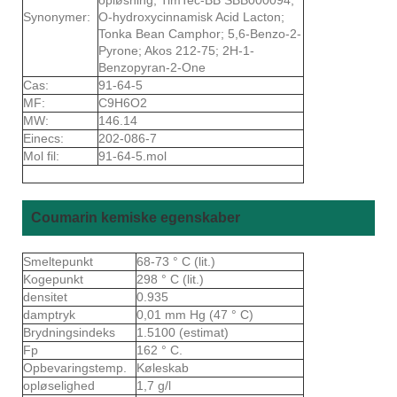
Synonymer:
O-hydroxycinnamisk Acid Lacton;
Tonka Bean Camphor; 5,6-Benzo-2-
Pyrone; Akos 212-75; 2H-1-
Benzopyran-2-One
Cas:
91-64-5
MF:
C9H6O2
MW:
146.14
Einecs:
202-086-7
Mol fil:
91-64-5.mol
Coumarin kemiske egenskaber
Smeltepunkt
68-73 ° C (lit.)
Kogepunkt
298 ° C (lit.)
densitet
0.935
damptryk
0,01 mm Hg (47 ° C)
Brydningsindeks
1.5100 (estimat)
Fp
162 ° C.
Opbevaringstemp.
Køleskab
opløselighed
1,7 g/l