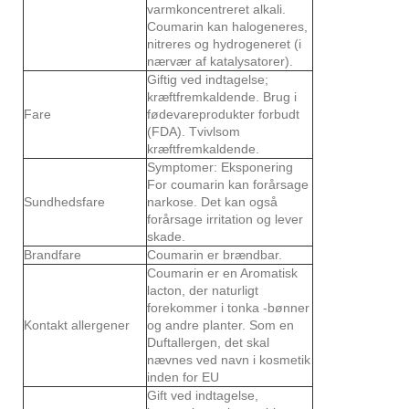
varmkoncentreret alkali.
Coumarin kan halogeneres,
nitreres og hydrogeneret (i
nærvær af katalysatorer).
Giftig ved indtagelse;
kræftfremkaldende. Brug i
Fare
fødevareprodukter forbudt
(FDA). Tvivlsom
kræftfremkaldende.
Symptomer: Eksponering
For coumarin kan forårsage
Sundhedsfare
narkose. Det kan også
forårsage irritation og lever
skade.
Brandfare
Coumarin er brændbar.
Coumarin er en Aromatisk
lacton, der naturligt
forekommer i tonka -bønner
Kontakt allergener
og andre planter. Som en
Duftallergen, det skal
nævnes ved navn i kosmetik
inden for EU
Gift ved indtagelse,