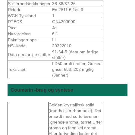
Sikkerhedserklæringer
36-36/37-26
Ridadr
En 2811 6.1/s. 3
WGK Tyskland
1
RTECS
GN4200000
Tsca
Ja
Hazardclass
6.1
Pakninggruppe
III
HS -kode
29322010
91-64-5 (data om farlige
Data om farlige stoffer
stoffer)
LD50 oralt i rotter, Guinea
Toksicitet
grise: 680, 202 mg/kg
(Jenner)
Coumarin -brug og syntese
Golden krystallinsk solid
(fronds eller rhomboid); Det
er sødt med sorte bønner-
lignende aroma, tørret Urter
aroma og fennikel aroma.
Efter fortynding lugter det