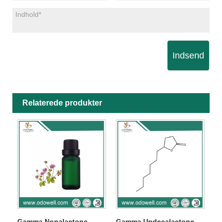
Indsend
Relaterede produkter
Gamma Nonalactone
Gamma Undecalactone