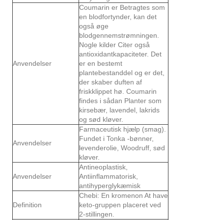
Coumarin er Betragtes som
en blodfortynder, kan det
også øge
blodgennemstrømningen.
Nogle kilder Citer også
antioxidantkapaciteter. Det
Anvendelser
er en bestemt
plantebestanddel og er det,
der skaber duften af ​​
friskklippet hø. Coumarin
findes i sådan Planter som
kirsebær, lavendel, lakrids
og sød kløver.
Farmaceutisk hjælp (smag).
Fundet i Tonka -bønner,
Anvendelser
levenderolie, Woodruff, sød
kløver.
Antineoplastisk,
Anvendelser
Antiinflammatorisk,
antihyperglykæmisk
Chebi: En kromenon At have
Definition
keto-gruppen placeret ved
2-stillingen.