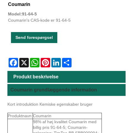
Coumarin
Model:91-64-5
Coumarin's CAS-kode er 91-64-5
Send forespørgsel
Facebook
X
WhatsApp
Pinterest
LinkedIn
Share
Produkt beskrivelse
Coumarin grundlæggende information
Kort introduktion Kemiske egenskaber bruger
Produktnavn:
Coumarin
98% af høj kvalitet Coumarin med
billig pris 91-64-5; Coumarin-
opløsning; TimTec-BB SBB000094;