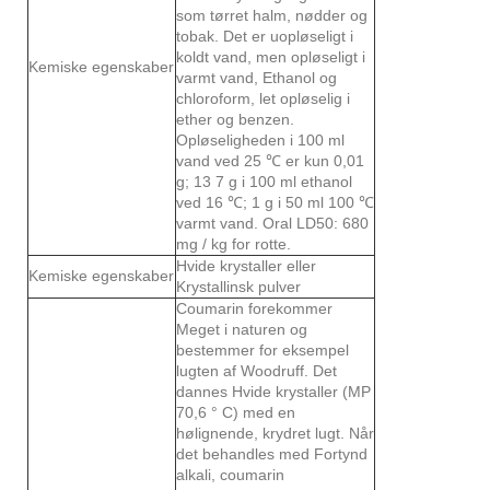
som tørret halm, nødder og
tobak. Det er uopløseligt i
koldt vand, men opløseligt i
Kemiske egenskaber
varmt vand, Ethanol og
chloroform, let opløselig i
ether og benzen.
Opløseligheden i 100 ml
vand ved 25 ℃ er kun 0,01
g; 13 7 g i 100 ml ethanol
ved 16 ℃; 1 g i 50 ml 100 ℃
varmt vand. Oral LD50: 680
mg / kg for rotte.
Hvide krystaller eller
Kemiske egenskaber
Krystallinsk pulver
Coumarin forekommer
Meget i naturen og
bestemmer for eksempel
lugten af ​​Woodruff. Det
dannes Hvide krystaller (MP
70,6 ° C) med en
hølignende, krydret lugt. Når
det behandles med Fortynd
alkali, coumarin