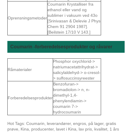
Coumarin Krystalliser fra
ethanol eller vand og
sublimer i vakuum ved 43o
Oprensningsmetoder
[Srinivasan & Delevie J Phys
Chem 91 2904 1987].
[Beilstein 17/10 V 143.]
Coumarin -forberedelsesprodukter og råvarer
Phosphor oxychlorid->
natriumacetattrihydrat->
Råmaterialer
salicylaldehyd-> o-cresol-
> sulfosuccinsyreester
Benzofuran->
bromadiolon-> n, n-
dimethyl-1,4-
Forberedelsesprodukter
phenylendiamin->
coumarin 7->
hydrocoumarin
Hot Tags: Coumarin, leverandører, engros, på lager, gratis
prøve, Kina, producenter, lavet i Kina, lav pris, kvalitet, 1 års