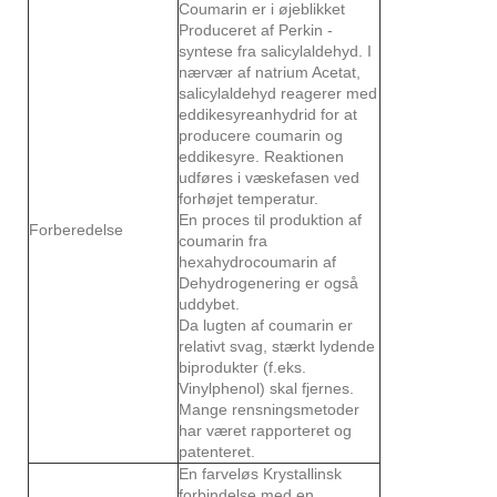
Coumarin er i øjeblikket
Produceret af Perkin -
syntese fra salicylaldehyd. I
nærvær af natrium Acetat,
salicylaldehyd reagerer med
eddikesyreanhydrid for at
producere coumarin og
eddikesyre. Reaktionen
udføres i væskefasen ved
forhøjet temperatur.
En proces til produktion af
Forberedelse
coumarin fra
hexahydrocoumarin af
Dehydrogenering er også
uddybet.
Da lugten af ​​coumarin er
relativt svag, stærkt lydende
biprodukter (f.eks.
Vinylphenol) skal fjernes.
Mange rensningsmetoder
har været rapporteret og
patenteret.
En farveløs Krystallinsk
forbindelse med en