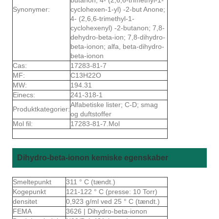
Synonymer:
cyclohexen-1-yl) -2-but Anone;
4- (2,6,6-trimethyl-1-
cyclohexenyl) -2-butanon; 7,8-
dehydro-beta-ion; 7,8-dihydro-
beta-ionon; alfa, beta-dihydro-
beta-ionon
Cas:
17283-81-7
MF:
C13H22O
MW:
194.31
Einecs:
241-318-1
Alfabetiske lister; C-D; smag
Produktkategorier:
og duftstoffer
Mol fil:
17283-81-7.Mol
Dihydro-beta-ionon kemiske egenskaber
Smeltepunkt
311 ° C (tændt.)
Kogepunkt
121-122 ° C (presse: 10 Torr)
densitet
0,923 g/ml ved 25 ° C (tændt.)
FEMA
3626 | Dihydro-beta-ionon