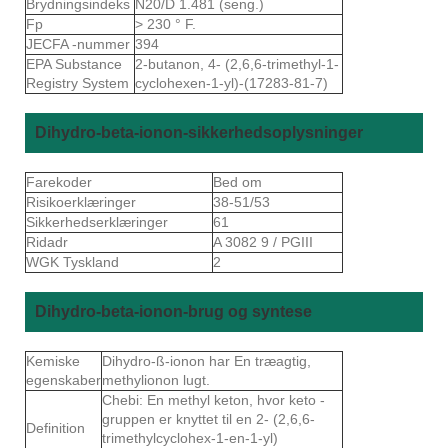
Brydningsindeks
N20/D 1.481 (seng.)
Fp
> 230 ° F.
JECFA -nummer
394
EPA Substance
2-butanon, 4- (2,6,6-trimethyl-1-
Registry System
cyclohexen-1-yl)-(17283-81-7)
Dihydro-beta-ionon-sikkerhedsoplysninger
Farekoder
Bed om
Risikoerklæringer
38-51/53
Sikkerhedserklæringer
61
Ridadr
A 3082 9 / PGIII
WGK Tyskland
2
Dihydro-beta-ionon-brug og syntese
Kemiske
Dihydro-ß-ionon har En træagtig,
egenskaber
methylionon lugt.
Chebi: En methyl keton, hvor keto -
gruppen er knyttet til en 2- (2,6,6-
Definition
trimethylcyclohex-1-en-1-yl)