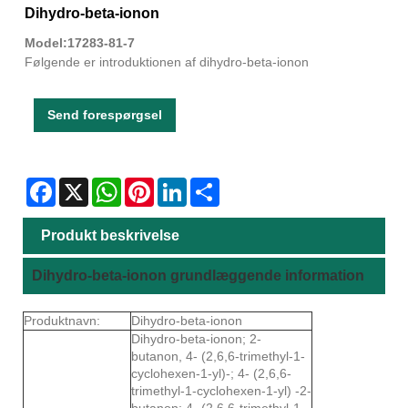
Dihydro-beta-ionon
Model:17283-81-7
Følgende er introduktionen af ​​dihydro-beta-ionon
Send forespørgsel
Facebook
X
WhatsApp
Pinterest
LinkedIn
Share
Produkt beskrivelse
Dihydro-beta-ionon grundlæggende information
Produktnavn:
Dihydro-beta-ionon
Dihydro-beta-ionon; 2-
butanon, 4- (2,6,6-trimethyl-1-
cyclohexen-1-yl)-; 4- (2,6,6-
trimethyl-1-cyclohexen-1-yl) -2-
butanon; 4- (2,6,6-trimethyl-1-