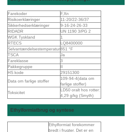
Farekoder
F,Xn
Risikoerklæringer
11-20/22-36/37
Sikkerhedserklæringer
9-16-24-26-33
RIDADR
UN 1190 3/PG 2
WGK Tyskland
1
RTECS
LQ8400000
Selvantændelsestemperatur
851 °F
TSCA
Ja
Fareklasse
3
Pakkegruppe
II
HS kode
29151300
109-94-4(data om
Data om farlige stoffer
farlige stoffer)
LD50 oralt hos rotter:
Toksicitet
4,29 g/kg (Smyth)
Ethylformiatbrug og syntese
Ethylformiat forekommer
bredt i frugter. Det er en