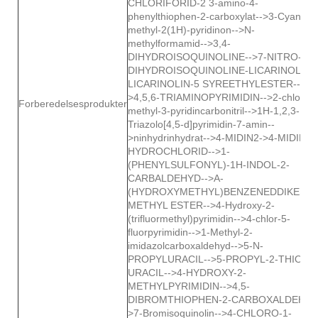
CHLORIFORID-2 3-amino-4-
phenylthiophen-2-carboxylat-->3-Cyano-6
methyl-2(1H)-pyridinon-->N-
methylformamid-->3,4-
DIHYDROISOQUINOLINE-->7-NITRO-3,4
DIHYDROISOQUINOLINE-LICARINOLIN-
LICARINOLIN-5 SYREETHYLESTER--
>4,5,6-TRIAMINOPYRIMIDIN-->2-chlor-6-
Forberedelsesprodukter
methyl-3-pyridincarbonitril-->1H-1,2,3-
Triazolo[4,5-d]pyrimidin-7-amin--
>ninhydrinhydrat-->4-MIDIN2->4-MIDIN2
HYDROCHLORID-->1-
(PHENYLSULFONYL)-1H-INDOL-2-
CARBALDEHYD-->A-
(HYDROXYMETHYL)BENZENEDDIKESY
METHYL ESTER-->4-Hydroxy-2-
(trifluormethyl)pyrimidin-->4-chlor-5-
fluorpyrimidin-->1-Methyl-2-
imidazolcarboxaldehyd-->5-N-
PROPYLURACIL-->5-PROPYL-2-THIO
URACIL-->4-HYDROXY-2-
METHYLPYRIMIDIN-->4,5-
DIBROMTHIOPHEN-2-CARBOXALDEHYD
>7-Bromisoquinolin-->4-CHLORO-1-