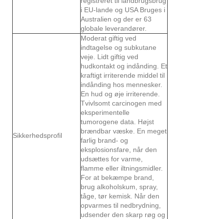
registreret til landbrugsbrug
i EU-lande og USA Bruges i
Australien og der er 63
globale leverandører.
Moderat giftig ved
indtagelse og subkutane
veje. Lidt giftig ved
hudkontakt og indånding. Et
kraftigt irriterende middel til
indånding hos mennesker.
En hud og øje irriterende.
Tvivlsomt carcinogen med
eksperimentelle
tumorogene data. Højst
brændbar væske. En meget
Sikkerhedsprofil
farlig brand- og
eksplosionsfare, når den
udsættes for varme,
flamme eller iltningsmidler.
For at bekæmpe brand,
brug alkoholskum, spray,
tåge, tør kemisk. Når den
opvarmes til nedbrydning,
udsender den skarp røg og