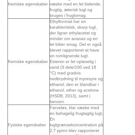
Kemiske egenskaber
væske med en let bidende,
frugtig, æterisk lugt og
bruges i frugtsmag.
Ethylformiat har en
karakteristisk, skarp lugt,
der ligner ethylacetat og
minder om ananas og en
let bitter smag. Det er også
blevet rapporteret at have
en romlignende lugt.
Kemiske egenskaber
Esteren er let opløselig i
vand (9 dele/100 ved 18
°C) med gradvis
nedbrydning til myresyre og
ethanol; den er blandbar i
ethanol, ether og acetone
(HSDB, 2013), samt i
benzen.
Farveløs, klar væske med
en behagelig frugtagtig lugt.
En
Fysiske egenskaber
lugtgrænsekoncentration på
2,7 ppmv blev rapporteret