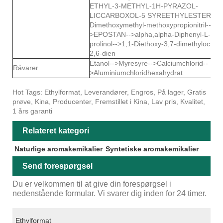
ETHYL-3-METHYL-1H-PYRAZOL-
LICCARBOXOL-5 SYREETHYLESTER-->α
Dimethoxymethyl-methoxypropionitril--
>EPOSTAN-->alpha,alpha-Diphenyl-L-
prolinol-->1,1-Diethoxy-3,7-dimethylocta-
2,6-dien
Etanol-->Myresyre-->Calciumchlorid--
Råvarer
>Aluminiumchloridhexahydrat
Hot Tags: Ethylformat, Leverandører, Engros, På lager, Gratis
prøve, Kina, Producenter, Fremstillet i Kina, Lav pris, Kvalitet,
1 års garanti
Relateret kategori
Naturlige aromakemikalier
Syntetiske aromakemikalier
Send forespørgsel
Du er velkommen til at give din forespørgsel i
nedenstående formular. Vi svarer dig inden for 24 timer.