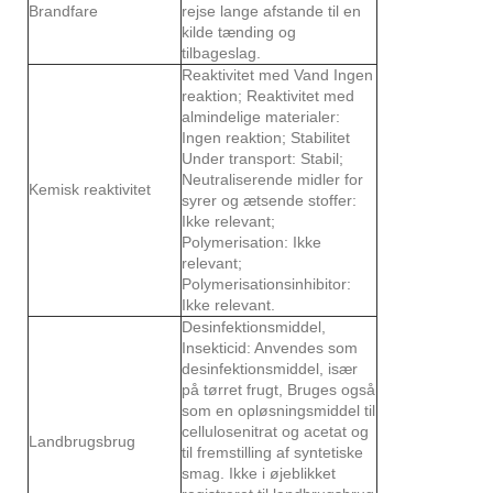
Brandfare
rejse lange afstande til en
kilde tænding og
tilbageslag.
Reaktivitet med Vand Ingen
reaktion; Reaktivitet med
almindelige materialer:
Ingen reaktion; Stabilitet
Under transport: Stabil;
Neutraliserende midler for
Kemisk reaktivitet
syrer og ætsende stoffer:
Ikke relevant;
Polymerisation: Ikke
relevant;
Polymerisationsinhibitor:
Ikke relevant.
Desinfektionsmiddel,
Insekticid: Anvendes som
desinfektionsmiddel, især
på tørret frugt, Bruges også
som en opløsningsmiddel til
cellulosenitrat og acetat og
Landbrugsbrug
til fremstilling af syntetiske
smag. Ikke i øjeblikket