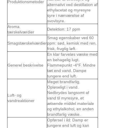
Produktionsmetoder
alternativt ved destillation af
ethylacetat og myresyre
syre i nærværelse af
svovlsyre.
Aroma
Detektion: 17 ppm
tærskelværdier
Smag egenskaber ved 60
Smagstærskelværdier
ppm: sød, kemisk med ren,
frisk, frugtig løft.
En klar farveløs væske med
en behagelig lugt.
Generel beskrivelse
Flammepunkt -4°F. Mindre
tæt end vand. Dampe
tungere end luft.
Meget brandfarlig.
Opløseligt i vand.
Nedbrydes langsomt af
Luft- og
vand til myresyre, et
vandreaktioner
ætsende middel materiale
og ethylalkohol, en anden
brandfarlig væske.
Opførsel i ild: Damp er
tungere end luft og kan