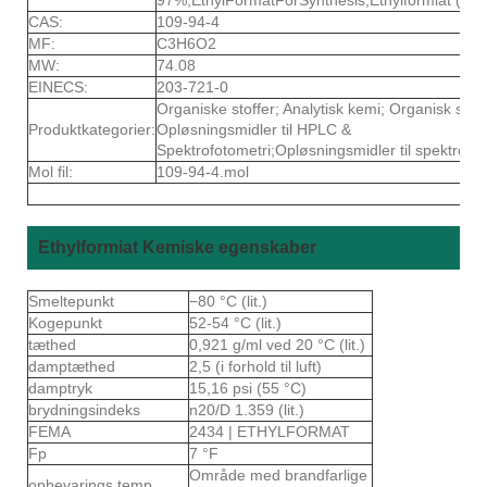
CAS:
109-94-4
MF:
C3H6O2
MW:
74.08
EINECS:
203-721-0
Organiske stoffer; Analytisk kemi; Organisk synt
Produktkategorier:
Opløsningsmidler til HPLC &
Spektrofotometri;Opløsningsmidler til spektrofot
Mol fil:
109-94-4.mol
Ethylformiat Kemiske egenskaber
Smeltepunkt
−80 °C (lit.)
Kogepunkt
52-54 °C (lit.)
tæthed
0,921 g/ml ved 20 °C (lit.)
damptæthed
2,5 (i forhold til luft)
damptryk
15,16 psi (55 °C)
brydningsindeks
n20/D 1.359 (lit.)
FEMA
2434 | ETHYLFORMAT
Fp
7 °F
Område med brandfarlige
opbevarings temp.