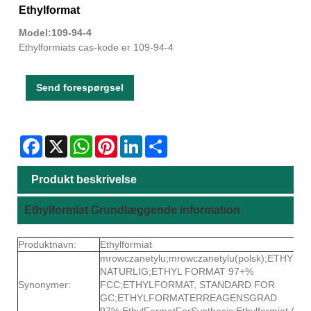
Ethylformat
Model:109-94-4
Ethylformiats cas-kode er 109-94-4
Send forespørgsel
Facebook
X
WhatsApp
Pinterest
LinkedIn
Share
Produkt beskrivelse
Ethylformiat Grundlæggende information
Produktnavn:
Ethylformiat
mrowczanetylu;mrowczanetylu(polsk);ETHYL
NATURLIG;ETHYL FORMAT 97+%
Synonymer:
FCC;ETHYLFORMAT, STANDARD FOR
GC;ETHYLFORMATERREAGENSGRAD
97%;EthylFormatForSynthesis;Ethylformiat (tekn