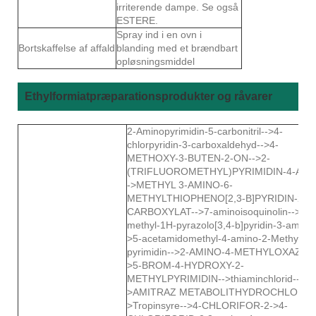
irriterende dampe. Se også
ESTERE.
Spray ind i en ovn i
Bortskaffelse af affald
blanding med et brændbart
opløsningsmiddel
Ethylformiatpræparationsprodukter og råvarer
2-Aminopyrimidin-5-carbonitril-->4-
chlorpyridin-3-carboxaldehyd-->4-
METHOXY-3-BUTEN-2-ON-->2-
(TRIFLUOROMETHYL)PYRIMIDIN-4-AMI
->METHYL 3-AMINO-6-
METHYLTHIOPHENO[2,3-B]PYRIDIN-2-
CARBOXYLAT-->7-aminoisoquinolin-->6-
methyl-1H-pyrazolo[3,4-b]pyridin-3-amin--
>5-acetamidomethyl-4-amino-2-Methyl
pyrimidin-->2-AMINO-4-METHYLOXAZOL
>5-BROM-4-HYDROXY-2-
METHYLPYRIMIDIN-->thiaminchlorid--
>AMITRAZ METABOLITHYDROCHLORID-
>Tropinsyre-->4-CHLORIFOR-2->4-