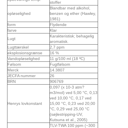
stoffer
Blandbar med alkohol,
opløselighed
benzen og ether (Hawley,
1981)
form
Flydende
farve
Klar
Karakteristisk; behagelig
Lugt
aromatisk.
Lugttærskel
2,7 ppm
eksplosionsgrænse
16 %
Vandopløselighed
11 g/100 ml (18 ºC)
Følsom
Fugtfølsom
Merck
14.3807
JECFA nummer
26
BRN
906769
0,097 (x 10-3 atm?
m3/mol) ved 5,00 °C, 0,13
ved 10,00 °C, 0,17 ved
Henrys lovkonstant
15,00 °C, 0,23 ved 20,00
°C, 0,29 ved 25,00 °C
(søjlestripping-UV,
Kutsuna et al., 2005)
TLV-TWA 100 ppm (~300