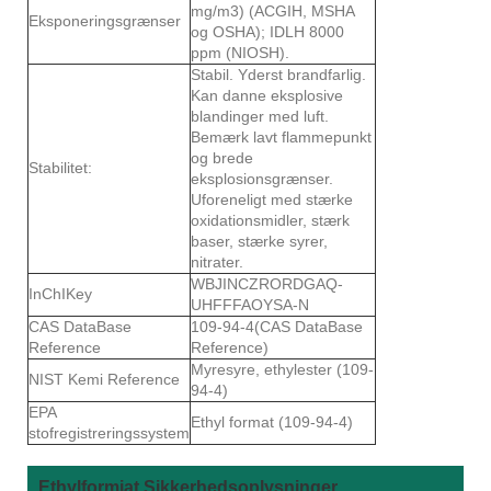
mg/m3) (ACGIH, MSHA
Eksponeringsgrænser
og OSHA); IDLH 8000
ppm (NIOSH).
Stabil. Yderst brandfarlig.
Kan danne eksplosive
blandinger med luft.
Bemærk lavt flammepunkt
og brede
Stabilitet:
eksplosionsgrænser.
Uforeneligt med stærke
oxidationsmidler, stærk
baser, stærke syrer,
nitrater.
WBJINCZRORDGAQ-
InChIKey
UHFFFAOYSA-N
CAS DataBase
109-94-4(CAS DataBase
Reference
Reference)
Myresyre, ethylester (109-
NIST Kemi Reference
94-4)
EPA
Ethyl format (109-94-4)
stofregistreringssystem
Ethylformiat Sikkerhedsoplysninger