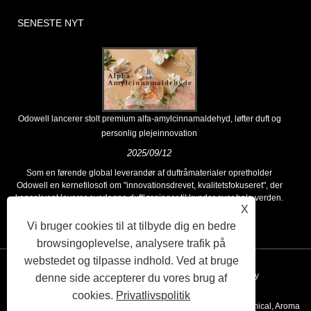
SENESTE NYT
Odowell lancerer stolt premium alfa-amylcinnamaldehyd, løfter duft og
personlig plejeinnovation
2025/09/12
Som en førende global leverandør af duftråmaterialer opretholder
Odowell en kernefilosofi om "innovationsdrevet, kvalitetsfokuseret", der
konsekvent leverer overlegne duftløsninger til kunder over hele verden.
X
Vi bruger cookies til at tilbyde dig en bedre
browsingoplevelse, analysere trafik på
webstedet og tilpasse indhold. Ved at bruge
Links
Sitemap
RSS
XML
Privacy Policy
denne side accepterer du vores brug af
cookies.
Privatlivspolitik
Copyright © 2020 Kunshan Odowell co., Ltd - China Aroma Chemical, Aroma