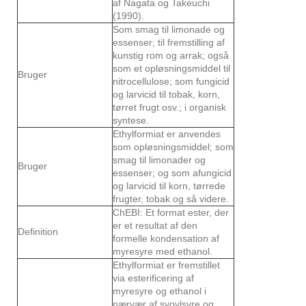
af Nagata og Takeuchi
(1990).
Som smag til limonade og
essenser; til fremstilling af
kunstig rom og arrak; også
som et opløsningsmiddel til
Bruger
nitrocellulose; som fungicid
og larvicid til tobak, korn,
tørret frugt osv.; i organisk
syntese.
Ethylformiat er anvendes
som opløsningsmiddel; som
smag til limonader og
Bruger
essenser; og som afungicid
og larvicid til korn, tørrede
frugter, tobak og så videre.
ChEBI: Et format ester, der
er et resultat af den
Definition
formelle kondensation af
myresyre med ethanol.
Ethylformiat er fremstillet
via esterificering af
myresyre og ethanol i
nærvær af svovlsyre og