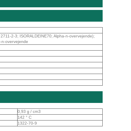
-2-3; ISORALDEINE70; Alpha-n-overvejende);
fa-n-overvejende
0,93 g / cm3
142 ° C
1322-70-9