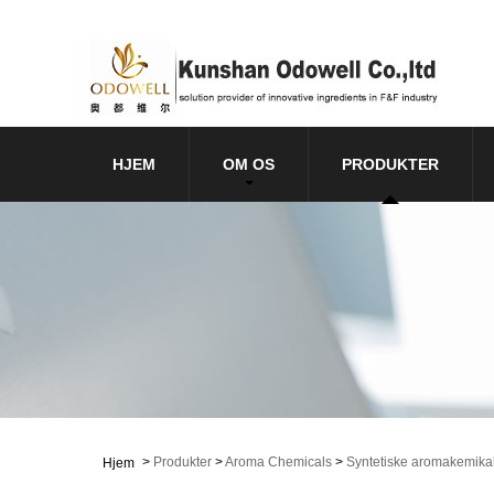
HJEM
OM OS
PRODUKTER
>
Produkter
>
Aroma Chemicals
>
Syntetiske aromakemikal
Hjem