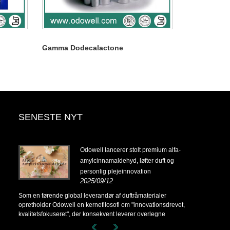
Gamma Dodecalactone
SENESTE NYT
14-
Odowell lancerer stolt premium alfa-
amylcinnamaldehyd, løfter duft og
personlig plejeinnovation
2025/09/12
14-
Som en førende global leverandør af duftråmaterialer
opretholder Odowell en kernefilosofi om "innovationsdrevet,
kvalitetsfokuseret", der konsekvent leverer overlegne
duftløsninger til kunder over hele verden.