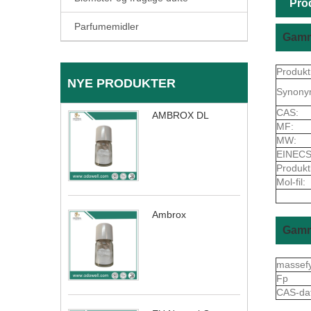
Pro
Parfumemidler
Gamm
Produkt
NYE PRODUKTER
Synony
CAS:
AMBROX DL
MF:
MW:
EINECS
Produkt
Mol-fil:
Ambrox
Gamm
massef
Fp
CAS-da