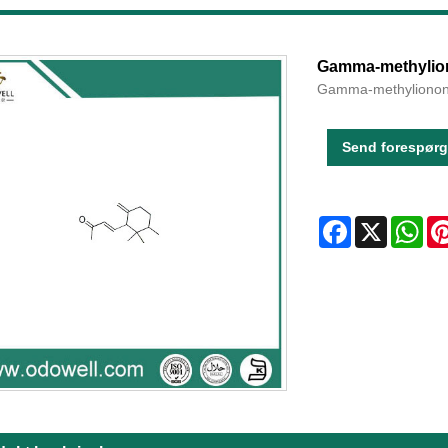
Gamma-methylio
Gamma-methylionons
Send forespørg
Facebook
X
Wha