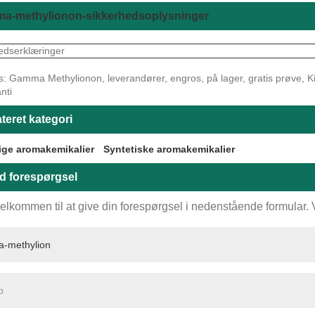
a-methylionon-sikkerhedsoplysninger
edserklæringer
: Gamma Methylionon, leverandører, engros, på lager, gratis prøve, Kina, 
nti
teret kategori
ige aromakemikalier
Syntetiske aromakemikalier
d forespørgsel
elkommen til at give din forespørgsel i nedenstående formular. Vi