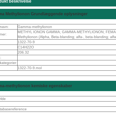
dukt beskrivelse
a Methylionon Grundlæggende oplysninger
navn:
Gamma-methylionon
METHYL IONON GAMMA; GAMMA-METHYLIONON; FEMA 2711
mer:
Methylionon (Alpha, Beta-blanding; alfa-, beta-blanding; al
1322-70-9
C14H22O
206.32
:
kategorier:
1322-70-9.mol
a-methylionon kemiske egenskaber
ylde
tabasereference