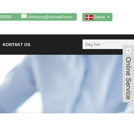
80008
shirleyxu@odowell.com
Dansk
KONTAKT OS