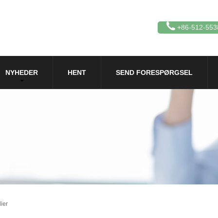
+86-512-553
NYHEDER
HENT
SEND FORESPØRGSEL
ier