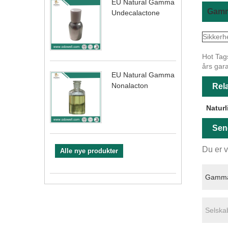
EU Natural Gamma
Gamm
Undecalactone
Sikkerh
Hot Tags
års gara
EU Natural Gamma
Nonalacton
Rela
Naturl
Sen
Du er v
Alle nye produkter