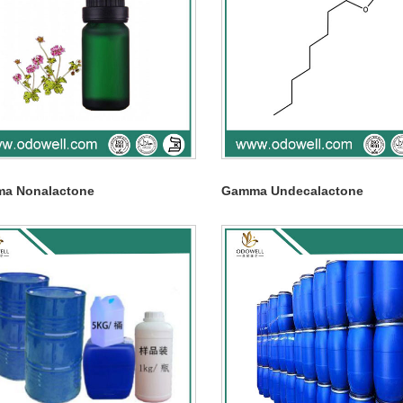
a Nonalactone
Gamma Undecalactone