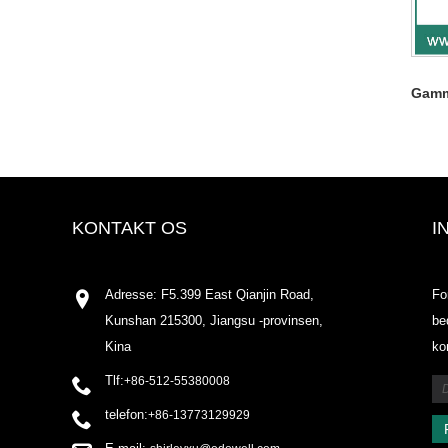
Gamm
KONTAKT OS
I
Adresse: F5.399 East Qianjin Road,
Fo
Kunshan 215300, Jiangsu -provinsen,
be
Kina
ko
Tlf:
+86-512-55380008
telefon:
+86-13773129929