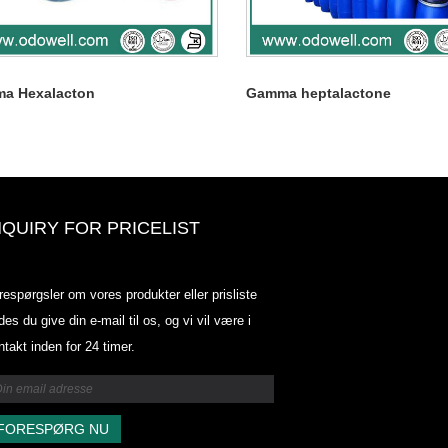
a Hexalacton
Gamma heptalactone
NQUIRY FOR PRICELIST
Odowell-markedsprisliste-2025.6.
respørgsler om vores produkter eller prisliste
2025.07.25
des du give din e-mail til os, og vi vil være i
2025/07/25
ntakt inden for 24 timer.
Odowell-markedsprisliste-2025.6.
2025.07.25