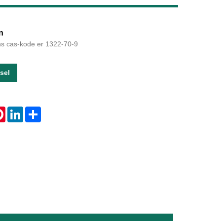
Live
n
 cas-kode er 1322-70-9
sel
tsApp
Pinterest
LinkedIn
Share