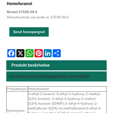
Homofuranol
Model:27538-09-6
Homofuranols cas-kode er 27538-09-6
Send forespørgsel
Facebook
X
WhatsApp
Pinterest
LinkedIn
Share
Produkt beskrivelse
Homofuranol Grundlæggende information
Produktnavn:
Homofuranol
3-ethyl-2-furanol; 5-ethyl-4-hydroxy-2-methyl-
3(2h)-furanon; 5-ethyl-4-hydroxy-2-methyl-
3(2H)-furanon (EHMF);5-ethyl-4-hydroxy-2-
methylfuran-3(2H)-on;methylfuranol,5-ethyl-4-
Synonymer:
hydroxy-2-methyl-3(2H)-furanon;2-ethyl-4-