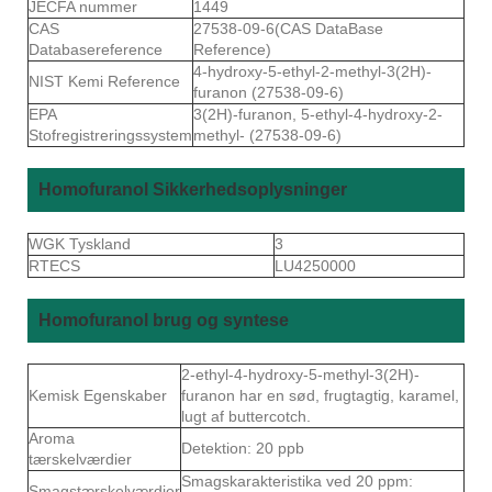
JECFA nummer
1449
CAS
27538-09-6(CAS DataBase
Databasereference
Reference)
4-hydroxy-5-ethyl-2-methyl-3(2H)-
NIST Kemi Reference
furanon (27538-09-6)
EPA
3(2H)-furanon, 5-ethyl-4-hydroxy-2-
Stofregistreringssystem
methyl- (27538-09-6)
Homofuranol Sikkerhedsoplysninger
WGK Tyskland
3
RTECS
LU4250000
Homofuranol brug og syntese
2-ethyl-4-hydroxy-5-methyl-3(2H)-
Kemisk Egenskaber
furanon har en sød, frugtagtig, karamel,
lugt af buttercotch.
Aroma
Detektion: 20 ppb
tærskelværdier
Smagskarakteristika ved 20 ppm:
Smagstærskelværdier