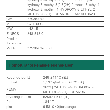
hydroxy-5-methyl-3(2;3(2H)-furanon, 5-ethyl-4-
hydroxy-2-methyl-;4-HYDROXY-5-ETHYL-2-
METHYL-3(2H)-FURANON FEMA NO.3623
CAS:
27538-09-6
MF:
C7H10O3
MW:
142.15
EINECS:
248-513-0
Produkt
Kategorier:
Mol fil:
27538-09-6.mol
Homofuranol kemiske egenskaber
Kogende punkt
248-249 °C (lit.)
tæthed
1,137 g/mL ved 25 °C (lit.)
3623 | 2-ETHYL-4-HYDROXY-5-
FEMA
METHYL-3(2H)-FURANON
brydning indeks
n20/D 1.512 (lit.)
Fp
184 °F
pka
9,58±0,40(forudsagt)