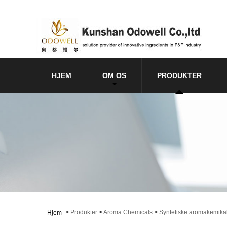
HJEM
OM OS
PRODUKTER
>
Produkter
>
Aroma Chemicals
>
Syntetiske aromakemikal
Hjem