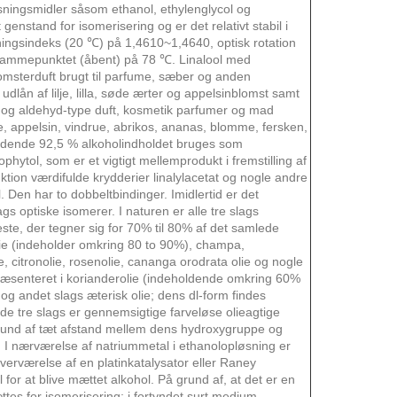
løsningsmidler såsom ethanol, ethylenglycol og
 genstand for isomerisering og er det relativt stabil i
ingsindeks (20 ℃) ​​på 1,4610~1,4640, optisk rotation
 flammepunktet (åbent) på 78 ℃. Linalool med
blomsterduft brugt til parfume, sæber og anden
udlån af lilje, lilla, søde ærter og appelsinblomst samt
 og aldehyd-type duft, kosmetik parfumer og mad
e, appelsin, vindrue, abrikos, ananas, blomme, fersken,
ende 92,5 % alkoholindholdet bruges som
sophytol, som er et vigtigt mellemprodukt i fremstilling af
ktion værdifulde krydderier linalylacetat og nogle andre
. Den har to dobbeltbindinger. Imidlertid er det
s optiske isomerer. I naturen er alle tre slags
ste, der tegner sig for 70% til 80% af det samlede
olie (indeholder omkring 80 to 90%), champa,
lie, citronolie, rosenolie, cananga orodrata olie og nogle
præsenteret i korianderolie (indeholdende omkring 60%
og andet slags æterisk olie; dens dl-form findes
e de tre slags er gennemsigtige farveløse olieagtige
grund af tæt afstand mellem dens hydroxygruppe og
. I nærværelse af natriummetal i ethanolopløsning er
verværelse af en platinkatalysator eller Raney
l for at blive mættet alkohol. På grund af, at det er en
ttes for isomerisering; i fortyndet surt medium