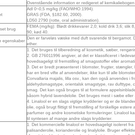
Ovenstående information er redigeret af kemikaliebogen 
Adl 0~0,5 mg/kg (FAO/WHO.1994).
et
GRAS (FDA, §182.60, 2000).
LD50 2790 (rotte, oral administration).
FEMA (mg/kg): Blødt drikkevarer 2,0; kold drik 3,6; slik 
set brug
90; kød 40.
Den er farveløs væske med duft svarende til bergamot. 
e egenskaber
ether.
1. Det bruges til tilberedning af kosmetik, sæber, reng
2. GB 276011996 angiver, at det er klassificeret i fødeva
hovedsageligt til fremstilling af smagsstoffer eller arom
3. Det er bredt præsenteret i blomster, frugter, stængler,
har en bred vifte af anvendelser, ikke kun til alle blo
Convallaria majalis, lilla osv., kan den også anvendes i
aldehydsmagstype, orientalsk smagstype, rav dufttype, 
smag. Det kan også bruges til at formulere appelsinblade
såsom hybrid lavendelolie. Det bruges mest i sæbe elle
4. Linalool er en slags vigtige krydderier og er de blandend
olie, også brugt flittigt til fremstilling af forskellige estere
parfumer og andre kosmetiske formuleringer. Linalool k
til syntesen af mange andre slags krydderier.
1. Det kommercielle linalool er hovedsageligt isoleret fra
palisanderolie, korianderolie og linalylolie. Bruger effekti