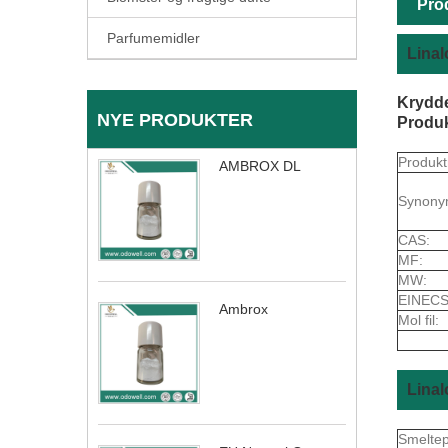
Pro
Parfumemidler
Lina
Krydde
NYE PRODUKTER
Produ
Produkt
AMBROX DL
Synony
CAS:
MF:
MW:
EINECS
Ambrox
Mol fil:
Lina
Smelte