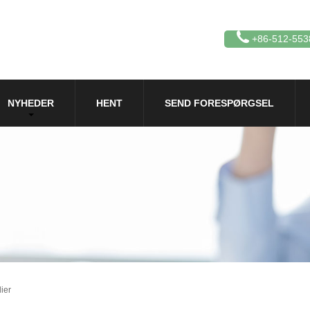
+86-512-553
NYHEDER
HENT
SEND FORESPØRGSEL
ier