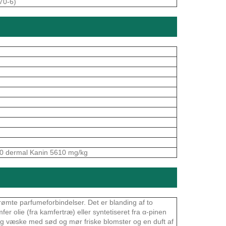
-70-6)
50 dermal Kanin 5610 mg/kg
erømte parfumeforbindelser. Det er blanding af to
fer olie (fra kamfertræ) eller syntetiseret fra α-pinen
agtig væske med sød og mør friske blomster og en duft af