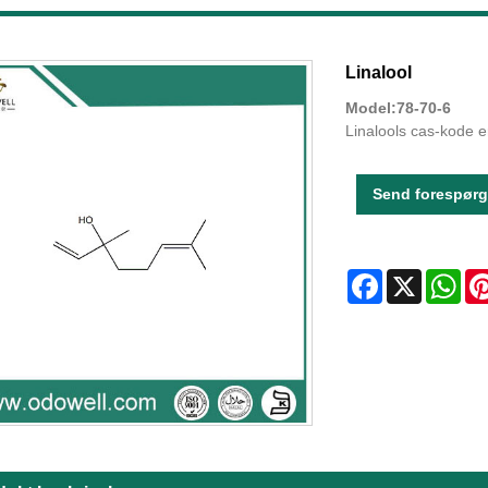
Linalool
Model:78-70-6
Linalools cas-kode e
Send forespørg
Facebook
X
Wha