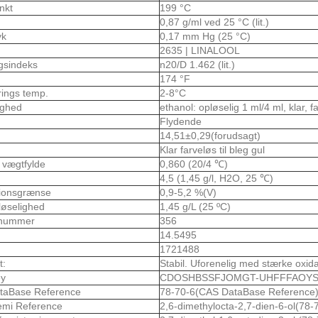
nkt
199 °C
0,87 g/ml ved 25 °C (lit.)
yk
0,17 mm Hg (25 °C)
2635 | LINALOOL
gsindeks
n20/D 1.462 (lit.)
174 °F
rings temp.
2-8°C
ighed
ethanol: opløselig 1 ml/4 ml, klar, 
Flydende
14,51±0,29(forudsagt)
Klar farveløs til bleg gul
k vægtfylde
0,860 (20/4 ℃)
4,5 (1,45 g/l, H2O, 25 ℃)
sionsgrænse
0,9-5,2 %(V)
løselighed
1,45 g/L (25 ºC)
nummer
356
14.5495
1721488
t:
Stabil. Uforenelig med stærke oxid
ey
CDOSHBSSFJOMGT-UHFFFAOYS
taBase Reference
78-70-6(CAS DataBase Reference
emi Reference
2,6-dimethylocta-2,7-dien-6-ol(78-