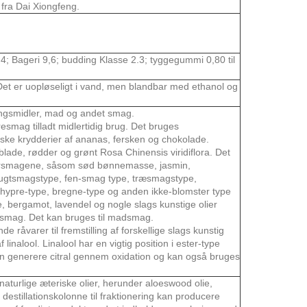
fra Dai Xiongfeng.
8,4; Bageri 9,6; budding Klasse 2.3; tyggegummi 0,80 til
Det er uopløseligt i vand, men blandbar med ethanol og
øringsmidler, mad og andet smag.
resmag tilladt midlertidig brug. Det bruges
atiske krydderier af ananas, fersken og chokolade.
 blade, rødder og grønt Rosa Chinensis viridiflora. Det
mstersmagene, såsom sød bønnemasse, jasmin,
 frugtsmagstype, fen-smag type, træsmagstype,
chypre-type, bregne-type og anden ikke-blomster type
, bergamot, lavendel og nogle slags kunstige olier
r smag. Det kan bruges til madsmag.
e råvarer til fremstilling af forskellige slags kunstig
 af linalool. Linalool har en vigtig position i ester-type
an generere citral gennem oxidation og kan også bruges
 naturlige æteriske olier, herunder aloeswood olie,
v destillationskolonne til fraktionering kan producere