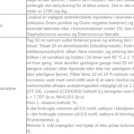
undergår det dehydrering for at blive estere. Det er det s
rotter er 2790 mg /kg.
Linalool er vigtigste antimikrobielle ingrediens i lavend
(inklusive Gram-positive og Gram-negative bakterier) og 
el
lavendel æteriske olier, i koncentrationer under 1%, kan 
Staphylococcus aureus og Enterococcus faecalis.
Tag 10 ml natrium sulfat fortørret prøve og anbring den 
isbad. Tilsæt 20 ml dimethylanilin (toluidinprodukt) i kold
eddikesyreanhydrid, afkøl i flere minutter, og anbring d
kolben i et vandbad og holdes i 16 timer ved 40 °C ± 1 °C
ml hver gang. Vask derefter gentagne gange med 25 ml 5 
længere udviser uklar-lignende eller ikke har yderligere d
blev yderligere fjernet. Påfør først 10 ml 10 % natrium car
successiv vask med vand indtil vask til at være neutral ov
natriumsulfat afvejes acetyleringsolien nøjagtigt på ca 1,
sanalyse
(OT-18). Linalool (C10H18O) indhold (L) beregnes som 
L = 7,707 (b-s) /W=0,021 (b-s)
Hvor L--linalool indhold, %;
b-det forbrugte volumen på 0,5 mol/L saltsyre i blindprøv
s--det forbrugte volumen på 0,5 mol/L saltsyre til titrerin
IV-prøveprøve, g.
Metode II, mål mængden ved hjælp af ikke-polær kolon
4).