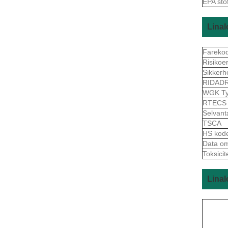
EPA sto
Linal
Fareko
Risikoe
Sikkerh
RIDAD
WGK Ty
RTEC
Selvant
TSCA
HS kod
Data om 
Toksicit
Linal