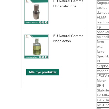
EU Natural Gamma
Kogepu
Undecalactone
tæthed
damptr
FEMA
brydnin
Fp
opbeva
EU Natural Gamma
opløsel
Nonalacton
form
pka
farve
Specifi
PH
eksplo
Vandop
Alle nye produkter
JECFA 
Merck
BRN
Stabilite
InChIK
CAS Da
NIST K