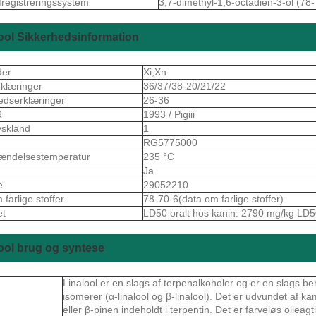
fregistreringssystem
3,7-dimethyl-1,6-octadien-3-ol (78
ool Sikkerhedsinformation
der
Xi,Xn
rklæringer
36/37/38-20/21/22
edserklæringer
26-36
R
1993 / Pigiii
skland
1
S
RG5775000
ændelsestemperatur
235 °C
Ja
e
29052210
farlige stoffer
78-70-6(data om farlige stoffer)
et
LD50 oralt hos kanin: 2790 mg/kg LD
ool brug og syntese
Linalool er en slags af terpenalkoholer og er en slags b
isomerer (α-linalool og β-linalool). Det er udvundet af kam
eller β-pinen indeholdt i terpentin. Det er farveløs olie