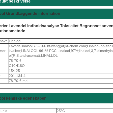
dukt beskrivelse
lool Grundlæggende information
rier Lavendel Indholdsanalyse Toksicitet Begrænset anv
ktionsmetode
navn:
Linalool
Lavpris linalool 78-70-6 kf-wang(at)kf-chem.com;Linalool-opløsning;
mer:
kvalitet;LINALOOL 96+% FCC;Linalool,97%;linalool,3,7-dimethyloc
ol(R,S,andracemat);LINALLOL
78-70-6
C10H18O
154.25
:
201-134-4
78-70-6.mol
lool kemiske egenskaber
punkt
25°C