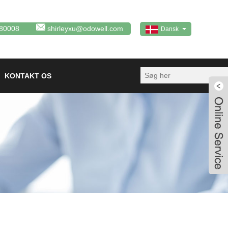
80008
shirleyxu@odowell.com
Dansk
KONTAKT OS