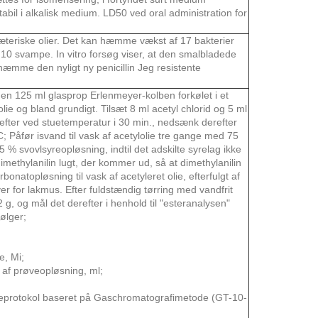
tabil i alkalisk medium. LD50 ved oral administration for
el æteriske olier. Det kan hæmme vækst af 17 bakterier
10 svampe. In vitro forsøg viser, at den smalbladede
hæmme den nyligt ny penicillin Jeg resistente
i en 125 ml glasprop Erlenmeyer-kolben forkølet i et
 olie og bland grundigt. Tilsæt 8 ml acetyl chlorid og 5 ml
erefter ved stuetemperatur i 30 min., nedsænk derefter
; Påfør isvand til vask af acetylolie tre gange med 75
% svovlsyreopløsning, indtil det adskilte syrelag ikke
imethylanilin lugt, der kommer ud, så at dimethylanilin
bonatopløsning til vask af acetyleret olie, efterfulgt af
er for lakmus. Efter fuldstændig tørring med vandfrit
2 g, og mål det derefter i henhold til "esteranalysen"
følger;
e, Mi;
g af prøveopløsning, ml;
neprotokol baseret på Gaschromatografimetode (GT-10-