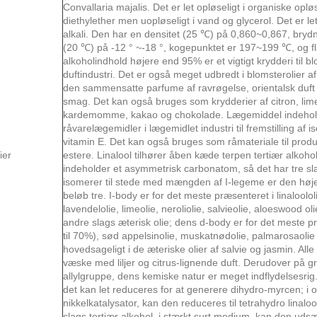
Convallaria majalis. Det er let opløseligt i organiske op
diethylether men uopløseligt i vand og glycerol. Det er let
alkali. Den har en densitet (25 ℃) på 0,860~0,867, brydn
(20 ℃) ​​på -12 ° ~-18 °, kogepunktet er 197~199 ℃, og
alkoholindhold højere end 95% er et vigtigt krydderi til 
duftindustri. Det er også meget udbredt i blomsterolier af 
den sammensatte parfume af ravrøgelse, orientalsk duft
smag. Det kan også bruges som krydderier af citron, lim
kardemomme, kakao og chokolade. Lægemiddel indehold
råvarelægemidler i lægemidlet industri til fremstilling af i
vitamin E. Det kan også bruges som råmateriale til produ
ier
estere. Linalool tilhører åben kæde terpen tertiær alkohol
indeholder et asymmetrisk carbonatom, så det har tre slag
isomerer til stede med mængden af ​​I-legeme er den høje
beløb tre. I-body er for det meste præsenteret i linalool
lavendelolie, limeolie, neroliolie, salvieolie, aloeswood o
andre slags æterisk olie; dens d-body er for det meste 
til 70%), sød appelsinolie, muskatnødolie, palmarosaolie 
hovedsageligt i de æteriske olier af salvie og jasmin. All
væske med liljer og citrus-lignende duft. Derudover på 
allylgruppe, dens kemiske natur er meget indflydelsesrig
det kan let reduceres for at generere dihydro-myrcen; i o
nikkelkatalysator, kan den reduceres til tetrahydro linaloo
slags tertiær alkohol, i stærkt surt medium, kan den udsæ