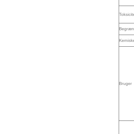
Toksicit
Begræn
Kemisk
Bruger