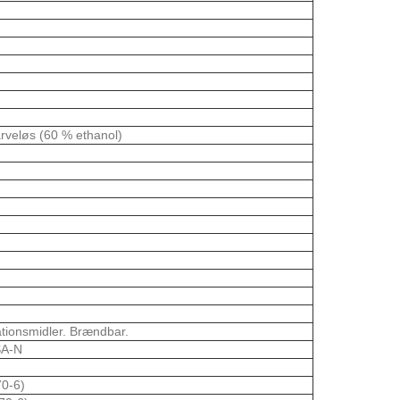
farveløs (60 % ethanol)
ationsmidler. Brændbar.
A-N
)
70-6)