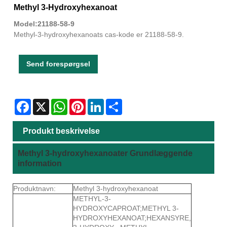
Methyl 3-Hydroxyhexanoat
Model:21188-58-9
Methyl-3-hydroxyhexanoats cas-kode er 21188-58-9.
Send forespørgsel
Facebook
X
WhatsApp
Pinterest
LinkedIn
Share
Produkt beskrivelse
Methyl 3-hydroxyhexanoater Grundlæggende
information
Produktnavn:
Methyl 3-hydroxyhexanoat
METHYL-3-
HYDROXYCAPROAT;METHYL 3-
HYDROXYHEXANOAT;HEXANSYRE,