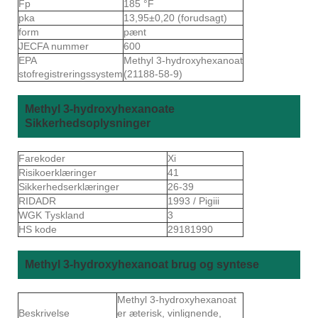
Fp
185 °F
pka
13,95±0,20 (forudsagt)
form
pænt
JECFA nummer
600
EPA
Methyl 3-hydroxyhexanoat
stofregistreringssystem
(21188-58-9)
Methyl 3-hydroxyhexanoate
Sikkerhedsoplysninger
Farekoder
Xi
Risikoerklæringer
41
Sikkerhedserklæringer
26-39
RIDADR
1993 / Pigiii
WGK Tyskland
3
HS kode
29181990
Methyl 3-hydroxyhexanoat brug og syntese
Methyl 3-hydroxyhexanoat
Beskrivelse
er æterisk, vinlignende,