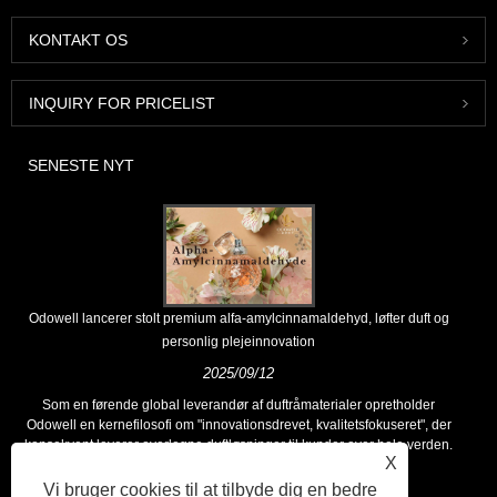
KONTAKT OS
INQUIRY FOR PRICELIST
SENESTE NYT
Odowell lancerer stolt premium alfa-amylcinnamaldehyd, løfter duft og
personlig plejeinnovation
2025/09/12
Som en førende global leverandør af duftråmaterialer opretholder
Odowell en kernefilosofi om "innovationsdrevet, kvalitetsfokuseret", der
konsekvent leverer overlegne duftløsninger til kunder over hele verden.
X
Vi bruger cookies til at tilbyde dig en bedre