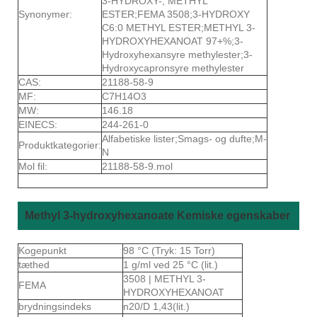
3-HYDROXY-, METHYL
Synonymer:
ESTER;FEMA 3508;3-HYDROXY
C6:0 METHYL ESTER;METHYL 3-
HYDROXYHEXANOAT 97+%;3-
Hydroxyhexansyre methylester;3-
Hydroxycapronsyre methylester
CAS:
21188-58-9
MF:
C7H14O3
MW:
146.18
EINECS:
244-261-0
Alfabetiske lister;Smags- og dufte;M-
Produktkategorier:
N
Mol fil:
21188-58-9.mol
Methyl 3-hydroxyhexanoate Kemiske egenskaber
Kogepunkt
98 °C (Tryk: 15 Torr)
tæthed
1 g/ml ved 25 °C (lit.)
3508 | METHYL 3-
FEMA
HYDROXYHEXANOAT
brydningsindeks
n20/D 1,43(lit.)