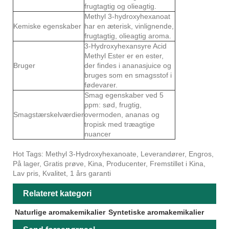
frugtagtig og olieagtig.
Methyl 3-hydroxyhexanoat
Kemiske egenskaber
har en æterisk, vinlignende,
frugtagtig, olieagtig aroma.
3-Hydroxyhexansyre Acid
Methyl Ester er en ester,
Bruger
der findes i ananasjuice og
bruges som en smagsstof i
fødevarer.
Smag egenskaber ved 5
ppm: sød, frugtig,
Smagstærskelværdier
overmoden, ananas og
tropisk med træagtige
nuancer
Hot Tags: Methyl 3-Hydroxyhexanoate, Leverandører, Engros,
På lager, Gratis prøve, Kina, Producenter, Fremstillet i Kina,
Lav pris, Kvalitet, 1 års garanti
Relateret kategori
Naturlige aromakemikalier
Syntetiske aromakemikalier