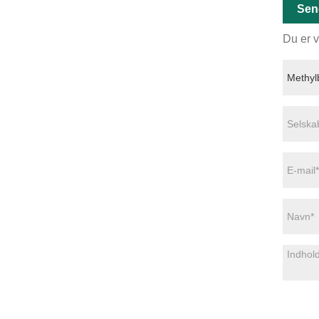
Sen
Du er v