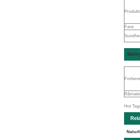
Produkt
Fare
Sundhe
Methy
Forbere
Råmater
Hot Tags
Rela
Naturl