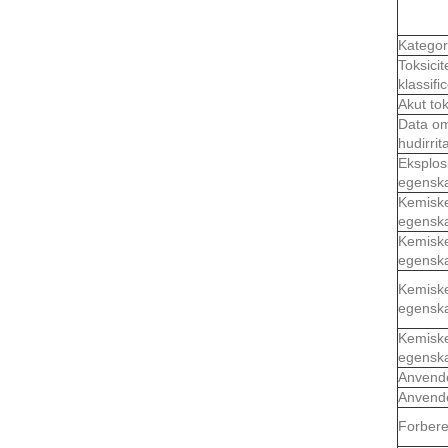
Kategor
Toksicit
klassifi
Akut tok
Data o
hudirrit
Eksplosi
egensk
Kemisk
egensk
Kemisk
egensk
Kemisk
egensk
Kemisk
egensk
Anvend
Anvend
Forbere