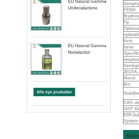
EU Natural Gamma
damptr
Undecalactone
FEMA
Brydni
Fp
Opbeva
opløsel
form
EU Natural Gamma
farve
Nonalacton
Specifik
eksplos
Vandop
JECFA 
Merck
Brn
Alle nye produkter
Stabilite
CAS -da
NIST K
EPA Sub
System
Meth