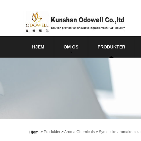
HJEM
OM OS
PRODUKTER
>
Produkter
>
Aroma Chemicals
>
Syntetiske aromakemikal
Hjem