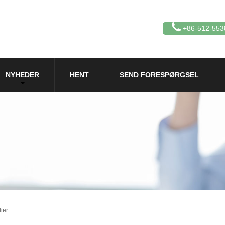
+86-512-553
NYHEDER
HENT
SEND FORESPØRGSEL
ier