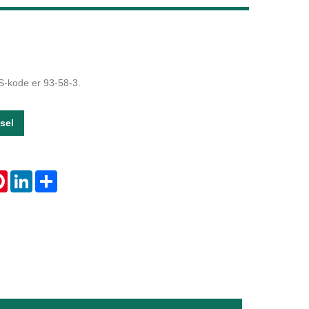
Live
-kode er 93-58-3.
sel
tsApp
Pinterest
LinkedIn
Share