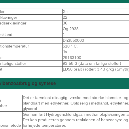
der
Xn
rklæringer
22
edserklæringer
36
Og 2938
skland
1
S
Dh3850000
itionstemperatur
510 ° C.
Ja
de
29163100
farlige stoffer
93-58-3 (data om farlige stoffer)
et
LD50 oralt i rotter: 3,43 g/kg (Smyth
ylbenzoatbrug og syntese
Det er farveløst olieagtigt væske med stærke blomster- o
e
blandbart med ethylether, Opløselig i methanol, ethylether
aber
glycerol.
Gennemført Hydrogenchloridgas i methanolopløsningen af
Det kan produceres gennem reaktionen af ​​benzoesyre og 
tionsmetode
forhøjede temperaturer.