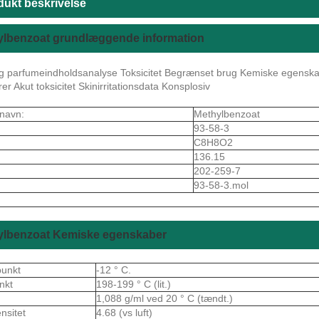
dukt beskrivelse
ylbenzoat grundlæggende information
 parfumeindholdsanalyse Toksicitet Begrænset brug Kemiske egenskab
er Akut toksicitet Skinirritationsdata Konsplosiv
navn:
Methylbenzoat
93-58-3
C8H8O2
136.15
202-259-7
93-58-3.mol
ylbenzoat Kemiske egenskaber
punkt
-12 ° C.
nkt
198-199 ° C (lit.)
t
1,088 g/ml ved 20 ° C (tændt.)
nsitet
4.68 (vs luft)