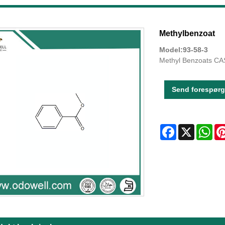
Methylbenzoat
Model:93-58-3
Methyl Benzoats CAS
Send forespørg
Facebook
X
Wha