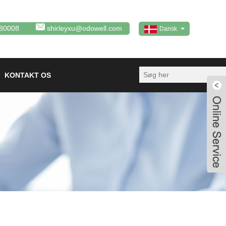
80008
shirleyxu@odowell.com
Dansk
KONTAKT OS