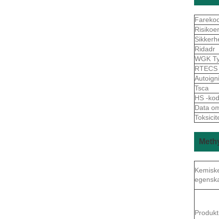
Fareko
Risikoe
Sikkerh
Ridadr
WGK Ty
RTEC
Autoign
Tsca
HS -ko
Data om 
Toksicit
Meth
Kemisk
egensk
Produk