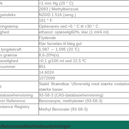
yk
<1 mm Hg (20 ° C)
2683 | Methylbenzoat
ngsindeks
N20/D 1.516 (seng.)
181 ° F.
ringstemp.
Opbevares ved +5 ° C til +30 ° C.
ighed
ethanol: opløselig60%, klar (1 ml/4 ml)
Flydende
Klar farveløs til bleg gul
 tyngdekraft
1.087 ～ 1.095 (20 ℃)
iv grænse
8,6-20%(v)
løselighed
<0,1 g/100 ml ved 22,5 ºC
-nummer
851
14.6024
1072099
Stabil. Brændbar. Uforenelig med stærke oxidation
t:
stærke baser.
tabasehenvisning
93-58-3 (CAS-databasehenvisning)
emi Reference
Benzoesyre, methylester (93-58-3)
stance Registry
Methyl Benzoate (93-58-3)
ylbenzoatsikkerhedsoplysninger