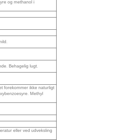
yre og methanol i
ild.
nde. Behagelig lugt.
t forekommer ikke naturligt
roxybenzoesyre. Methyl
eratur eller ved udveksling