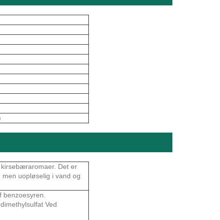
)
g kirsebæraromaer. Det er
, men uopløselig i vand og
 ​​benzoesyren.
dimethylsulfat Ved