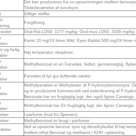
Det kan produceres fra co-opvarmningen mellem benzoes
Tilstedeværelse af svovlsyre.
i
Giftige stoffer.
et
Forgiftning
cering
sicitet
Oral-Rat-LD50: 1177 mg/kg; Oral-mus LD50: 3330 mg/kg.
m
Kanin 10 mg/24 timer Mild; Eyes-Rabbit 500 mg/24 timer m
ation
v og farlig
Høj temperatur, eksplosiv.
aber
e
Methylbenzoat er en Farveløs, fedtet, gennemsigtig, flyde
aber
e
Farveløs til lys gul duftende væske
aber
Methylparaben er Methylester af P-hydroxybenzoesyre. De
e
og er produceret kommercielt ved esterificering af P-hyd
aber
Benzoate har en frugtagtig lugt, der også ligner Cananga.
e
Methylbenzoat har En frugtagtig lugt, der ligner Cananga.
aber
elser
I parfume (hud fra Spanien).
elser
Methylbenzoat er brugt i parfumer ..
Ved at opvarme benzoic syre og dimethylsulfat til høj temp
delse
mellem ethyl Benzoat og methanol i KOH -opløsning.