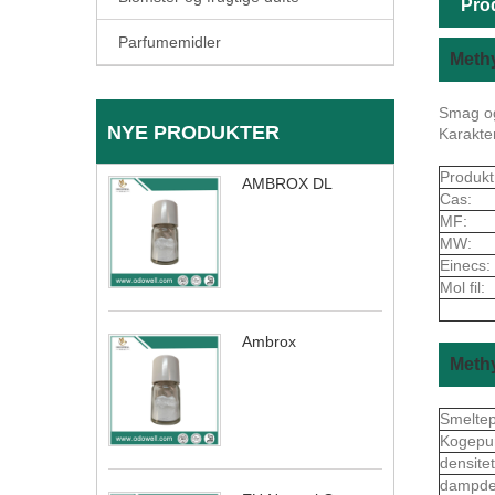
Pro
Parfumemidler
Meth
Smag og
NYE PRODUKTER
Karakter
Produkt
AMBROX DL
Cas:
MF:
MW:
Einecs:
Mol fil:
Ambrox
Meth
Smelte
Kogepu
densite
dampde