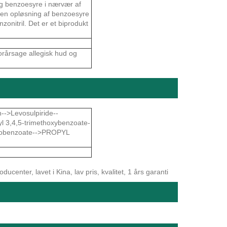
og benzoesyre i nærvær af
m en opløsning af benzoesyre
onitril. Det er et biprodukt
forårsage allegisk hud og
-->Levosulpiride--
l 3,4,5-trimethoxybenzoate-
robenzoate-->PROPYL
center, lavet i Kina, lav pris, kvalitet, 1 års garanti