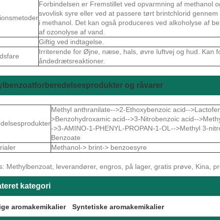
Forbindelsen er Fremstillet ved opvarmning af methanol 
svovlisk syre eller ved at passere tørt brintchlorid genne
ionsmetoder
i methanol. Det kan også produceres ved alkoholyse af benz
af ozonolyse af vand.
Giftig ved indtagelse.
Irriterende for Øjne, næse, hals, øvre luftvej og hud. Kan 
dsfare
åndedrætsreaktioner.
lbenzoatforberedelsesprodukter og råvarer
Methyl anthranilate-->2-Ethoxybenzoic acid-->Lactofen
>Benzohydroxamic acid-->3-Nitrobenzoic acid-->Methy
delsesprodukter
->3-AMINO-1-PHENYL-PROPAN-1-OL-->Methyl 3-nit
Benzoate
ialer
Methanol-> brint-> benzoesyre
: Methylbenzoat, leverandører, engros, på lager, gratis prøve, Kina, produ
teret kategori
ige aromakemikalier
Syntetiske aromakemikalier