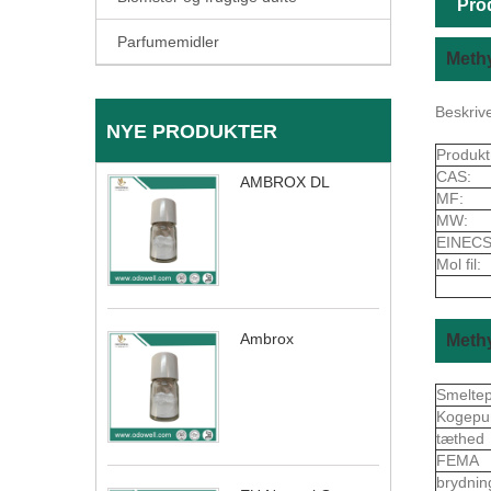
Pro
Parfumemidler
Meth
Beskriv
NYE PRODUKTER
Produkt
CAS:
AMBROX DL
MF:
MW:
EINECS
Mol fil:
Ambrox
Meth
Smelte
Kogepu
tæthed
FEMA
brydnin