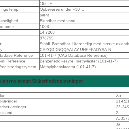
195 °F
rings temp.
Opbevares under +30°C.
pænt
løselighed
Blandbar med vand.
nummer
1008
14.7268
878795
t:
Stabil. Brændbar. Uforeneligt med stærke oxidati
ey
CRZQGDNQQAALAY-UHFFFAOYSA-N
taBase Reference
101-41-7 (CAS DataBase Reference)
emi Reference
Benzeneddikesyre, methylester (101-41-7)
fregistreringssystem
Methylphenylacetat (101-41-7)
ylphenylacetat Sikkerhedsoplysninger
der
Xn
rklæringer
21-R2
edserklæringer
23-24/
skland
2
S
AJ317
Ja