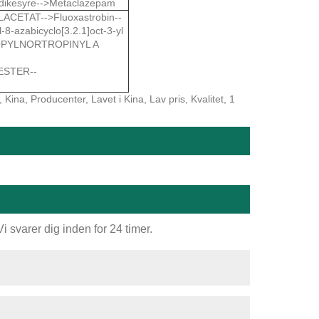
ddikesyre-->Metaclazepam
ETAT-->Fluoxastrobin--
zabicyclo[3.2.1]oct-3-yl
PROPYLNORTROPINYL A
STER--
ina, Producenter, Lavet i Kina, Lav pris, Kvalitet, 1
 svarer dig inden for 24 timer.