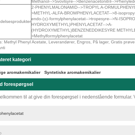
r
Methanol-->Svovlsyre-->Benzenacetonitril-->Phenyle
2-PHENYLMALONAMID-->TROPYL A-ORMULPHENYLAC
>METHYL-ALFA-BROMPHENYLACETAT-->8-isopropyl-8-a
endo-(±)-formylphenylacetat-->tropesyre-->N-ISO
delsesprodukter
HYDROXYMETHYL)PHENYLACETAT-->A-
(HYDROXYMETHYL)BENZENEDDIKESYRE METHYLE
>Methylformylphenylacetat
: Methyl Phenyl Acetate, Leverandører, Engros, På lager, Gratis prøve, K
nti
teret kategori
ige aromakemikalier
Syntetiske aromakemikalier
d forespørgsel
elkommen til at give din forespørgsel i nedenstående formular. Vi