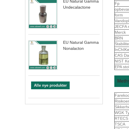
EU Natural Gamma
Fp
Undecalactone
opbeva
form
Vandop
JECFA 
Merck
BRN
EU Natural Gamma
Stabilite
Nonalacton
InChIK
CAS Da
NIST K
EPA sto
Meth
Alle nye produkter
Fareko
Risikoe
Sikkerh
WGK Ty
RTEC
TSCA