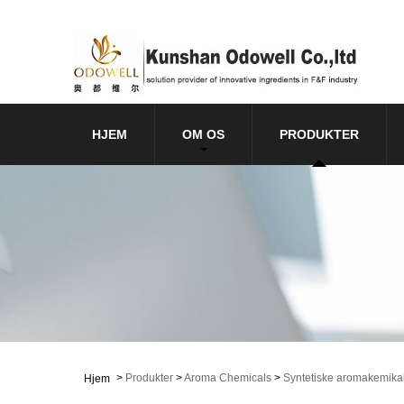
HJEM
OM OS
PRODUKTER
>
Produkter
>
Aroma Chemicals
>
Syntetiske aromakemikal
Hjem