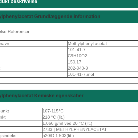
dukt beskrivelse
ylphenylacetat Grundlæggende information
else Referencer
navn:
Methylphenyl acetat
101-41-7
C9H10O2
150.17
:
202-940-9
101-41-7.mol
ylphenylacetat Kemiske egenskaber
punkt
107-115°C
nkt
218 °C (lit.)
1,066 g/ml ved 20 °C (lit.)
2733 | METHYLPHENYLACETAT
gsindeks
n20/D 1.503(lit.)