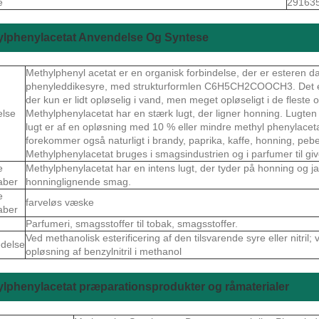
e
29163
ylphenylacetat Anvendelse Og Syntese
Methylphenyl acetat er en organisk forbindelse, der er esteren 
phenyleddikesyre, med strukturformlen C6H5CH2COOCH3. Det er
der kun er lidt opløselig i vand, men meget opløseligt i de fleste
else
Methylphenylacetat har en stærk lugt, der ligner honning. Lugten
lugt er af en opløsning med 10 % eller mindre methyl phenylacet
forekommer også naturligt i brandy, paprika, kaffe, honning, peber
Methylphenylacetat bruges i smagsindustrien og i parfumer til gi
e
Methylphenylacetat har en intens lugt, der tyder på honning og j
aber
honninglignende smag.
e
farveløs væske
aber
Parfumeri, smagsstoffer til tobak, smagsstoffer.
Ved methanolisk esterificering af den tilsvarende syre eller nitril
delse
opløsning af benzylnitril i methanol
lphenylacetat præparationsprodukter og råmaterialer