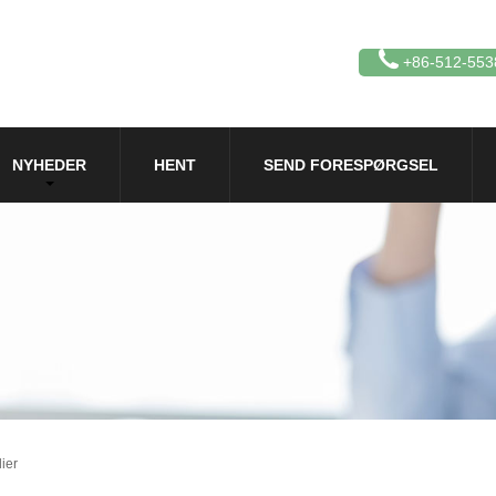
+86-512-553
NYHEDER
HENT
SEND FORESPØRGSEL
ier