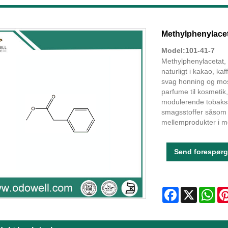
Methylphenylace
Model:101-41-7
Methylphenylacetat,
naturligt i kakao, ka
svag honning og mos
parfume til kosmetik
modulerende tobakss
smagsstoffer såsom h
mellemprodukter i me
Send forespørg
Facebook
X
Wha