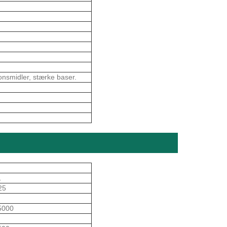
onsmidler, stærke baser.
1
25
5000