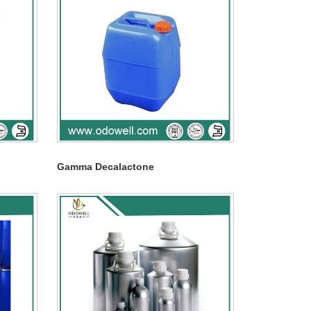
Gamma Decalactone